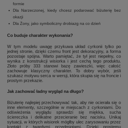
formie
Dla Narzeczonej, kiedy chcesz podarować biżuterię bez
okazji
Dla Żony, jako symboliczny drobiazg na co dzień
Co buduje charakter wykonania?
W tym modelu uwagę przykuwa układ cyrkonii tylko po
jednej stronie, dzięki czemu front jest dekoracyjny, a forma
pozostaje spójna. Warto pamiętać, że tył jest niepełny, co
wynika z konstrukcji wisiorka i jest cechą tego produktu.
Złoto próby 333 stanowi bazę zawieszki, więc całość
zachowuje klasyczny charakter. To dobry wybór, jeśli
szukasz motywu serca w wersji, która skupia się na froncie i
prostym przekazie.
Jak zachować ładny wygląd na długo?
Biżuterię najlepiej przechowywać tak, aby nie ocierała się o
inne elementy, szczególnie w miejscach z cyrkoniami. Do
odświeżenia wyglądu sprawdzi się miękka, sucha
ściereczka i delikatne przecieranie bez nacisku. Unikaj
sytuacji, w których wisiorek mógłby ulec zarysowaniu przez
kontakt z twardymi przedmiotami. Dzięki prostemu