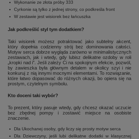
Wykonanie ze złota próby 333
Cyrkonie są tylko z jednej strony, co podkreśla front
W zestawie jest wisiorek bez łańcuszka
Jak podkreślić styl tym dodatkiem?
Taki wisiorek możesz potraktować jako subtelny akcent,
który dopełnia codzienny strój bez dominowania całości.
Motyw serca dobrze wygląda zarówno w minimalistycznych
zestawach, jak i wtedy, gdy lubisz delikatne ozdoby w roli
„kropki nad i”. Jeśli zależy Ci na spokojnym efekcie, pozwól,
by zawieszka była głównym detalem w okolicy szyi i nie
konkuruj z nią innymi mocnymi elementami. To rozwiązanie,
które łatwo dopasować do różnych okazji, bo opiera się na
prostym, czytelnym symbolu.
Kto doceni taki wybór?
To prezent, który pasuje wtedy, gdy chcesz okazać uczucie
bez zbędnej pompy i zostawić miejsce na osobiste
znaczenie.
Dla Ukochanej osoby, gdy liczy się prosty motyw serca
Dla Dziewczyny, jeśli lubi delikatne dodatki w klasycznej