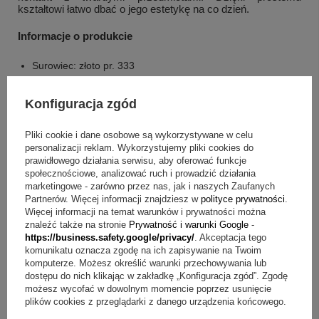
kształtowi łatwo dbać o jego estetykę na co dzień.
Informacje o produkcie
Surowiec: złoto pr. 333
Wymiary serca: ~ 13 x 19 mm
Masa: ok. 94 g
Konfiguracja zgód
Cyrkonie: są tylko z jednej strony
Tył: jest niepełny
Pliki cookie i dane osobowe są wykorzystywane w celu
personalizacji reklam. Wykorzystujemy pliki cookies do
Co otrzymujesz w komplecie?
prawidłowego działania serwisu, aby oferować funkcje
społecznościowe, analizować ruch i prowadzić działania
marketingowe - zarówno przez nas, jak i naszych Zaufanych
Wisiorek (bez łańcuszka)
Partnerów. Więcej informacji znajdziesz w
polityce prywatności
.
Więcej informacji na temat warunków i prywatności można
FAQ o zawieszce serce z cyrkoniami
znaleźć także na stronie
Prywatność i warunki Google
-
https://business.safety.google/privacy/
. Akceptacja tego
Pytanie:
Jak wygląda zdobienie cyrkoniami?
Odpowiedź:
komunikatu oznacza zgodę na ich zapisywanie na Twoim
Cyrkonie są ułożone tylko z jednej strony zawieszki.
komputerze. Możesz określić warunki przechowywania lub
dostępu do nich klikając w zakładkę „Konfiguracja zgód”. Zgodę
Pytanie:
Jak nosić ten wisiorek na co dzień?
Odpowiedź:
możesz wycofać w dowolnym momencie poprzez usunięcie
To zawieszka w kształcie zarysu serca, którą możesz
plików cookies z przeglądarki z danego urządzenia końcowego.
dopasować do własnego sposobu noszenia, bo w zestawie
jest sam wisiorek.