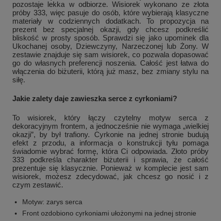
pozostaje lekka w odbiorze. Wisiorek wykonano ze złota
próby 333, więc pasuje do osób, które wybierają klasyczne
materiały w codziennych dodatkach. To propozycja na
prezent bez specjalnej okazji, gdy chcesz podkreślić
bliskość w prosty sposób. Sprawdzi się jako upominek dla
Ukochanej osoby, Dziewczyny, Narzeczonej lub Żony. W
zestawie znajduje się sam wisiorek, co pozwala dopasować
go do własnych preferencji noszenia. Całość jest łatwa do
włączenia do biżuterii, którą już masz, bez zmiany stylu na
siłę.
Jakie zalety daje zawieszka serce z cyrkoniami?
To wisiorek, który łączy czytelny motyw serca z
dekoracyjnym frontem, a jednocześnie nie wymaga „wielkiej
okazji”, by był trafiony. Cyrkonie na jednej stronie budują
efekt z przodu, a informacja o konstrukcji tyłu pomaga
świadomie wybrać formę, która Ci odpowiada. Złoto próby
333 podkreśla charakter biżuterii i sprawia, że całość
prezentuje się klasycznie. Ponieważ w komplecie jest sam
wisiorek, możesz zdecydować, jak chcesz go nosić i z
czym zestawić.
Motyw: zarys serca
Front ozdobiono cyrkoniami ułożonymi na jednej stronie