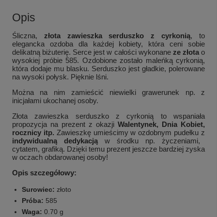
Opis
Śliczna,
złota zawieszka serduszko z cyrkonią
, to
elegancka ozdoba dla każdej kobiety, która ceni sobie
delikatną biżuterię. Serce jest w całości wykonane
ze złota
o
wysokiej próbie 585. Ozdobione zostało maleńką cyrkonią,
która dodaje mu blasku. Serduszko jest gładkie, polerowane
na wysoki połysk. Pięknie lśni.
Można na nim zamieścić niewielki grawerunek np. z
inicjałami ukochanej osoby.
Złota zawieszka serduszko z cyrkonią to wspaniała
propozycja na prezent z okazji
Walentynek, Dnia Kobiet,
rocznicy itp.
Zawieszkę umieścimy w ozdobnym pudełku z
indywidualną dedykacją
w środku np. życzeniami,
cytatem, grafiką. Dzięki temu prezent jeszcze bardziej zyska
w oczach obdarowanej osoby!
Opis szczegółowy:
Surowiec:
złoto
Próba:
585
Waga:
0.70 g