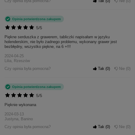
Czy opinia była pomocna?
Tak
0
Nie
0
Opinia potwierdzona zakupem
5/5
Piękne serduszka z grawerem, tabliczki napisałam w języku
holenderskim, nie było żadnego problemu, wykonany grawer jest
bezbłędny, wszystko piękne, na 6 +!!!
2024-04-25
Lilia, Rzeszów
Czy opinia była pomocna?
Tak
0
Nie
0
Opinia potwierdzona zakupem
5/5
Pięknie wykonana
2024-03-13
Justyna, Banino
Czy opinia była pomocna?
Tak
0
Nie
0