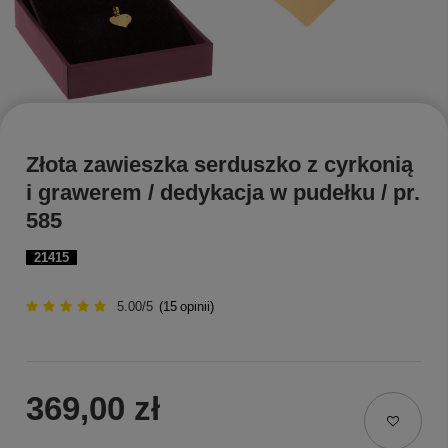
Złota zawieszka serduszko z cyrkonią
i grawerem / dedykacja w pudełku / pr.
585
21415
5.00/5
(
15
opinii)
369,00 zł