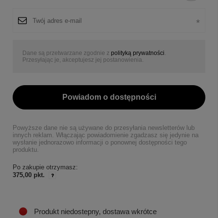
Dane są przetwarzane zgodnie z
polityką prywatności
.
Przesyłając je, akceptujesz jej postanowienia.
Powiadom o dostępności
Powyższe dane nie są używane do przesyłania newsletterów lub
innych reklam. Włączając powiadomienie zgadzasz się jedynie na
wysłanie jednorazowo informacji o ponownej dostępności tego
produktu.
Po zakupie otrzymasz:
375,00 pkt.
Produkt niedostepny, dostawa wkrótce