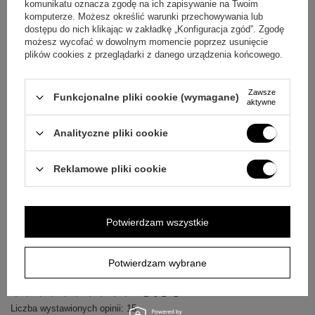
komunikatu oznacza zgodę na ich zapisywanie na Twoim
polityką prywatności
. Przesyłając je, akceptujesz jej postanowienia.
komputerze. Możesz określić warunki przechowywania lub
dostępu do nich klikając w zakładkę „Konfiguracja zgód”. Zgodę
możesz wycofać w dowolnym momencie poprzez usunięcie
E-mail
plików cookies z przeglądarki z danego urządzenia końcowego.
Pytanie
Zawsze
Funkcjonalne pliki cookie (wymagane)
aktywne
Analityczne pliki cookie
Reklamowe pliki cookie
Wyślij
Potwierdzam wszystkie
OPINIE
Potwierdzam wybrane
5.00
Liczba wystawionych opinii: 15