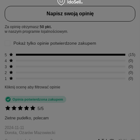
Napisz swoją opinię
Za opinię otrzymasz
50 pkt.
w naszym programie lojalnościowym.
Pokaż tylko opinie potwierdzone zakupem
5
15
4
0
3
0
2
0
1
0
Kliknij ocenę aby filtrować opinie
Opinia potwierdzona zakupem
5/5
2ietne pudełko, polecam
2024-11-11
Dorota, Ożarów Mazowiecki