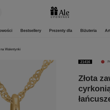
owości
Bestsellery
Prezenty dla
Biżuteria
Ar
 na Walentynki
21416
P
Złota z
cyrkonią
łańcusze