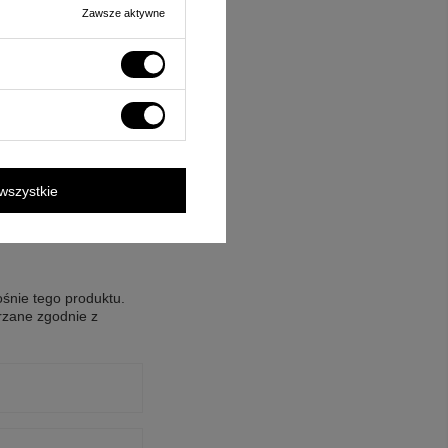
Zawsze aktywne
wszystkie
ośnie tego produktu.
rzane zgodnie z