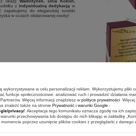
 z okazji
Walentynek, Dnia Kobiet,
udełku z
indywidualną dedykacją
w
ść zapakujemy do eleganckiej torebki
j zyska w oczach obdarowanej osoby!
są wykorzystywane w celu personalizacji reklam. Wykorzystujemy pliki 
wać funkcje społecznościowe, analizować ruch i prowadzić działania m
 Partnerów. Więcej informacji znajdziesz w
polityce prywatności
. Więcej
a znaleźć także na stronie
Prywatność i warunki Google
-
gle/privacy/
. Akceptacja tego komunikatu oznacza zgodę na ich zapi
warunki przechowywania lub dostępu do nich klikając w zakładkę „Kon
momencie poprzez usunięcie plików cookies z przeglądarki z danego
tronie)