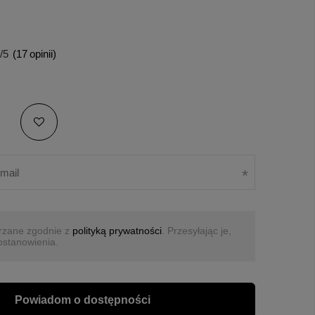
/5
(
17
opinii)
rzane zgodnie z
polityką prywatności
. Przesyłając je,
ostanowienia.
Powiadom o dostępności