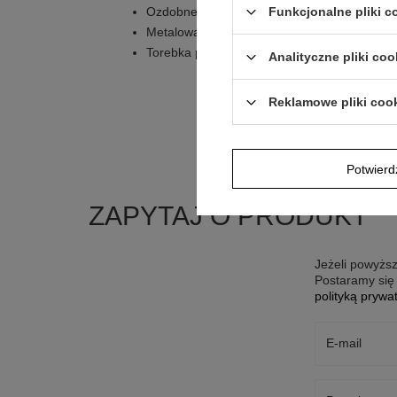
Ozdobne pudełko
Funkcjonalne pliki 
Metalowa tabliczka z osobistą dedykacją
Torebka prezentowa
Analityczne pliki coo
Reklamowe pliki coo
Potwier
ZAPYTAJ O PRODUKT
Jeżeli powyższ
Postaramy się 
polityką prywa
E-mail