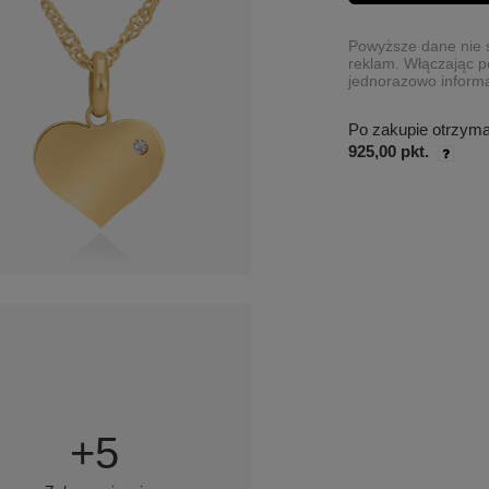
Powyższe dane nie s
reklam. Włączając p
jednorazowo informa
Po zakupie otrzym
925,00 pkt.
+
5