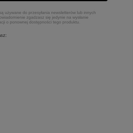
ą używane do przesyłania newsletterów lub innych
owiadomienie zgadzasz się jedynie na wysłanie
cji o ponownej dostępności tego produktu.
asz: