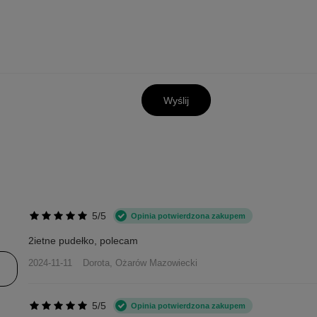
Wyślij
5/5
Opinia potwierdzona zakupem
2ietne pudełko, polecam
2024-11-11
Dorota, Ożarów Mazowiecki
5/5
Opinia potwierdzona zakupem