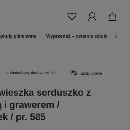
tykuły piśmienne
Wyprzedaż – ostatnie sztuki
rodukt niedostepny, dostawa wkrótce
Zadaj pytanie
awieszka serduszko z
 i grawerem /
k / pr. 585