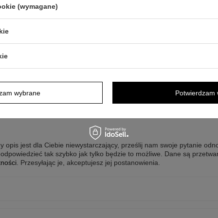
cookie (wymagane)
kie
kie
dzam wybrane
Potwierdzam 
y opis jest dla Ciebie niewystarczający, prześlij nam swoje pytanie odn
odpowiedzieć tak szybko jak tylko będzie to możliwe.
Dane są przetwa
tności
. Przesyłając je, akceptujesz jej postanowienia.