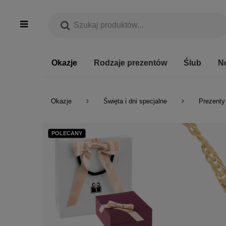
Okazje
Rodzaje prezentów
Ślub
N
Okazje
Święta i dni specjalne
Prezenty
POLECANY