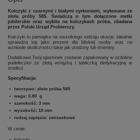
Kolczyki z czarnymi i białymi cyrkoniami,
wykonane ze
złota próby 585
. Świadczą o tym dołączone metki
jubilerskie oraz wybita na kolczykach próba, zbadana
przez Polski Urząd Probierczy.
Kolczyki to pamiątka na wszelkiego rodzaju okazje. Idealnie
sprawdza się jako prezent dla bliskiej osoby oraz na
wzniosłe okoliczności takie jak urodziny lub imieniny.
Dodatkowo Twój upominek zostanie zapakowany w ozdobne
pudełeczko ze złotą wstążką i tabliczką dedykacyjną w
środku!
Specyfikacja:
tworzywo: złoto próba 585
waga:
0.80
g
szerokość:
3 mm
wysokość:
10 mm
rodzaj zapięcia: zatrzaskowe
W cenie:
kolczyki