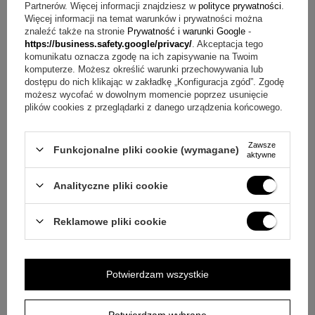
Partnerów. Więcej informacji znajdziesz w
polityce prywatności
.
Więcej informacji na temat warunków i prywatności można
znaleźć także na stronie
Prywatność i warunki Google
-
https://business.safety.google/privacy/
. Akceptacja tego
komunikatu oznacza zgodę na ich zapisywanie na Twoim
komputerze. Możesz określić warunki przechowywania lub
dostępu do nich klikając w zakładkę „Konfiguracja zgód”. Zgodę
możesz wycofać w dowolnym momencie poprzez usunięcie
plików cookies z przeglądarki z danego urządzenia końcowego.
Zawsze
Funkcjonalne pliki cookie (wymagane)
aktywne
ZAPYTAJ O PRODUKT
Analityczne pliki cookie
Jeżeli powyższy opis jest dla Ciebie niewystarczający, prześlij nam
Reklamowe pliki cookie
swoje pytanie odnośnie tego produktu. Postaramy się odpowiedzieć tak
szybko jak tylko będzie to możliwe.
Dane są przetwarzane zgodnie z
polityką prywatności
. Przesyłając je, akceptujesz jej postanowienia.
Potwierdzam wszystkie
E-mail