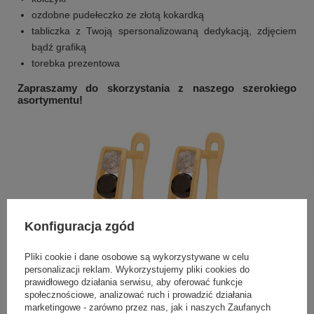
ozdobne pudełeczko ze złotą kokardką
tabliczka z Twoją spersonalizowaną dedykacją, zdjęciem
bądź grafiką
torebka prezentowa
Zapraszamy do skorzystania z naszego szerokiego
asortymentu!
Konfiguracja zgód
Pliki cookie i dane osobowe są wykorzystywane w celu
personalizacji reklam. Wykorzystujemy pliki cookies do
prawidłowego działania serwisu, aby oferować funkcje
społecznościowe, analizować ruch i prowadzić działania
marketingowe - zarówno przez nas, jak i naszych Zaufanych