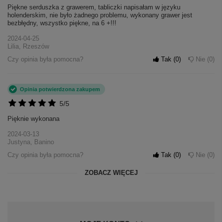
Piękne serduszka z grawerem, tabliczki napisałam w języku
holenderskim, nie było żadnego problemu, wykonany grawer jest
bezbłędny, wszystko piękne, na 6 +!!!
2024-04-25
Lilia, Rzeszów
Czy opinia była pomocna?
Tak
0
Nie
0
Opinia potwierdzona zakupem
5/5
Pięknie wykonana
2024-03-13
Justyna, Banino
Czy opinia była pomocna?
Tak
0
Nie
0
ZOBACZ WIĘCEJ