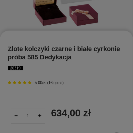
Złote kolczyki czarne i białe cyrkonie
próba 585 Dedykacja
20319
5.00/5
(
16
opinii)
634,00 zł