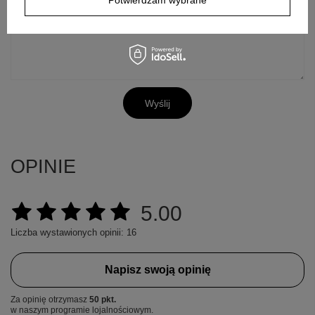
Potwierdzam wybrane
Pytanie
Wyślij
OPINIE
5.00
Liczba wystawionych opinii: 16
Napisz swoją opinię
Za opinię otrzymasz
50 pkt.
w naszym programie lojalnościowym.