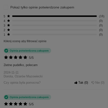
Pokaż tylko opinie potwierdzone zakupem
5
16
4
0
3
0
2
0
1
0
Kliknij ocenę aby filtrować opinie
Opinia potwierdzona zakupem
5/5
2ietne pudełko, polecam
2024-11-11
Dorota, Ożarów Mazowiecki
Czy opinia była pomocna?
Tak
0
Nie
0
Opinia potwierdzona zakupem
5/5