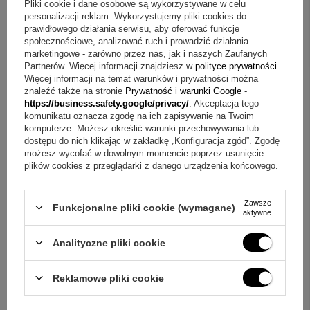
Pliki cookie i dane osobowe są wykorzystywane w celu
personalizacji reklam. Wykorzystujemy pliki cookies do
prawidłowego działania serwisu, aby oferować funkcje
społecznościowe, analizować ruch i prowadzić działania
marketingowe - zarówno przez nas, jak i naszych Zaufanych
Partnerów. Więcej informacji znajdziesz w
polityce prywatności
.
Więcej informacji na temat warunków i prywatności można
znaleźć także na stronie
Prywatność i warunki Google
-
https://business.safety.google/privacy/
. Akceptacja tego
komunikatu oznacza zgodę na ich zapisywanie na Twoim
ZOBACZ CO KLIENCI ZAKUPILI
komputerze. Możesz określić warunki przechowywania lub
Z TYM TOWAREM
dostępu do nich klikając w zakładkę „Konfiguracja zgód”. Zgodę
możesz wycofać w dowolnym momencie poprzez usunięcie
plików cookies z przeglądarki z danego urządzenia końcowego.
Zawsze
Funkcjonalne pliki cookie (wymagane)
aktywne
Analityczne pliki cookie
Reklamowe pliki cookie