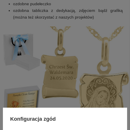
ozdobne pudełeczko
ozdobna tabliczka z dedykacją, zdjęciem bądź grafiką
(można też skorzystać z naszych projektów)
Konfiguracja zgód