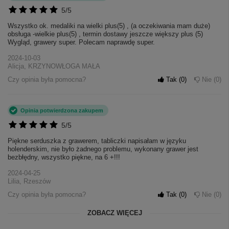
5/5
Wszystko ok. medaliki na wielki plus(5) , (a oczekiwania mam duże)
obsługa -wielkie plus(5) , termin dostawy jeszcze większy plus (5)
Wygląd, grawery super. Polecam naprawdę super.
2024-10-03
Alicja, KRZYNOWŁOGA MAŁA
Czy opinia była pomocna?
Tak
0
Nie
0
Opinia potwierdzona zakupem
5/5
Piękne serduszka z grawerem, tabliczki napisałam w języku
holenderskim, nie było żadnego problemu, wykonany grawer jest
bezbłędny, wszystko piękne, na 6 +!!!
2024-04-25
Lilia, Rzeszów
Czy opinia była pomocna?
Tak
0
Nie
0
ZOBACZ WIĘCEJ