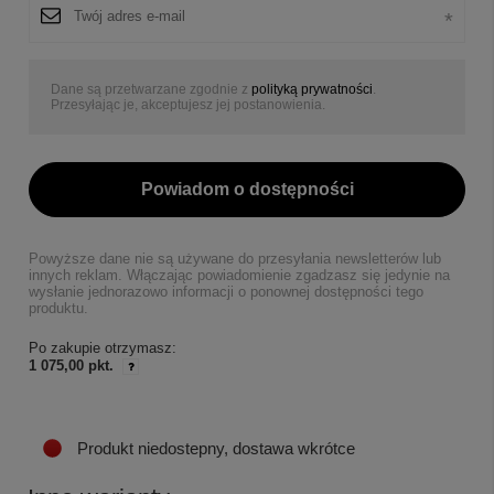
Dane są przetwarzane zgodnie z
polityką prywatności
.
Przesyłając je, akceptujesz jej postanowienia.
Powiadom o dostępności
Powyższe dane nie są używane do przesyłania newsletterów lub
innych reklam. Włączając powiadomienie zgadzasz się jedynie na
wysłanie jednorazowo informacji o ponownej dostępności tego
produktu.
Po zakupie otrzymasz:
1 075,00 pkt.
Produkt niedostepny, dostawa wkrótce