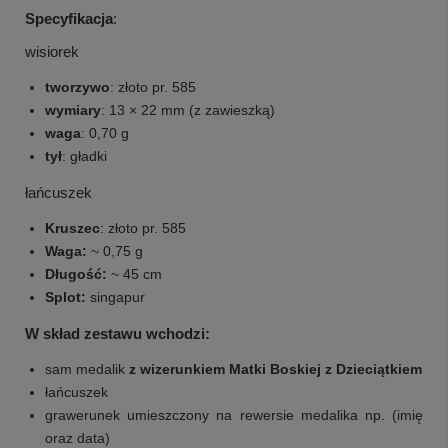
Specyfikacja
:
wisiorek
tworzywo
: złoto pr. 585
wymiary
: 13 × 22 mm (z zawieszką)
waga
: 0,70 g
tył
: gładki
łańcuszek
Kruszec
: złoto pr. 585
Waga:
~ 0,75 g
Długość:
~ 45 cm
Splot:
singapur
W skład zestawu wchodzi:
sam medalik
z wizerunkiem Matki Boskiej z Dzieciątkiem
łańcuszek
grawerunek umieszczony na rewersie medalika np. (imię
oraz data)