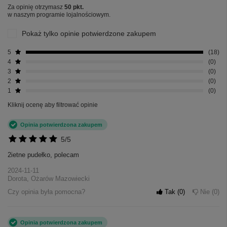
Za opinię otrzymasz
50 pkt.
w naszym programie lojalnościowym.
Pokaż tylko opinie potwierdzone zakupem
5
18
4
0
3
0
2
0
1
0
Kliknij ocenę aby filtrować opinie
Opinia potwierdzona zakupem
5/5
2ietne pudełko, polecam
2024-11-11
Dorota, Ożarów Mazowiecki
+
5
Czy opinia była pomocna?
Tak
0
Nie
0
Zobacz więcej
Opinia potwierdzona zakupem