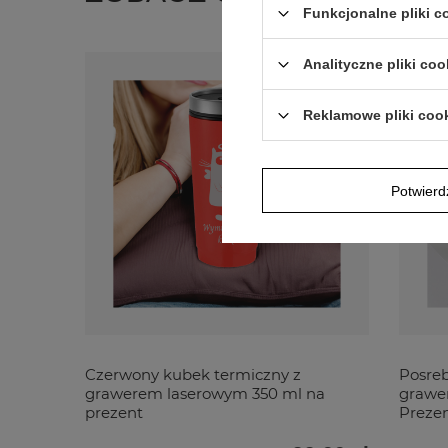
Funkcjonalne pliki 
Analityczne pliki coo
Reklamowe pliki coo
Potwier
Czerwony kubek termiczny z
Posreb
grawerem laserowym 350 ml na
grawer
prezent
Prezen