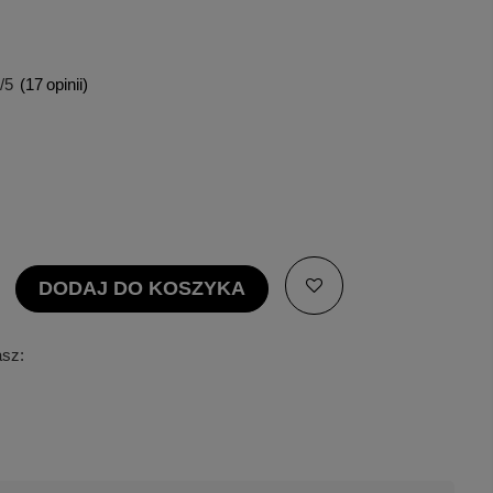
/5
(
17
opinii)
DODAJ DO KOSZYKA
asz: