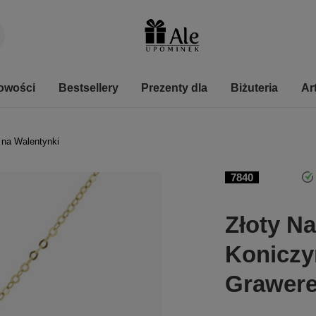
owości
Bestsellery
Prezenty dla
Biżuteria
Ar
 na Walentynki
7840
Złoty Na
Koniczy
Grawer