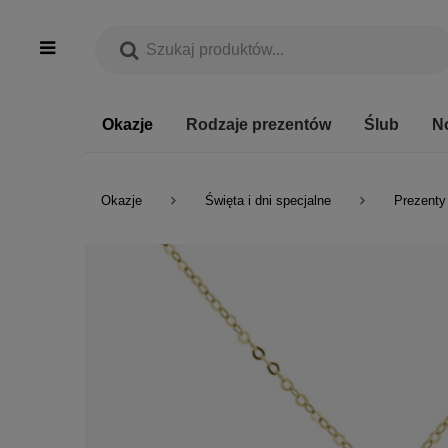
Okazje
Rodzaje prezentów
Ślub
N
Okazje
Święta i dni specjalne
Prezenty