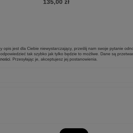
135,00 zł
y opis jest dla Ciebie niewystarczający, prześlij nam swoje pytanie odn
odpowiedzieć tak szybko jak tylko będzie to możliwe.
Dane są przetwa
tności
. Przesyłając je, akceptujesz jej postanowienia.