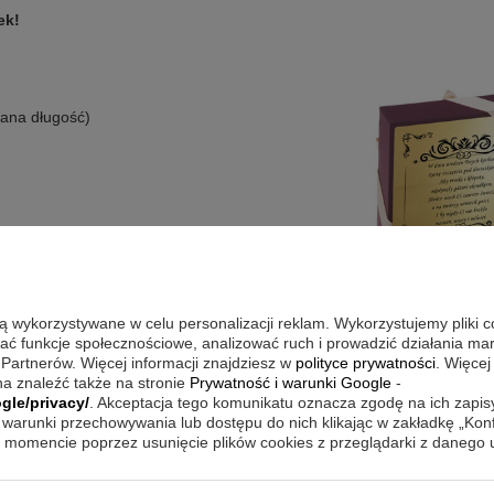
ek!
ana długość)
znaków max)
grafiką
są wykorzystywane w celu personalizacji reklam. Wykorzystujemy pliki 
wać funkcje społecznościowe, analizować ruch i prowadzić działania m
 Partnerów. Więcej informacji znajdziesz w
polityce prywatności
. Więcej
a znaleźć także na stronie
Prywatność i warunki Google
-
gle/privacy/
. Akceptacja tego komunikatu oznacza zgodę na ich zapi
warunki przechowywania lub dostępu do nich klikając w zakładkę „Kon
momencie poprzez usunięcie plików cookies z przeglądarki z danego
KUPILI Z TYM TOWAREM