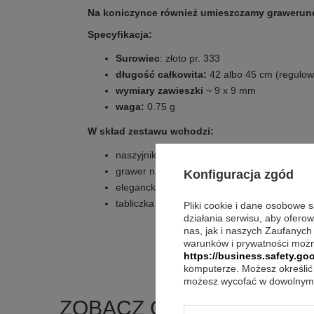
Na koniczynce również umieszczamy grawerun
Specyfikacja:
Surowiec
: złoto pr. 333
długość całkowita:
42 albo 45 cm (regulow
wymiary zawieszki
~ 9 x 9 mm
waga:
0.75 g
W skład zestawu wchodzi:
naszyjnik koniczynka
grawer na koniczynie jednostronny (do 10 
Konfiguracja zgód
eleganckie pudełko
tabliczka z dowolną dedykacją, zdjęciem lub 
Pliki cookie i dane osobowe 
działania serwisu, aby ofero
nas, jak i naszych Zaufanych
warunków i prywatności możn
https://business.safety.goo
komputerze. Możesz określić 
możesz wycofać w dowolnym 
ZOBACZ CO KLIENCI ZA