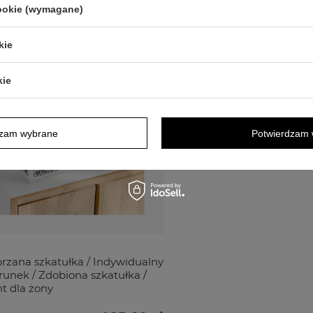
cookie (wymagane)
kie
kie
dzam wybrane
Potwierdzam 
rzana szkatułka / Indywidualny
unek / Zdobiona szkatułka /
t dla żony