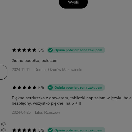
Wyślij
5/5
Opinia potwierdzona zakupem
2ietne pudełko, polecam
2024-11-11
Dorota, Ożarów Mazowiecki
5/5
Opinia potwierdzona zakupem
Piękne serduszka z grawerem, tabliczki napisałam w języku hol
bezbłędny, wszystko piękne, na 6 +!!!
2024-04-25
Lilia, Rzeszów
0
5/5
0
Opinia potwierdzona zakupem