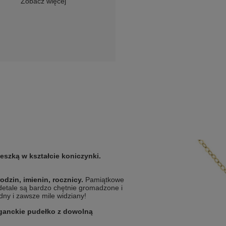
Zobacz więcej
eszką w kształcie koniczynki.
odzin, imienin, rocznicy.
Pamiątkowe
e detale są bardzo chętnie gromadzone i
ny i zawsze mile widziany!
ganckie pudełko z dowolną