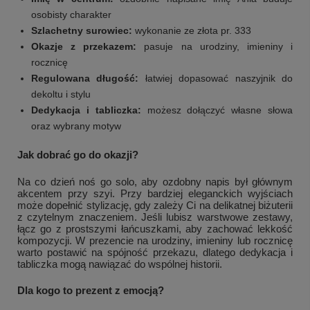
osobisty charakter
Szlachetny surowiec:
wykonanie ze złota pr. 333
Okazje z przekazem:
pasuje na urodziny, imieniny i
rocznicę
Regulowana długość:
łatwiej dopasować naszyjnik do
dekoltu i stylu
Dedykacja i tabliczka:
możesz dołączyć własne słowa
oraz wybrany motyw
Jak dobrać go do okazji?
Na co dzień noś go solo, aby ozdobny napis był głównym
akcentem przy szyi. Przy bardziej eleganckich wyjściach
może dopełnić stylizację, gdy zależy Ci na delikatnej biżuterii
z czytelnym znaczeniem. Jeśli lubisz warstwowe zestawy,
łącz go z prostszymi łańcuszkami, aby zachować lekkość
kompozycji. W prezencie na urodziny, imieniny lub rocznicę
warto postawić na spójność przekazu, dlatego dedykacja i
tabliczka mogą nawiązać do wspólnej historii.
Dla kogo to prezent z emocją?