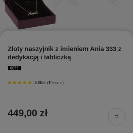
Złoty naszyjnik z imieniem Ania 333 z
dedykacją i tabliczką
8875
5.00/5
(
19
opinii)
449,00 zł