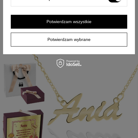
Jeśli chcesz podarować biżuterię, która od razu jest
dopasowana do osoby, ten model spełnia tę rolę bez
zbędnych dodatków. Ozdobny napis Ania i złoto pr. 333
tworzą delikatny, a jednocześnie wyrazisty akcent.
Potwierdzam wszystkie
Dedykacja w pudełeczku oraz tabliczka z wybraną treścią,
grafiką lub zdjęciem pomagają nadać całości osobisty ton. W
efekcie otrzymujesz spójny prezent, który łączy estetykę z
Potwierdzam wybrane
przekazem i łatwo pasuje do ważnych chwil.