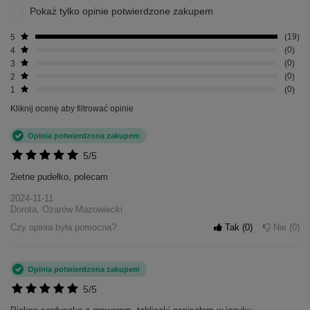
Pokaż tylko opinie potwierdzone zakupem
5
19
4
0
3
0
2
0
1
0
Kliknij ocenę aby filtrować opinie
Opinia potwierdzona zakupem
5/5
2ietne pudełko, polecam
2024-11-11
Dorota, Ożarów Mazowiecki
Czy opinia była pomocna?
Tak
0
Nie
0
Opinia potwierdzona zakupem
5/5