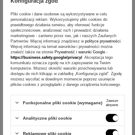
Konfiguracja zgód
Tabliczka w kolorze złotym z indywidualną dedykacją,
grafiką lub zdjęciem (można skorzystać z naszych
Pliki cookie i dane osobowe są wykorzystywane w celu
projektów)
personalizacji reklam. Wykorzystujemy pliki cookies do
prawidłowego działania serwisu, aby oferować funkcje
O co pytają najczęściej?
społecznościowe, analizować ruch i prowadzić działania
marketingowe - zarówno przez nas, jak i naszych Zaufanych
Pytanie:
Jakie imię znajduje się na naszyjniku?
Partnerów. Więcej informacji znajdziesz w
polityce prywatności
.
Odpowiedź:
Zawieszka ma ozdobnie napisane imię Ania.
Więcej informacji na temat warunków i prywatności można
znaleźć także na stronie
Prywatność i warunki Google
-
Pytanie:
Jak mogę wykorzystać tabliczkę do personalizacji?
https://business.safety.google/privacy/
. Akceptacja tego
Odpowiedź:
Tabliczka w kolorze złotym może zawierać
komunikatu oznacza zgodę na ich zapisywanie na Twoim
indywidualną dedykację, grafikę lub zdjęcie, a także można
komputerze. Możesz określić warunki przechowywania lub
skorzystać z naszych projektów.
dostępu do nich klikając w zakładkę „Konfiguracja zgód”. Zgodę
możesz wycofać w dowolnym momencie poprzez usunięcie
Pytanie:
Z jakiego materiału wykonano naszyjnik?
plików cookies z przeglądarki z danego urządzenia końcowego.
Odpowiedź:
Produkt wykonany jest ze złota pr. 333.
Pytanie:
Czy naszyjnik ma regulowaną długość?
Odpowiedź:
Tak, długość naszyjnika jest regulowana.
Zawsze
Funkcjonalne pliki cookie (wymagane)
aktywne
Pytanie:
Na jakie okazje pasuje ten model?
Odpowiedź:
To
pomysł na prezent z okazji urodzin, imienin i rocznicy.
Analityczne pliki cookie
Gotowy pomysł na prezent
Reklamowe pliki cookie