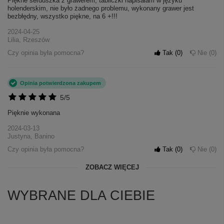
Piękne serduszka z grawerem, tabliczki napisałam w języku
holenderskim, nie było żadnego problemu, wykonany grawer jest
bezbłędny, wszystko piękne, na 6 +!!!
2024-04-25
Lilia, Rzeszów
Czy opinia była pomocna?
Tak
0
Nie
0
Opinia potwierdzona zakupem
5/5
Pięknie wykonana
2024-03-13
Justyna, Banino
Czy opinia była pomocna?
Tak
0
Nie
0
ZOBACZ WIĘCEJ
WYBRANE DLA CIEBIE