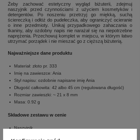
Żeby zachować estetyczny wygląd biżuterii, zdejmuj
naszyjnik przed czynnościami z użyciem kosmetyków i
detergentów. Po noszeniu przetrzyj go miękką, suchą
ściereczką i odłóż do pudełeczka, aby ograniczyć ocieranie
o inne przedmioty. Unikaj przypadkowego zahaczania o
tkaniny, aby ozdobny napis nie narażał się na niepotrzebne
naprężenia. Przechowuj komplet w miejscu, w którym łatwo
utrzymać porządek i nie mieszać go z cięższą biżuterią.
Najważniejsze dane produktu
Materiał: złoto pr. 333
Imię na zawieszce: Ania
Styl napisu: ozdobnie napisane imię Ania
Długość całkowita: 42 albo 45 cm (regulowana długość)
Rozmiar zawieszki: ~ 21 x 8 mm
Masa: 0.92 g
Składowe zestawu w cenie
Naszyjnik
Bordowe pudełeczko na biżuterię ze złotą tasiemką