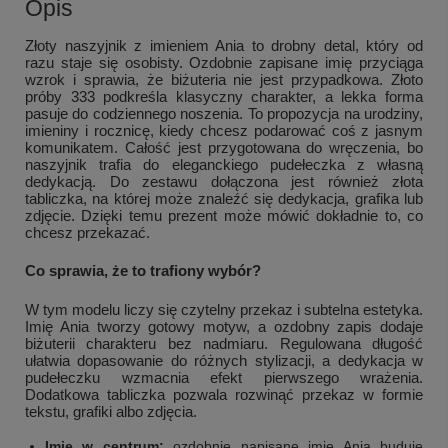
Opis
Złoty naszyjnik z imieniem Ania to drobny detal, który od
razu staje się osobisty. Ozdobnie zapisane imię przyciąga
wzrok i sprawia, że biżuteria nie jest przypadkowa. Złoto
próby 333 podkreśla klasyczny charakter, a lekka forma
pasuje do codziennego noszenia. To propozycja na urodziny,
imieniny i rocznicę, kiedy chcesz podarować coś z jasnym
komunikatem. Całość jest przygotowana do wręczenia, bo
naszyjnik trafia do eleganckiego pudełeczka z własną
dedykacją. Do zestawu dołączona jest również złota
tabliczka, na której może znaleźć się dedykacja, grafika lub
zdjęcie. Dzięki temu prezent może mówić dokładnie to, co
chcesz przekazać.
Co sprawia, że to trafiony wybór?
W tym modelu liczy się czytelny przekaz i subtelna estetyka.
Imię Ania tworzy gotowy motyw, a ozdobny zapis dodaje
biżuterii charakteru bez nadmiaru. Regulowana długość
ułatwia dopasowanie do różnych stylizacji, a dedykacja w
pudełeczku wzmacnia efekt pierwszego wrażenia.
Dodatkowa tabliczka pozwala rozwinąć przekaz w formie
tekstu, grafiki albo zdjęcia.
Imię w centrum:
ozdobnie napisane imię Ania buduje