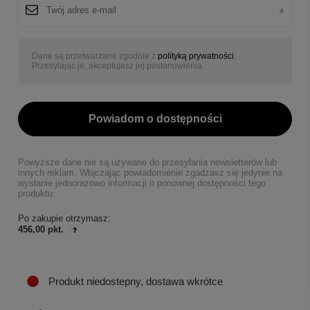
Dane są przetwarzane zgodnie z
polityką prywatności
.
Przesyłając je, akceptujesz jej postanowienia.
Powiadom o dostępności
Powyższe dane nie są używane do przesyłania newsletterów lub
innych reklam. Włączając powiadomienie zgadzasz się jedynie na
wysłanie jednorazowo informacji o ponownej dostępności tego
produktu.
Po zakupie otrzymasz:
456,00 pkt.
Produkt niedostepny, dostawa wkrótce