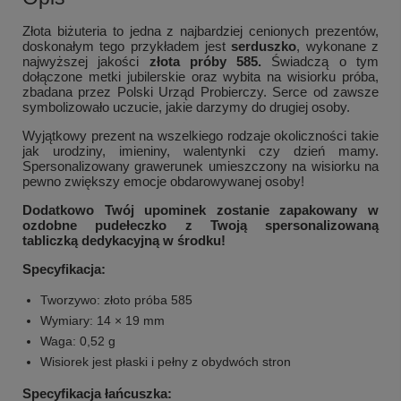
Złota biżuteria to jedna z najbardziej cenionych prezentów,
doskonałym tego przykładem jest
serduszko
, wykonane z
najwyższej jakości
złota próby 585.
Świadczą o tym
dołączone metki jubilerskie oraz wybita na wisiorku próba,
zbadana przez Polski Urząd Probierczy. Serce od zawsze
symbolizowało uczucie, jakie darzymy do drugiej osoby.
Wyjątkowy prezent na wszelkiego rodzaje okoliczności takie
jak urodziny, imieniny, walentynki czy dzień mamy.
Spersonalizowany grawerunek umieszczony na wisiorku na
pewno zwiększy emocje obdarowywanej osoby!
Dodatkowo Twój upominek zostanie zapakowany w
ozdobne pudełeczko z Twoją spersonalizowaną
tabliczką dedykacyjną w środku!
Specyfikacja:
Tworzywo: złoto próba 585
Wymiary: 14 × 19 mm
Waga: 0,52 g
Wisiorek jest płaski i pełny z obydwóch stron
Specyfikacja łańcuszka: