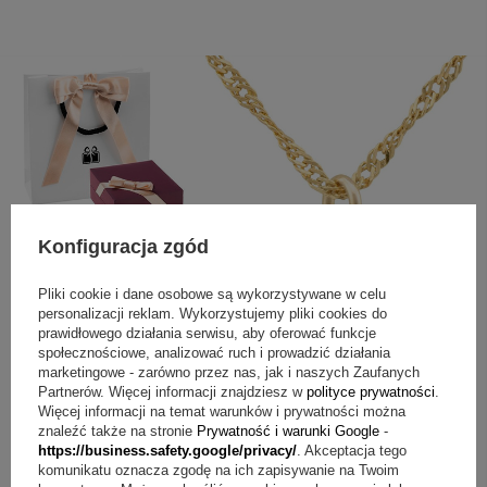
Konfiguracja zgód
Pliki cookie i dane osobowe są wykorzystywane w celu
personalizacji reklam. Wykorzystujemy pliki cookies do
prawidłowego działania serwisu, aby oferować funkcje
społecznościowe, analizować ruch i prowadzić działania
marketingowe - zarówno przez nas, jak i naszych Zaufanych
Partnerów. Więcej informacji znajdziesz w
polityce prywatności
.
Więcej informacji na temat warunków i prywatności można
znaleźć także na stronie
Prywatność i warunki Google
-
https://business.safety.google/privacy/
. Akceptacja tego
komunikatu oznacza zgodę na ich zapisywanie na Twoim