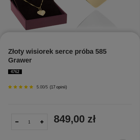
Złoty wisiorek serce próba 585
Grawer
4762
5.00/5
(
17
opinii)
849,00 zł