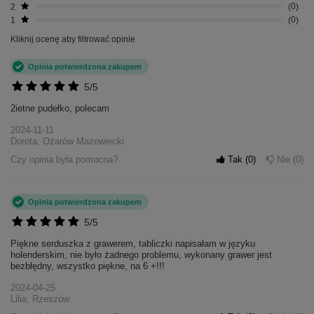
2
0
1
0
Kliknij ocenę aby filtrować opinie
Opinia potwierdzona zakupem
5/5
2ietne pudełko, polecam
2024-11-11
Dorota, Ożarów Mazowiecki
Czy opinia była pomocna?
Tak
0
Nie
0
Opinia potwierdzona zakupem
5/5
+
4
Piękne serduszka z grawerem, tabliczki napisałam w języku
holenderskim, nie było żadnego problemu, wykonany grawer jest
bezbłędny, wszystko piękne, na 6 +!!!
Zobacz więcej
2024-04-25
Lilia, Rzeszów