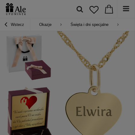
Wstecz
Okazje
Święta i dni specjalne
Pre