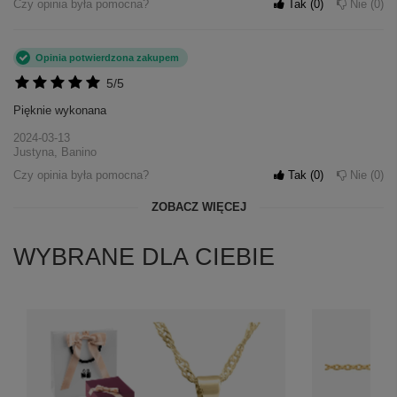
Czy opinia była pomocna?
Tak
0
Nie
0
Opinia potwierdzona zakupem
5/5
Pięknie wykonana
2024-03-13
Justyna, Banino
Czy opinia była pomocna?
Tak
0
Nie
0
ZOBACZ WIĘCEJ
WYBRANE DLA CIEBIE