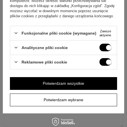
komputerze. Możesz określić warunki przechowywania lub
dostępu do nich klikając w zakładkę „Konfiguracja zgód”. Zgodę
możesz wycofać w dowolnym momencie poprzez usunięcie
plików cookies z przeglądarki z danego urządzenia końcowego.
Zawsze
Funkcjonalne pliki cookie (wymagane)
aktywne
ZAPYTAJ O PRODUKT
Analityczne pliki cookie
Jeżeli powyższy opis jest dla Ciebie niewystarczający, prześlij nam
swoje pytanie odnośnie tego produktu. Postaramy się odpowiedzieć tak
Reklamowe pliki cookie
szybko jak tylko będzie to możliwe.
Dane są przetwarzane zgodnie z
polityką prywatności
. Przesyłając je, akceptujesz jej postanowienia.
E-mail
Potwierdzam wszystkie
Pytanie
Potwierdzam wybrane