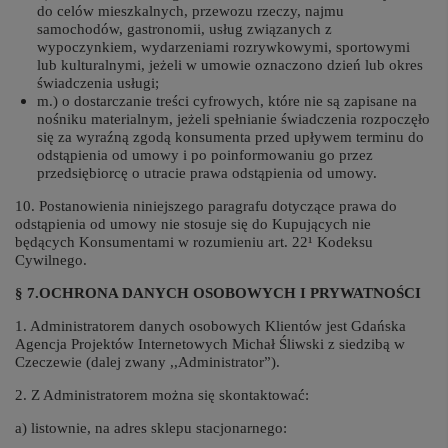
do celów mieszkalnych, przewozu rzeczy, najmu
samochodów, gastronomii, usług związanych z
wypoczynkiem, wydarzeniami rozrywkowymi, sportowymi
lub kulturalnymi, jeżeli w umowie oznaczono dzień lub okres
świadczenia usługi;
m.) o dostarczanie treści cyfrowych, które nie są zapisane na
nośniku materialnym, jeżeli spełnianie świadczenia rozpoczęło
się za wyraźną zgodą konsumenta przed upływem terminu do
odstąpienia od umowy i po poinformowaniu go przez
przedsiębiorcę o utracie prawa odstąpienia od umowy.
10. Postanowienia niniejszego paragrafu dotyczące prawa do
odstąpienia od umowy nie stosuje się do Kupujących nie
będących Konsumentami w rozumieniu art. 22¹ Kodeksu
Cywilnego.
§ 7.OCHRONA DANYCH OSOBOWYCH I PRYWATNOŚCI
1. Administratorem danych osobowych Klientów jest Gdańska
Agencja Projektów Internetowych Michał Śliwski z siedzibą w
Czeczewie (dalej zwany ,,Administrator”).
2. Z Administratorem można się skontaktować:
a) listownie, na adres sklepu stacjonarnego: