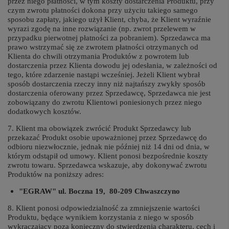
przez niego płatności, w tym koszty dostarczenia Produktu, przy
czym zwrotu płatności dokona przy użyciu takiego samego
sposobu zapłaty, jakiego użył Klient, chyba, że Klient wyraźnie
wyrazi zgodę na inne rozwiązanie (np. zwrot przelewem w
przypadku pierwotnej płatności za pobraniem). Sprzedawca ma
prawo wstrzymać się ze zwrotem płatności otrzymanych od
Klienta do chwili otrzymania Produktów z powrotem lub
dostarczenia przez Klienta dowodu jej odesłania, w zależności od
tego, które zdarzenie nastąpi wcześniej. Jeżeli Klient wybrał
sposób dostarczenia rzeczy inny niż najtańszy zwykły sposób
dostarczenia oferowany przez Sprzedawcę, Sprzedawca nie jest
zobowiązany do zwrotu Klientowi poniesionych przez niego
dodatkowych kosztów.
7. Klient ma obowiązek zwrócić Produkt Sprzedawcy lub
przekazać Produkt osobie upoważnionej przez Sprzedawcę do
odbioru niezwłocznie, jednak nie później niż 14 dni od dnia, w
którym odstąpił od umowy. Klient ponosi bezpośrednie koszty
zwrotu towaru. Sprzedawca wskazuje, aby dokonywać zwrotu
Produktów na poniższy adres:
"EGRAW" ul.
Boczna 19,
80-209 Chwaszczyno
8. Klient ponosi odpowiedzialność za zmniejszenie wartości
Produktu, będące wynikiem korzystania z niego w sposób
wykraczający poza konieczny do stwierdzenia charakteru, cech i