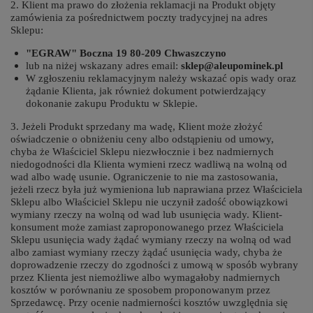
2. Klient ma prawo do złożenia reklamacji na Produkt objęty
zamówienia za pośrednictwem poczty tradycyjnej na adres
Sklepu:
"EGRAW" Boczna 19 80-209 Chwaszczyno
lub na niżej wskazany adres email:
sklep@aleupominek.pl
W zgłoszeniu reklamacyjnym należy wskazać opis wady oraz
żądanie Klienta, jak również dokument potwierdzający
dokonanie zakupu Produktu w Sklepie.
3. Jeżeli Produkt sprzedany ma wadę, Klient może złożyć
oświadczenie o obniżeniu ceny albo odstąpieniu od umowy,
chyba że Właściciel Sklepu niezwłocznie i bez nadmiernych
niedogodności dla Klienta wymieni rzecz wadliwą na wolną od
wad albo wadę usunie. Ograniczenie to nie ma zastosowania,
jeżeli rzecz była już wymieniona lub naprawiana przez Właściciela
Sklepu albo Właściciel Sklepu nie uczynił zadość obowiązkowi
wymiany rzeczy na wolną od wad lub usunięcia wady. Klient-
konsument może zamiast zaproponowanego przez Właściciela
Sklepu usunięcia wady żądać wymiany rzeczy na wolną od wad
albo zamiast wymiany rzeczy żądać usunięcia wady, chyba że
doprowadzenie rzeczy do zgodności z umową w sposób wybrany
przez Klienta jest niemożliwe albo wymagałoby nadmiernych
kosztów w porównaniu ze sposobem proponowanym przez
Sprzedawcę. Przy ocenie nadmierności kosztów uwzględnia się