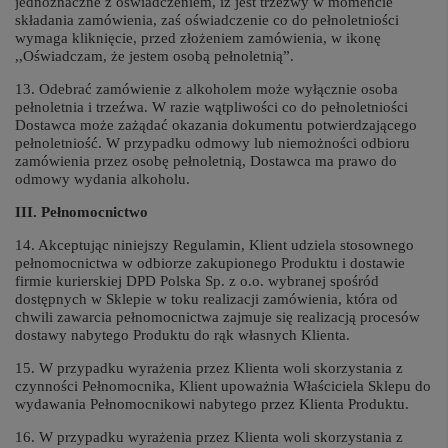
jednoznaczne z oświadczeniem, iż jest trzeźwy w momencie
składania zamówienia, zaś oświadczenie co do pełnoletniości
wymaga kliknięcie, przed złożeniem zamówienia, w ikonę
,,Oświadczam, że jestem osobą pełnoletnią”.
13. Odebrać zamówienie z alkoholem może wyłącznie osoba
pełnoletnia i trzeźwa. W razie wątpliwości co do pełnoletniości
Dostawca może zażądać okazania dokumentu potwierdzającego
pełnoletniość. W przypadku odmowy lub niemożności odbioru
zamówienia przez osobę pełnoletnią, Dostawca ma prawo do
odmowy wydania alkoholu.
III. Pełnomocnictwo
14. Akceptując niniejszy Regulamin, Klient udziela stosownego
pełnomocnictwa w odbiorze zakupionego Produktu i dostawie
firmie kurierskiej DPD Polska Sp. z o.o. wybranej spośród
dostępnych w Sklepie w toku realizacji zamówienia, która od
chwili zawarcia pełnomocnictwa zajmuje się realizacją procesów
dostawy nabytego Produktu do rąk własnych Klienta.
15. W przypadku wyrażenia przez Klienta woli skorzystania z
czynności Pełnomocnika, Klient upoważnia Właściciela Sklepu do
wydawania Pełnomocnikowi nabytego przez Klienta Produktu.
16. W przypadku wyrażenia przez Klienta woli skorzystania z