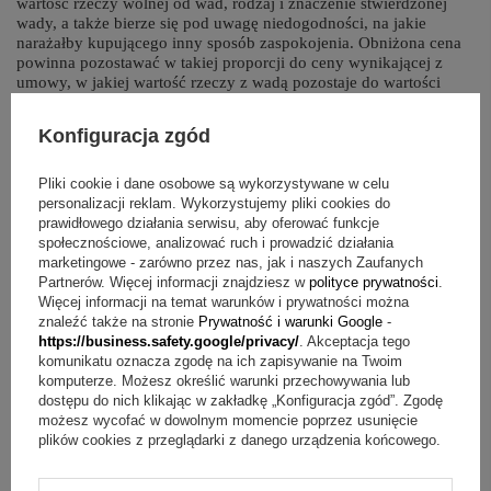
wartość rzeczy wolnej od wad, rodzaj i znaczenie stwierdzonej
wady, a także bierze się pod uwagę niedogodności, na jakie
narażałby kupującego inny sposób zaspokojenia. Obniżona cena
powinna pozostawać w takiej proporcji do ceny wynikającej z
umowy, w jakiej wartość rzeczy z wadą pozostaje do wartości
rzeczy bez wady. Klient nie może odstąpić od umowy, jeżeli wada
jest nieistotna.
Konfiguracja zgód
W przypadku dosyłania nowego towaru sprzedawca
zaznacza, że reklamacje takie są realizowane tylko na
Pliki cookie i dane osobowe są wykorzystywane w celu
terenie Polski.
personalizacji reklam. Wykorzystujemy pliki cookies do
prawidłowego działania serwisu, aby oferować funkcje
4. Klient będący Konsumentem ma prawo do odstąpienia od
społecznościowe, analizować ruch i prowadzić działania
umowy w terminie 14 dni bez podawania przyczyny, zgodnie z
marketingowe - zarówno przez nas, jak i naszych Zaufanych
ustawą o prawach konsumenta. (w przypadku towaru bez
Partnerów. Więcej informacji znajdziesz w
polityce prywatności
.
personalizacji) Bieg terminu do odstąpienia os umowy rozpoczyna
Więcej informacji na temat warunków i prywatności można
się od chwili objęcia rzeczy w posiadania przez Klienta będącego
znaleźć także na stronie
Prywatność i warunki Google
-
Konsumentem lub wskazaną przez niego osobę trzecią inną niż
https://business.safety.google/privacy/
. Akceptacja tego
przewoźnik, a w przypadku wielu rzeczy, które są dostarczane
komunikatu oznacza zgodę na ich zapisywanie na Twoim
osobno, partiami lub w częściach od objęcia w posiadanie
komputerze. Możesz określić warunki przechowywania lub
ostatniej rzeczy, partii lub części.
dostępu do nich klikając w zakładkę „Konfiguracja zgód”. Zgodę
możesz wycofać w dowolnym momencie poprzez usunięcie
Zgodnie z ustawą o prawach konsumenta Klientowi
nie
plików cookies z przeglądarki z danego urządzenia końcowego.
przysługuje prawo do odstąpienia od umowy w przypadku
umowy, której przedmiotem świadczenia jest
rzecz
spersonalizowana
, czyli wyprodukowana według specyfikacji