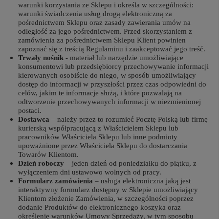
warunki korzystania ze Sklepu i określa w szczególności:
warunki świadczenia usług drogą elektroniczną za
pośrednictwem Sklepu oraz zasady zawierania umów na
odległość za jego pośrednictwem. Przed skorzystaniem z
zamówienia za pośrednictwem Sklepu Klient powinien
zapoznać się z treścią Regulaminu i zaakceptować jego treść.
Trwały nośnik
- materiał lub narzędzie umożliwiające
konsumentowi lub przedsiębiorcy przechowywanie informacji
kierowanych osobiście do niego, w sposób umożliwiający
dostęp do informacji w przyszłości przez czas odpowiedni do
celów, jakim te informacje służą, i które pozwalają na
odtworzenie przechowywanych informacji w niezmienionej
postaci.
Dostawca
– należy przez to rozumieć Pocztę Polską lub firmę
kurierską współpracującą z Właścicielem Sklepu lub
pracowników Właściciela Sklepu lub inne podmioty
upoważnione przez Właściciela Sklepu do dostarczania
Towarów Klientom.
Dzień roboczy
– jeden dzień od poniedziałku do piątku, z
wyłączeniem dni ustawowo wolnych od pracy.
Formularz zamówienia
– usługa elektroniczna jaką jest
interaktywny formularz dostępny w Sklepie umożliwiający
Klientom złożenie Zamówienia, w szczególności poprzez
dodanie Produktów do elektronicznego koszyka oraz
określenie warunków Umowy Sprzedaży, w tym sposobu