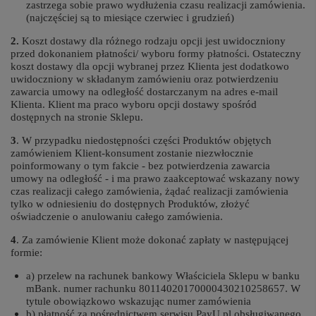
zastrzega sobie prawo wydłużenia czasu realizacji zamówienia.
(najczęściej są to miesiące czerwiec i grudzień)
2.
Koszt dostawy dla różnego rodzaju opcji jest uwidoczniony
przed dokonaniem płatności/ wyboru formy płatności. Ostateczny
koszt dostawy dla opcji wybranej przez Klienta jest dodatkowo
uwidoczniony w składanym zamówieniu oraz potwierdzeniu
zawarcia umowy na odległość dostarczanym na adres e-mail
Klienta. Klient ma praco wyboru opcji dostawy spośród
dostępnych na stronie Sklepu.
3
. W przypadku niedostępności części Produktów objętych
zamówieniem Klient-konsument zostanie niezwłocznie
poinformowany o tym fakcie - bez potwierdzenia zawarcia
umowy na odległość - i ma prawo zaakceptować wskazany nowy
czas realizacji całego zamówienia, żądać realizacji zamówienia
tylko w odniesieniu do dostępnych Produktów, złożyć
oświadczenie o anulowaniu całego zamówienia.
4
. Za zamówienie Klient może dokonać zapłaty w następującej
formie:
a) przelew na rachunek bankowy Właściciela Sklepu w banku
mBank. numer rachunku 80114020170000430210258657. W
tytule obowiązkowo wskazując numer zamówienia
b) płatność za pośrednictwem serwisu PayU.pl obsługiwanego