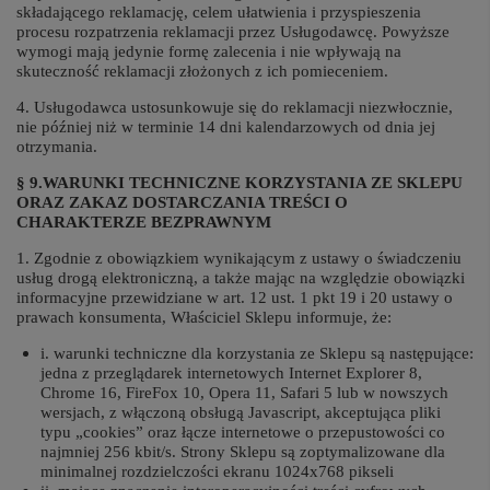
składającego reklamację, celem ułatwienia i przyspieszenia
procesu rozpatrzenia reklamacji przez Usługodawcę. Powyższe
wymogi mają jedynie formę zalecenia i nie wpływają na
skuteczność reklamacji złożonych z ich pomieceniem.
4. Usługodawca ustosunkowuje się do reklamacji niezwłocznie,
nie później niż w terminie 14 dni kalendarzowych od dnia jej
otrzymania.
§ 9.WARUNKI TECHNICZNE KORZYSTANIA ZE SKLEPU
ORAZ ZAKAZ DOSTARCZANIA TREŚCI O
CHARAKTERZE BEZPRAWNYM
1. Zgodnie z obowiązkiem wynikającym z ustawy o świadczeniu
usług drogą elektroniczną, a także mając na względzie obowiązki
informacyjne przewidziane w art. 12 ust. 1 pkt 19 i 20 ustawy o
prawach konsumenta, Właściciel Sklepu informuje, że:
i. warunki techniczne dla korzystania ze Sklepu są następujące:
jedna z przeglądarek internetowych Internet Explorer 8,
Chrome 16, FireFox 10, Opera 11, Safari 5 lub w nowszych
wersjach, z włączoną obsługą Javascript, akceptująca pliki
typu „cookies” oraz łącze internetowe o przepustowości co
najmniej 256 kbit/s. Strony Sklepu są zoptymalizowane dla
minimalnej rozdzielczości ekranu 1024x768 pikseli