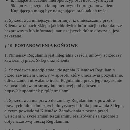
ii. mające znaczenie interoperacyjności treści cyfrowych
Sklepu ze sprzętem komputerowym i oprogramowaniem
Kupującego mogą być następujące: brak takich treści.
2. Sprzedawca niniejszym informuje, iż umieszczanie przez
Klienta w ramach Sklepu jakichkolwiek informacji o charakterze
bezprawnym lub informacji naruszających dobre obyczaje, jest
zakazane.
§ 10. POSTANOWIENIA KOŃCOWE
1. Niniejszy Regulamin jest integralną częścią umowy sprzedaży
zawieranej przez Sklep oraz Klienta.
2. Sprzedawca nieodpłatnie udostępnia Klientowi Regulamin
przed zawarciem umowy w sposób, który umożliwia pozyskanie,
odtwarzanie i utrwalanie treści Regulaminu przez jego uzyskanie
za pośrednictwem strony internetowej pod adresem:
https://aleupominek.pl/pl/terms.html
3. Sprzedawca ma prawo do zmiany Regulaminu z powodów
prawnych lub technicznych dotyczących funkcjonowania Sklepu,
o czym powiadomi Klientów. Zamówienia złożone przed
wejściem w życie zmian Regulaminu realizowane są zgodnie z
dotychczasową treścią Regulaminu.