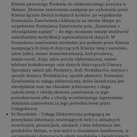
Klienta pierwszego Produktu do elektronicznego koszyka w
Sklepie. Złożenie zamówienia następuje po wykonaniu przez
Klienta łącznie dwóch kolejnych kroków: po wypełnieniu
Formularza Zamówienia i kliknięciu na stronie Sklepu po
wypełnieniu Formularza Zamówienia pola „Zamawiam z
obowiązkiem zapłaty” – do tego momentu istnieje możliwość
samodzielnej modyfikacji wprowadzanych danych. W
Formularzu zamówienia niezbędne jest podanie przez Klienta
następujących danych dotyczących Klienta: imię i nazwisko,
adres (ulica, numer domu/mieszkania, kod pocztowy,
miejscowość, kraj), adres poczty elektronicznej, numer
telefonu kontaktowego oraz danych dotyczących Umowy
Sprzedaży takich jak: Produkt/y, ilość Produktu/ów, miejsce i
sposób dostawy Produktu/ów, sposób płatności. Formularz
Zamówienia to usługa elektroniczna, która świadczona jest
nieodpłatnie oraz ma charakter jednorazowy i ulega
zakończeniu z chwilą złożenia zamówienia za jego
pośrednictwem albo z chwilą wcześniejszego zaprzestania
składania zamówienia za jego pośrednictwem przez
Usługobiorcę.
b) Newsletter – Usługa Elektroniczna polegającą na
przesyłaniu informacji zawierających treści o aktualnych
nowościach, promocjach, rabatach, i inne informacje dot.
produktów Sklepu, w tym treści o charakterze handlowym, w
szczególności dotyczących oferty produktów i świadczonych