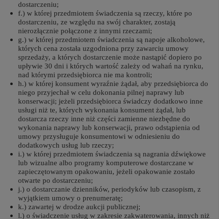
dostarczeniu;
f.) w której przedmiotem świadczenia są rzeczy, które po
dostarczeniu, ze względu na swój charakter, zostają
nierozłącznie połączone z innymi rzeczami;
g.) w której przedmiotem świadczenia są napoje alkoholowe,
których cena została uzgodniona przy zawarciu umowy
sprzedaży, a których dostarczenie może nastąpić dopiero po
upływie 30 dni i których wartość zależy od wahań na rynku,
nad którymi przedsiębiorca nie ma kontroli;
h.) w której konsument wyraźnie żądał, aby przedsiębiorca do
niego przyjechał w celu dokonania pilnej naprawy lub
konserwacji; jeżeli przedsiębiorca świadczy dodatkowo inne
usługi niż te, których wykonania konsument żądał, lub
dostarcza rzeczy inne niż części zamienne niezbędne do
wykonania naprawy lub konserwacji, prawo odstąpienia od
umowy przysługuje konsumentowi w odniesieniu do
dodatkowych usług lub rzeczy;
i.) w której przedmiotem świadczenia są nagrania dźwiękowe
lub wizualne albo programy komputerowe dostarczane w
zapieczętowanym opakowaniu, jeżeli opakowanie zostało
otwarte po dostarczeniu;
j.) o dostarczanie dzienników, periodyków lub czasopism, z
wyjątkiem umowy o prenumeratę;
k.) zawartej w drodze aukcji publicznej;
l.) o świadczenie usług w zakresie zakwaterowania, innych niż