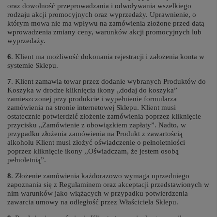
oraz dowolność przeprowadzania i odwoływania wszelkiego
rodzaju akcji promocyjnych oraz wyprzedaży. Uprawnienie, o
którym mowa nie ma wpływu na zamówienia złożone przed datą
wprowadzenia zmiany ceny, warunków akcji promocyjnych lub
wyprzedaży.
6
. Klient ma możliwość dokonania rejestracji i założenia konta w
systemie Sklepu.
7
. Klient zamawia towar przez dodanie wybranych Produktów do
Koszyka w drodze kliknięcia ikony „dodaj do koszyka”
zamieszczonej przy produkcie i wypełnienie formularza
zamówienia na stronie internetowej Sklepu. Klient musi
ostatecznie potwierdzić złożenie zamówienia poprzez kliknięcie
przycisku „Zamówienie z obowiązkiem zapłaty”. Nadto, w
przypadku złożenia zamówienia na Produkt z zawartością
alkoholu Klient musi złożyć oświadczenie o pełnoletniości
poprzez kliknięcie ikony ,,Oświadczam, że jestem osobą
pełnoletnią”.
8
. Złożenie zamówienia każdorazowo wymaga uprzedniego
zapoznania się z Regulaminem oraz akceptacji przedstawionych w
nim warunków jako wiążących w przypadku potwierdzenia
zawarcia umowy na odległość przez Właściciela Sklepu.