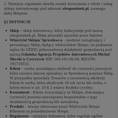
2. Niniejszy regulamin określa zasady korzystania z oferty i usług
sklepu internetowego pod adresem
aleupominek.pl
, zwanego
dalej Sklepem.
§2 DEFINICJE
Sklep
– sklep internetowy, który funkcjonuje pod nazwą
aleupominek.pl. Sklep prowadzi sprzedaż przez Internet.
Właściciel Sklepu/ Sprzedawca
– podmiot zarządzający i
prowadzący Sklep, będący właścicielem Sklepu, na podstawie
wpisu do CEIDG jednoosobową działalność gospodarczą pod
nazwą
Gdańska Agencja Projektów Internetowych Michał
Śliwski w Czeczewie
NIP: 584-181-66-94, REGON:
191719332.
Klient
– osoba, posiadająca zdolność do czynności prawnych,
która zawiera umowę sprzedaży ze Sprzedawcą poprzez Sklep.
W przypadku sprzedaży Towarów z zawartością alkoholu
Klient to osoba, która ukończyła 18 rok życia lub osoba, o
której mowa w art. 10 § 2 ustawy Kodeks cywilny.
Konsument
- Klient, korzystający ze Sklepu, dokonujący
czynności prawnej niezwiązanej bezpośrednio z jego
działalnością gospodarczą lub zawodową.
Produkt
– towary oferowane przez Właściciela Sklepu
Klientom za pośrednictwem Sklepu.
Regulamin
– niniejszy dokument, który reguluje ogólne