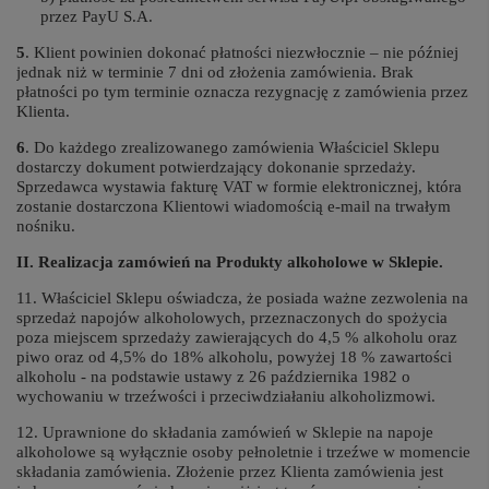
przez PayU S.A.
5
. Klient powinien dokonać płatności niezwłocznie – nie później
jednak niż w terminie 7 dni od złożenia zamówienia. Brak
płatności po tym terminie oznacza rezygnację z zamówienia przez
Klienta.
6
. Do każdego zrealizowanego zamówienia Właściciel Sklepu
dostarczy dokument potwierdzający dokonanie sprzedaży.
Sprzedawca wystawia fakturę VAT w formie elektronicznej, która
zostanie dostarczona Klientowi wiadomością e-mail na trwałym
nośniku.
II. Realizacja zamówień na Produkty alkoholowe w Sklepie.
11. Właściciel Sklepu oświadcza, że posiada ważne zezwolenia na
sprzedaż napojów alkoholowych, przeznaczonych do spożycia
poza miejscem sprzedaży zawierających do 4,5 % alkoholu oraz
piwo oraz od 4,5% do 18% alkoholu, powyżej 18 % zawartości
alkoholu - na podstawie ustawy z 26 października 1982 o
wychowaniu w trzeźwości i przeciwdziałaniu alkoholizmowi.
12. Uprawnione do składania zamówień w Sklepie na napoje
alkoholowe są wyłącznie osoby pełnoletnie i trzeźwe w momencie
składania zamówienia. Złożenie przez Klienta zamówienia jest