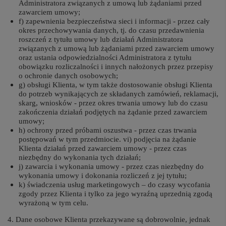
Administratora związanych z umową lub żądaniami przed
zawarciem umowy;
f) zapewnienia bezpieczeństwa sieci i informacji - przez cały
okres przechowywania danych, tj. do czasu przedawnienia
roszczeń z tytułu umowy lub działań Administratora
związanych z umową lub żądaniami przed zawarciem umowy
oraz ustania odpowiedzialności Administratora z tytułu
obowiązku rozliczalności i innych nałożonych przez przepisy
o ochronie danych osobowych;
g) obsługi Klienta, w tym także dostosowanie obsługi Klienta
do potrzeb wynikających ze składanych zamówień, reklamacji,
skarg, wniosków - przez okres trwania umowy lub do czasu
zakończenia działań podjętych na żądanie przed zawarciem
umowy;
h) ochrony przed próbami oszustwa - przez czas trwania
postępowań w tym przedmiocie. vi) podjęcia na żądanie
Klienta działań przed zawarciem umowy - przez czas
niezbędny do wykonania tych działań;
j) zawarcia i wykonania umowy - przez czas niezbędny do
wykonania umowy i dokonania rozliczeń z jej tytułu;
k) świadczenia usług marketingowych – do czasy wycofania
zgody przez Klienta i tylko za jego wyraźną uprzednią zgodą
wyrażoną w tym celu.
4. Dane osobowe Klienta przekazywane są dobrowolnie, jednak