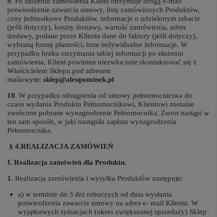
9
. Po złożeniu zamówienia Klient otrzymuje drogą e-mail
potwierdzenie zawarcia umowy, listę zamówionych Produktów,
ceny jednostkowe Produktów, informacje o udzielonym rabacie
(jeśli dotyczy), koszty dostawy, wartość zamówienia, adres
dostawy, podane przez Klienta dane do faktury (jeśli dotyczy),
wybraną formę płatności, inne indywidualne informacje. W
przypadku braku otrzymania takiej informacji po złożeniu
zamówienia, Klient powinien niezwłocznie skontaktować się z
Właścicielem Sklepu pod adresem
mailowym:
sklep@aleupominek.pl
10
. W przypadku odstąpienia od umowy pełnomocnictwa do
czasu wydania Produktu Pełnomocnikowi, Klientowi zostanie
zwrócone pobrane wynagrodzenie Pełnomocnika. Zwrot nastąpi w
ten sam sposób, w jaki nastąpiła zapłata wynagrodzenia
Pełnomocnika.
§ 4.REALIZACJA ZAMÓWIEŃ
I. Realizacja zamówień dla Produktu.
1
. Realizacja zamówienia i wysyłka Produktów następuje:
a) w terminie do 3 dni roboczych od dnia wysłania
potwierdzenia zawarcia umowy na adres e- mail Klienta. W
wyjątkowych sytuacjach (okres zwiększonej sprzedaży) Sklep