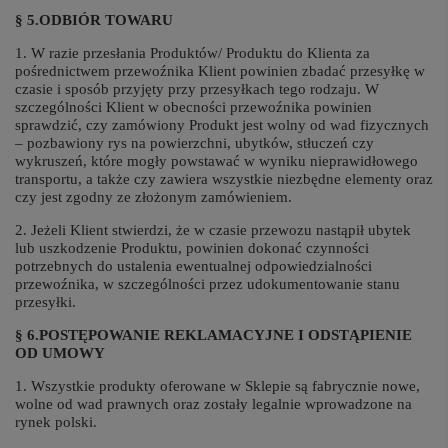
§ 5.ODBIÓR TOWARU
1. W razie przesłania Produktów/ Produktu do Klienta za
pośrednictwem przewoźnika Klient powinien zbadać przesyłkę w
czasie i sposób przyjęty przy przesyłkach tego rodzaju. W
szczególności Klient w obecności przewoźnika powinien
sprawdzić, czy zamówiony Produkt jest wolny od wad fizycznych
– pozbawiony rys na powierzchni, ubytków, stłuczeń czy
wykruszeń, które mogły powstawać w wyniku nieprawidłowego
transportu, a także czy zawiera wszystkie niezbędne elementy oraz
czy jest zgodny ze złożonym zamówieniem.
2. Jeżeli Klient stwierdzi, że w czasie przewozu nastąpił ubytek
lub uszkodzenie Produktu, powinien dokonać czynności
potrzebnych do ustalenia ewentualnej odpowiedzialności
przewoźnika, w szczególności przez udokumentowanie stanu
przesyłki.
§ 6.POSTĘPOWANIE REKLAMACYJNE I ODSTĄPIENIE
OD UMOWY
1. Wszystkie produkty oferowane w Sklepie są fabrycznie nowe,
wolne od wad prawnych oraz zostały legalnie wprowadzone na
rynek polski.