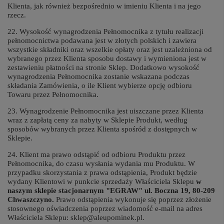
Klienta, jak również bezpośrednio w imieniu Klienta i na jego
rzecz.
22. Wysokość wynagrodzenia Pełnomocnika z tytułu realizacji
pełnomocnictwa podawana jest w złotych polskich i zawiera
wszystkie składniki oraz wszelkie opłaty oraz jest uzależniona od
wybranego przez Klienta sposobu dostawy i wymieniona jest w
zestawieniu płatności na stronie Sklep. Dodatkowo wysokość
wynagrodzenia Pełnomocnika zostanie wskazana podczas
składania Zamówienia, o ile Klient wybierze opcję odbioru
Towaru przez Pełnomocnika.
23. Wynagrodzenie Pełnomocnika jest uiszczane przez Klienta
wraz z zapłatą ceny za nabyty w Sklepie Produkt, według
sposobów wybranych przez Klienta spośród z dostępnych w
Sklepie.
24. Klient ma prawo odstąpić od odbioru Produktu przez
Pełnomocnika, do czasu wysłania wydania mu Produktu. W
przypadku skorzystania z prawa odstąpienia, Produkt będzie
wydany Klientowi w punkcie sprzedaży Właściciela Sklepu
w
naszym sklepie stacjonarnym "EGRAW" ul. Boczna 19, 80-209
Chwaszczyno.
Prawo odstąpienia wykonuje się poprzez złożenie
stosownego oświadczenia poprzez wiadomość e-mail na adres
Właściciela Sklepu: sklep@aleupominek.pl.