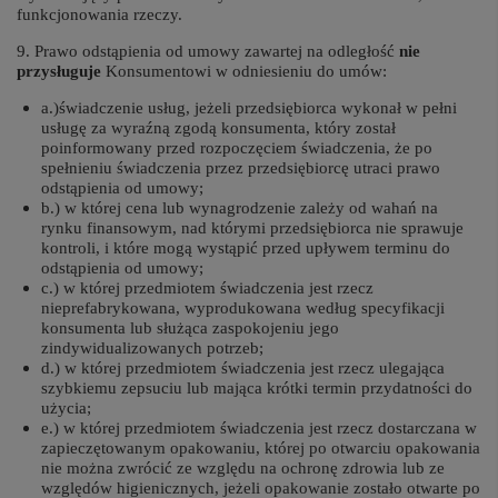
funkcjonowania rzeczy.
9. Prawo odstąpienia od umowy zawartej na odległość
nie
przysługuje
Konsumentowi w odniesieniu do umów:
a.)świadczenie usług, jeżeli przedsiębiorca wykonał w pełni
usługę za wyraźną zgodą konsumenta, który został
poinformowany przed rozpoczęciem świadczenia, że po
spełnieniu świadczenia przez przedsiębiorcę utraci prawo
odstąpienia od umowy;
b.) w której cena lub wynagrodzenie zależy od wahań na
rynku finansowym, nad którymi przedsiębiorca nie sprawuje
kontroli, i które mogą wystąpić przed upływem terminu do
odstąpienia od umowy;
c.) w której przedmiotem świadczenia jest rzecz
nieprefabrykowana, wyprodukowana według specyfikacji
konsumenta lub służąca zaspokojeniu jego
zindywidualizowanych potrzeb;
d.) w której przedmiotem świadczenia jest rzecz ulegająca
szybkiemu zepsuciu lub mająca krótki termin przydatności do
użycia;
e.) w której przedmiotem świadczenia jest rzecz dostarczana w
zapieczętowanym opakowaniu, której po otwarciu opakowania
nie można zwrócić ze względu na ochronę zdrowia lub ze
względów higienicznych, jeżeli opakowanie zostało otwarte po