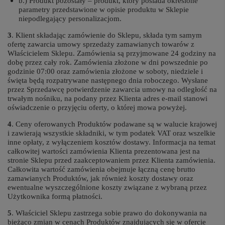
b.) Produkt pozostały – produkt, który posiada określone
parametry przedstawione w opisie produktu w Sklepie
niepodlegający personalizacjom.
3
. Klient składając zamówienie do Sklepu, składa tym samym
ofertę zawarcia umowy sprzedaży zamawianych towarów z
Właścicielem Sklepu. Zamówienia są przyjmowane 24 godziny na
dobę przez cały rok. Zamówienia złożone w dni powszednie po
godzinie 07:00 oraz zamówienia złożone w soboty, niedziele i
święta będą rozpatrywane następnego dnia roboczego. Wysłane
przez Sprzedawcę potwierdzenie zawarcia umowy na odległość na
trwałym nośniku, na podany przez Klienta adres e-mail stanowi
oświadczenie o przyjęciu oferty, o której mowa powyżej.
4
. Ceny oferowanych Produktów podawane są w walucie krajowej
i zawierają wszystkie składniki, w tym podatek VAT oraz wszelkie
inne opłaty, z wyłączeniem kosztów dostawy. Informacja na temat
całkowitej wartości zamówienia Klienta prezentowana jest na
stronie Sklepu przed zaakceptowaniem przez Klienta zamówienia.
Całkowita wartość zamówienia obejmuje łączną cenę brutto
zamawianych Produktów, jak również koszty dostawy oraz
ewentualne wyszczególnione koszty związane z wybraną przez
Użytkownika formą płatności.
5
. Właściciel Sklepu zastrzega sobie prawo do dokonywania na
bieżąco zmian w cenach Produktów znajdujących się w ofercie