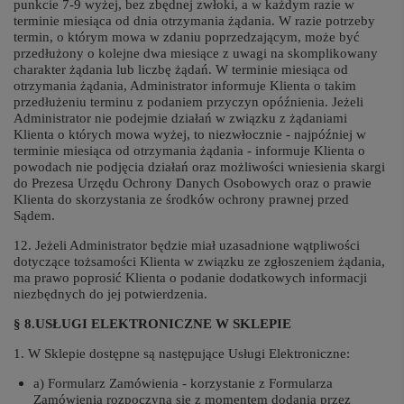
punkcie 7-9 wyżej, bez zbędnej zwłoki, a w każdym razie w
terminie miesiąca od dnia otrzymania żądania. W razie potrzeby
termin, o którym mowa w zdaniu poprzedzającym, może być
przedłużony o kolejne dwa miesiące z uwagi na skomplikowany
charakter żądania lub liczbę żądań. W terminie miesiąca od
otrzymania żądania, Administrator informuje Klienta o takim
przedłużeniu terminu z podaniem przyczyn opóźnienia. Jeżeli
Administrator nie podejmie działań w związku z żądaniami
Klienta o których mowa wyżej, to niezwłocznie - najpóźniej w
terminie miesiąca od otrzymania żądania - informuje Klienta o
powodach nie podjęcia działań oraz możliwości wniesienia skargi
do Prezesa Urzędu Ochrony Danych Osobowych oraz o prawie
Klienta do skorzystania ze środków ochrony prawnej przed
Sądem.
12. Jeżeli Administrator będzie miał uzasadnione wątpliwości
dotyczące tożsamości Klienta w związku ze zgłoszeniem żądania,
ma prawo poprosić Klienta o podanie dodatkowych informacji
niezbędnych do jej potwierdzenia.
§ 8.USŁUGI ELEKTRONICZNE W SKLEPIE
1. W Sklepie dostępne są następujące Usługi Elektroniczne:
a) Formularz Zamówienia - korzystanie z Formularza
Zamówienia rozpoczyna się z momentem dodania przez