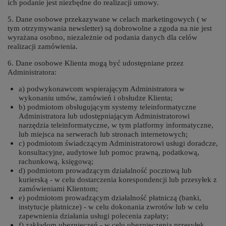
ich podanie jest niezbędne do realizacji umowy.
5. Dane osobowe przekazywane w celach marketingowych ( w
tym otrzymywania newsletter) są dobrowolne a zgoda na nie jest
wyrażana osobno, niezależnie od podania danych dla celów
realizacji zamówienia.
6. Dane osobowe Klienta mogą być udostępniane przez
Administratora:
a) podwykonawcom wspierającym Administratora w
wykonaniu umów, zamówień i obsłudze Klienta;
b) podmiotom obsługującym systemy teleinformatyczne
Administratora lub udostępniającym Administratorowi
narzędzia teleinformatyczne, w tym platformy informatyczne,
lub miejsca na serwerach lub stronach internetowych;
c) podmiotom świadczącym Administratorowi usługi doradcze,
konsultacyjne, audytowe lub pomoc prawną, podatkową,
rachunkową, księgową;
d) podmiotom prowadzącym działalność pocztową lub
kurierską - w celu dostarczenia korespondencji lub przesyłek z
zamówieniami Klientom;
e) podmiotom prowadzącym działalność płatniczą (banki,
instytucje płatnicze) - w celu dokonania zwrotów lub w celu
zapewnienia działania usługi polecenia zapłaty;
f) zakładom ubezpieczeń - w celu ubezpieczenia przesyłek