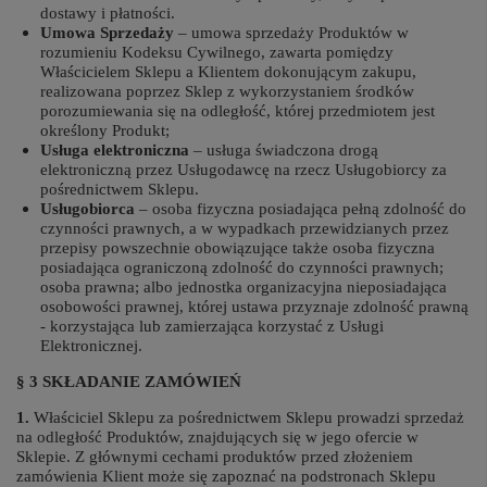
dostawy i płatności.
Umowa Sprzedaży
– umowa sprzedaży Produktów w
rozumieniu Kodeksu Cywilnego, zawarta pomiędzy
Właścicielem Sklepu a Klientem dokonującym zakupu,
realizowana poprzez Sklep z wykorzystaniem środków
porozumiewania się na odległość, której przedmiotem jest
określony Produkt;
Usługa elektroniczna
– usługa świadczona drogą
elektroniczną przez Usługodawcę na rzecz Usługobiorcy za
pośrednictwem Sklepu.
Usługobiorca
– osoba fizyczna posiadająca pełną zdolność do
czynności prawnych, a w wypadkach przewidzianych przez
przepisy powszechnie obowiązujące także osoba fizyczna
posiadająca ograniczoną zdolność do czynności prawnych;
osoba prawna; albo jednostka organizacyjna nieposiadająca
osobowości prawnej, której ustawa przyznaje zdolność prawną
- korzystająca lub zamierzająca korzystać z Usługi
Elektronicznej.
§ 3 SKŁADANIE ZAMÓWIEŃ
1.
Właściciel Sklepu za pośrednictwem Sklepu prowadzi sprzedaż
na odległość Produktów, znajdujących się w jego ofercie w
Sklepie. Z głównymi cechami produktów przed złożeniem
zamówienia Klient może się zapoznać na podstronach Sklepu