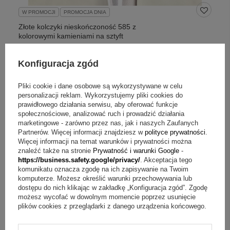
W PROMOCJI
PROMOCJA DNIA
Złote kolczyki nieskończoność 585 z
kolorowymi kamieniami na sztyft
Konfiguracja zgód
372,40 zł
392,00 zł
Pliki cookie i dane osobowe są wykorzystywane w celu
DOSTAWA
gratis
personalizacji reklam. Wykorzystujemy pliki cookies do
prawidłowego działania serwisu, aby oferować funkcje
społecznościowe, analizować ruch i prowadzić działania
marketingowe - zarówno przez nas, jak i naszych Zaufanych
Partnerów. Więcej informacji znajdziesz w
polityce prywatności
.
Więcej informacji na temat warunków i prywatności można
znaleźć także na stronie
Prywatność i warunki Google
-
https://business.safety.google/privacy/
. Akceptacja tego
komunikatu oznacza zgodę na ich zapisywanie na Twoim
komputerze. Możesz określić warunki przechowywania lub
dostępu do nich klikając w zakładkę „Konfiguracja zgód”. Zgodę
możesz wycofać w dowolnym momencie poprzez usunięcie
plików cookies z przeglądarki z danego urządzenia końcowego.