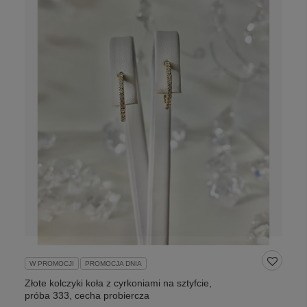
W PROMOCJI
PROMOCJA DNIA
Złote kolczyki koła z cyrkoniami na sztyfcie,
próba 333, cecha probiercza