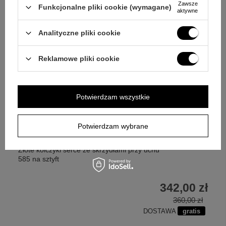
Zawsze
Funkcjonalne pliki cookie (wymagane)
aktywne
Analityczne pliki cookie
Reklamowe pliki cookie
Potwierdzam wszystkie
Potwierdzam wybrane
W PROMOCJI
PROMOCJA DNIA
Złote kolczyki serce ze skrzydłami przy uchu
585 na sztyft
342,00 zł
360,00 zł
DOSTAWA
gratis