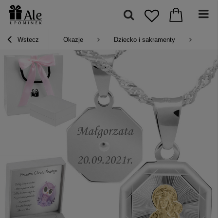
Wstecz
Okazje
Dziecko i sakramenty
Pre