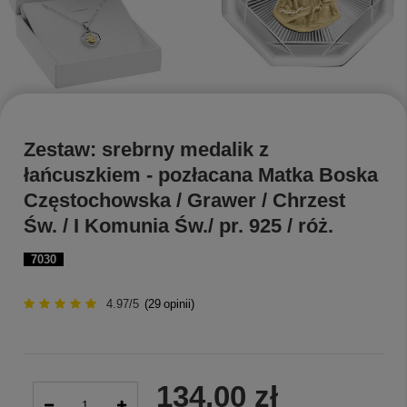
Zestaw: srebrny medalik z
łańcuszkiem - pozłacana Matka Boska
Częstochowska / Grawer / Chrzest
Św. / I Komunia Św./ pr. 925 / róż.
7030
4.97/5
(
29
opinii)
134,00 zł