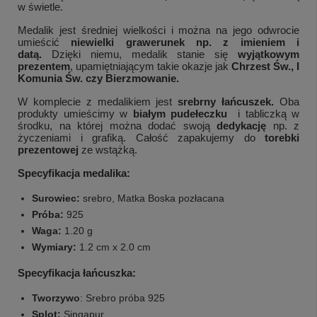
w świetle.
Medalik jest średniej wielkości i można na jego odwrocie
umieścić
niewielki grawerunek np. z imieniem i
datą.
Dzięki niemu, medalik stanie się
wyjątkowym
prezentem
, upamiętniającym takie okazje jak
Chrzest Św., I
Komunia Św. czy Bierzmowanie.
W komplecie z medalikiem jest
srebrny łańcuszek.
Oba
produkty umieścimy w
białym pudełeczku
i tabliczką w
środku, na której można dodać swoją
dedykację
np. z
życzeniami i grafiką. Całość zapakujemy do
torebki
prezentowej
ze wstążką.
Specyfikacja medalika:
Surowiec:
srebro, Matka Boska pozłacana
Próba:
925
Waga:
1.20 g
Wymiary:
1.2 cm x 2.0 cm
Specyfikacja łańcuszka:
Tworzywo
: Srebro próba 925
Splot:
Singapur