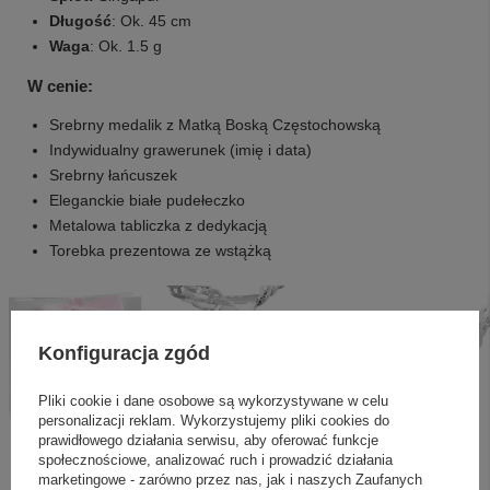
Długość
: Ok. 45 cm
Waga
: Ok. 1.5 g
W cenie:
Srebrny medalik z Matką Boską Częstochowską
Indywidualny grawerunek (imię i data)
Srebrny łańcuszek
Eleganckie białe pudełeczko
Metalowa tabliczka z dedykacją
Torebka prezentowa ze wstążką
Konfiguracja zgód
Pliki cookie i dane osobowe są wykorzystywane w celu
personalizacji reklam. Wykorzystujemy pliki cookies do
prawidłowego działania serwisu, aby oferować funkcje
społecznościowe, analizować ruch i prowadzić działania
marketingowe - zarówno przez nas, jak i naszych Zaufanych