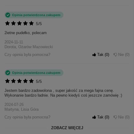
Opinia potwierdzona zakupem
5/5
2ietne pudełko, polecam
2024-11-11
Dorota, Ożarów Mazowiecki
Czy opinia była pomocna?
Tak
0
Nie
0
Opinia potwierdzona zakupem
5/5
Jestem bardzo zadowolona , super jakość za mega fajna cenę.
Wykonanie bardzo ładnie. Na pewno kiedyś coś jeszcze zamówię :)
2024-07-26
Martyna, Lisia Góra
Czy opinia była pomocna?
Tak
0
Nie
0
ZOBACZ WIĘCEJ