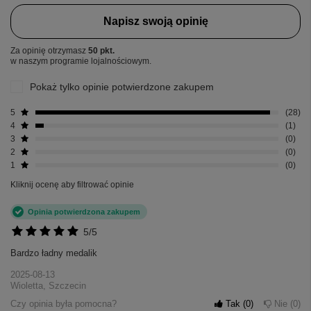
Napisz swoją opinię
Za opinię otrzymasz
50 pkt.
w naszym programie lojalnościowym.
Pokaż tylko opinie potwierdzone zakupem
5
28
4
1
3
0
2
0
1
0
Kliknij ocenę aby filtrować opinie
Opinia potwierdzona zakupem
5/5
Bardzo ładny medalik
2025-08-13
Wioletta, Szczecin
Czy opinia była pomocna?
Tak
0
Nie
0