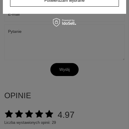
Potwierdzam wybrane
E-mail
Pytanie
Wyślij
OPINIE
4.97
Liczba wystawionych opinii: 29