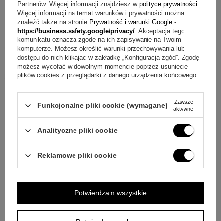
Partnerów. Więcej informacji znajdziesz w
polityce prywatności
.
Więcej informacji na temat warunków i prywatności można
znaleźć także na stronie
Prywatność i warunki Google
-
https://business.safety.google/privacy/
. Akceptacja tego
komunikatu oznacza zgodę na ich zapisywanie na Twoim
komputerze. Możesz określić warunki przechowywania lub
dostępu do nich klikając w zakładkę „Konfiguracja zgód”. Zgodę
możesz wycofać w dowolnym momencie poprzez usunięcie
plików cookies z przeglądarki z danego urządzenia końcowego.
Zawsze
Funkcjonalne pliki cookie (wymagane)
aktywne
Analityczne pliki cookie
Reklamowe pliki cookie
ZAPYTAJ O PRODUKT
Potwierdzam wszystkie
Jeżeli powyższy opis jest dla Ciebie niewystarczający, prześlij nam
swoje pytanie odnośnie tego produktu. Postaramy się odpowiedzieć tak
szybko jak tylko będzie to możliwe.
Dane są przetwarzane zgodnie z
polityką prywatności
. Przesyłając je, akceptujesz jej postanowienia.