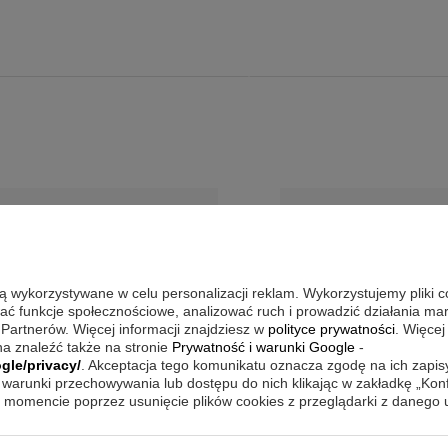
są wykorzystywane w celu personalizacji reklam. Wykorzystujemy pliki 
wać funkcje społecznościowe, analizować ruch i prowadzić działania m
 Partnerów. Więcej informacji znajdziesz w
polityce prywatności
. Więcej
a znaleźć także na stronie
Prywatność i warunki Google
-
gle/privacy/
. Akceptacja tego komunikatu oznacza zgodę na ich zapi
warunki przechowywania lub dostępu do nich klikając w zakładkę „Kon
momencie poprzez usunięcie plików cookies z przeglądarki z danego