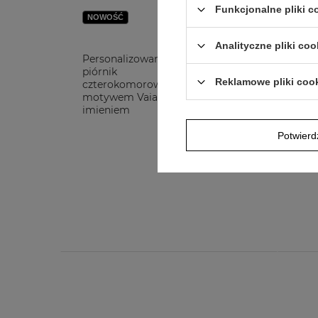
Funkcjonalne pliki 
NOWOŚĆ
NO
Analityczne pliki coo
Personalizowany
Per
piórnik
pió
Reklamowe pliki coo
czterokomorowy z
czt
motywem Vaiany i
mot
imieniem
imi
Potwier
79,00 zł