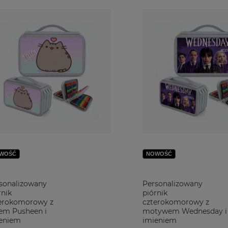
WOŚĆ
NOWOŚĆ
sonalizowany
Personalizowany
rnik
piórnik
erokomorowy z
czterokomorowy z
em Pusheen i
motywem Wednesday i
eniem
imieniem