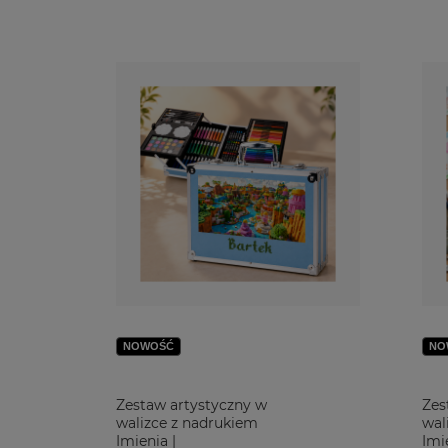
NOWOŚĆ
NO
Zestaw artystyczny w
Zes
walizce z nadrukiem
wal
Imienia |
Imi