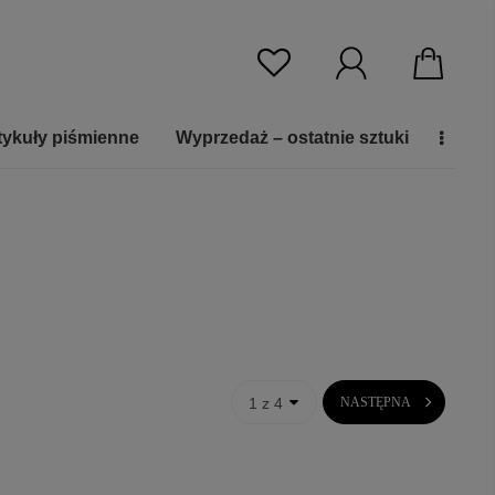
tykuły piśmienne
Wyprzedaż – ostatnie sztuki
1 z 4
NASTĘPNA