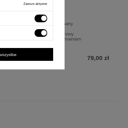
Zawsze aktywne
NOWOŚĆ
Personalizowany
piórnik
czterokomorowy
HUNTR/X z imieniem
wszystkie
79,00 zł
79,00 zł