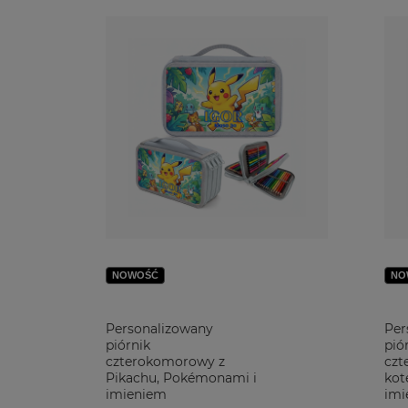
NOWOŚĆ
NO
Personalizowany
Per
piórnik
pió
czterokomorowy z
czt
Pikachu, Pokémonami i
kot
imieniem
imi