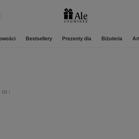
owości
Bestsellery
Prezenty dla
Biżuteria
Ar
:
111
)