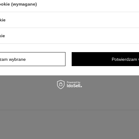
cookie (wymagane)
WOŚĆ
NOWOŚĆ
kie
sonalizowany
Personalizowany
rnik
piórnik
kie
erokomorowy z
czterokomorowy z
ywem Minecraft i
motywem Roblox i
eniem
imieniem
dzam wybrane
Potwierdzam 
79,00 zł