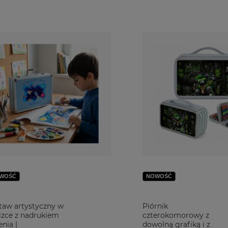
WOŚĆ
NOWOŚĆ
taw artystyczny w
Piórnik
izce z nadrukiem
czterokomorowy z
enia |
dowolną grafiką i z