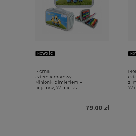
NOWOŚĆ
NO
Piórnik
Pió
czterokomorowy
czt
Minionki z imieniem –
z i
pojemny, 72 miejsca
72 
79,00 zł