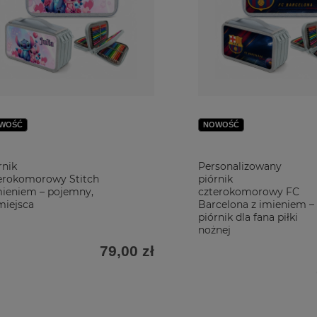
WOŚĆ
NOWOŚĆ
rnik
Personalizowany
erokomorowy Stitch
piórnik
mieniem – pojemny,
czterokomorowy FC
miejsca
Barcelona z imieniem –
piórnik dla fana piłki
nożnej
79,00 zł