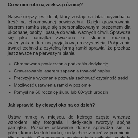
Co w nim robi największą różnicę?
Najważniejszy jest detal, który zostaje na lata: indywidualna
treść na chromowanej powierzchni. Dzięki grawerowaniu
laserem ramka staje się spersonalizowanym prezentem dla
ukochanej osoby i pasuje do wielu ważnych chwil. Sprawdza
się jako pamiątka związana ze ślubem, rocznicą,
walentynkami lub inną wyjątkową uroczystością. Połączenie
trwałej techniki z czytelną formą ramki sprawia, że przekaz
jest zawsze na pierwszym planie.
Chromowana powierzchnia podkreśla dedykację
Grawerowanie laserem zapewnia trwałość napisu
Precyzyjne wykonanie pozwala zachować czytelność treści
Możliwość ustawienia ramki w poziomie
Pomysł na 60 rocznicę ślubu lub 60-tych urodzin
Jak sprawić, by cieszył oko na co dzień?
Ustaw ramkę w miejscu, do którego często wracasz
wzrokiem, aby fotografia i dedykacja tworzyły spójną
pamiątkę. Poziome ustawienie dobrze sprawdza się na
półce, komodzie lub biurku, kiedy chcesz mieć wspomnienie
blisko siebie. Chromowana powierzchnia najlepiej wygląda