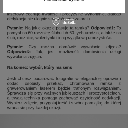
Pytanie:
Czy grawer jest trwały?
Odpowiedź:
Tak, grawer
laserowy cechuje trwałość i precyzyjne wykonanie, dlatego
dedykacja nie ulegnie samoistnemu zatarciu.
Pytanie:
Na jakie okazje pasuje ta ramka?
Odpowiedź:
To
pomysł na 60 rocznicę ślubu lub 60-tych urodzin, a także na
ślub, rocznicę, walentynki i inną wyjątkową uroczystość.
Pytanie:
Czy można domówić wywołanie zdjęcia?
Odpowiedź:
Tak, jest możliwość domówienia usługi
wywołania zdjęcia.
Na koniec: wybór, który ma sens
Jeśli chcesz podarować fotografię w eleganckiej oprawie i
dodać osobisty przekaz, chromowana ramka z
grawerowaniem laserem będzie trafionym rozwiązaniem.
Sprawdza się przy ważnych jubileuszach i uroczystościach,
a trwała technika pomaga zachować czytelność dedykacji.
Wybierz zdjęcie, przygotuj treść i stwórz pamiątkę, do której
wraca się przy każdej okazji.