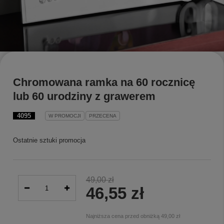
Chromowana ramka na 60 rocznicę
lub 60 urodziny z grawerem
4095
W PROMOCJI
PRZECENA
Ostatnie sztuki promocja
49,00 zł
46,55 zł
Najniższa cena przed obniżką
49,00 zł