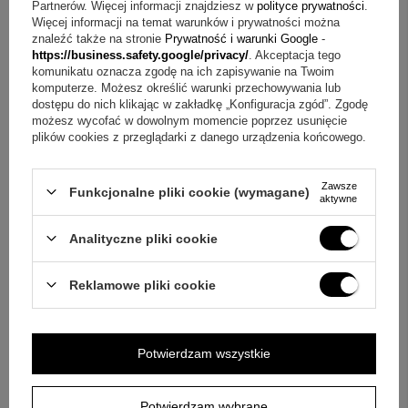
Partnerów. Więcej informacji znajdziesz w
polityce prywatności
.
Efekt personalizacji: dedykacja nie ulegnie samoistnemu
Więcej informacji na temat warunków i prywatności można
zatarciu
znaleźć także na stronie
Prywatność i warunki Google
-
https://business.safety.google/privacy/
. Akceptacja tego
Limit treści graweru: bez limitu znaków z uwzględnieniem
komunikatu oznacza zgodę na ich zapisywanie na Twoim
technicznych możliwości
komputerze. Możesz określić warunki przechowywania lub
Wymiary upominku: ok 17,2 x 12,8 cm
dostępu do nich klikając w zakładkę „Konfiguracja zgód”. Zgodę
Wymiary zdjęcia: ok 15 x 10 cm
możesz wycofać w dowolnym momencie poprzez usunięcie
plików cookies z przeglądarki z danego urządzenia końcowego.
Jakie są składowe zestawu?
Zawsze
Funkcjonalne pliki cookie (wymagane)
Ramka na zdjęcia
aktywne
Możliwość umieszczenia zdjęcia ( możliwość domówienia
usługi wywołania zdjęcia )
Analityczne pliki cookie
Grawer na powierzchni ramki
Reklamowe pliki cookie
Masz pytania? Sprawdź odpowiedzi
Pytanie:
Jak zamawiany jest grawer na ramce?
Odpowiedź:
Podajesz treść, a napis umieszczamy na
Potwierdzam wszystkie
powierzchni ramki w technice grawerowania laserem.
Pytanie:
Jak ustawić ramkę po otrzymaniu?
Odpowiedź:
Potwierdzam wybrane
Ramkę można postawić w poziomie.