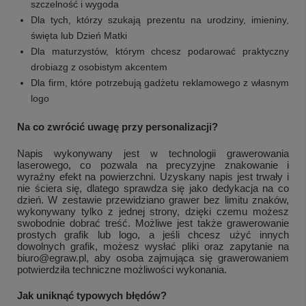
szczelność i wygoda
Dla tych, którzy szukają prezentu na urodziny, imieniny,
święta lub Dzień Matki
Dla maturzystów, którym chcesz podarować praktyczny
drobiazg z osobistym akcentem
Dla firm, które potrzebują gadżetu reklamowego z własnym
logo
Na co zwrócić uwagę przy personalizacji?
Napis wykonywany jest w technologii grawerowania
laserowego, co pozwala na precyzyjne znakowanie i
wyraźny efekt na powierzchni. Uzyskany napis jest trwały i
nie ściera się, dlatego sprawdza się jako dedykacja na co
dzień. W zestawie przewidziano grawer bez limitu znaków,
wykonywany tylko z jednej strony, dzięki czemu możesz
swobodnie dobrać treść. Możliwe jest także grawerowanie
prostych grafik lub logo, a jeśli chcesz użyć innych
dowolnych grafik, możesz wysłać pliki oraz zapytanie na
biuro@egraw.pl, aby osoba zajmująca się grawerowaniem
potwierdziła techniczne możliwości wykonania.
Jak uniknąć typowych błędów?