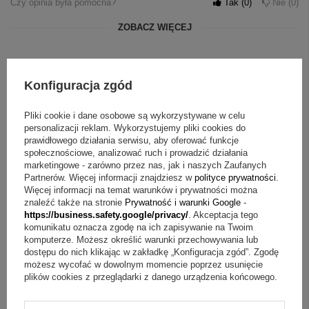
Czy opinia była pomocna?
Tak
0
Nie
0
ZOBACZ WIĘCEJ
WYBRANE DLA CIEBIE
Konfiguracja zgód
Pliki cookie i dane osobowe są wykorzystywane w celu
personalizacji reklam. Wykorzystujemy pliki cookies do
prawidłowego działania serwisu, aby oferować funkcje
społecznościowe, analizować ruch i prowadzić działania
marketingowe - zarówno przez nas, jak i naszych Zaufanych
Partnerów. Więcej informacji znajdziesz w
polityce prywatności
.
Więcej informacji na temat warunków i prywatności można
znaleźć także na stronie
Prywatność i warunki Google
-
https://business.safety.google/privacy/
. Akceptacja tego
komunikatu oznacza zgodę na ich zapisywanie na Twoim
komputerze. Możesz określić warunki przechowywania lub
dostępu do nich klikając w zakładkę „Konfiguracja zgód”. Zgodę
możesz wycofać w dowolnym momencie poprzez usunięcie
plików cookies z przeglądarki z danego urządzenia końcowego.