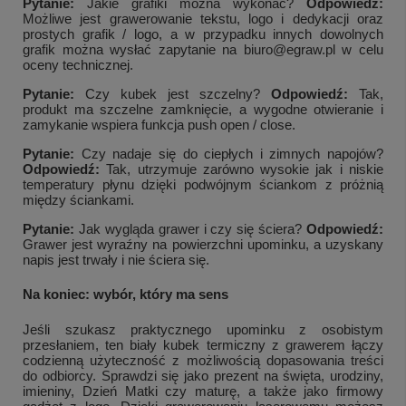
Pytanie:
Jakie grafiki można wykonać?
Odpowiedź:
Możliwe jest grawerowanie tekstu, logo i dedykacji oraz
prostych grafik / logo, a w przypadku innych dowolnych
grafik można wysłać zapytanie na biuro@egraw.pl w celu
oceny technicznej.
Pytanie:
Czy kubek jest szczelny?
Odpowiedź:
Tak,
produkt ma szczelne zamknięcie, a wygodne otwieranie i
zamykanie wspiera funkcja push open / close.
Pytanie:
Czy nadaje się do ciepłych i zimnych napojów?
Odpowiedź:
Tak, utrzymuje zarówno wysokie jak i niskie
temperatury płynu dzięki podwójnym ściankom z próżnią
między ściankami.
Pytanie:
Jak wygląda grawer i czy się ściera?
Odpowiedź:
Grawer jest wyraźny na powierzchni upominku, a uzyskany
napis jest trwały i nie ściera się.
Na koniec: wybór, który ma sens
Jeśli szukasz praktycznego upominku z osobistym
przesłaniem, ten biały kubek termiczny z grawerem łączy
codzienną użyteczność z możliwością dopasowania treści
do odbiorcy. Sprawdzi się jako prezent na święta, urodziny,
imieniny, Dzień Matki czy maturę, a także jako firmowy