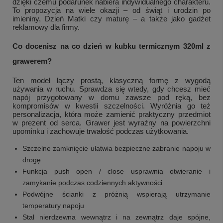
dzięki czemu podarunek nabiera indywidualnego charakteru.
To propozycja na wiele okazji – od świąt i urodzin po
imieniny, Dzień Matki czy maturę – a także jako gadżet
reklamowy dla firmy.
Co docenisz na co dzień w kubku termicznym 320ml z
grawerem?
Ten model łączy prostą, klasyczną formę z wygodą
używania w ruchu. Sprawdza się wtedy, gdy chcesz mieć
napój przygotowany w domu zawsze pod ręką, bez
kompromisów w kwestii szczelności. Wyróżnia go też
personalizacja, która może zamienić praktyczny przedmiot
w prezent od serca. Grawer jest wyraźny na powierzchni
upominku i zachowuje trwałość podczas użytkowania.
Szczelne zamknięcie ułatwia bezpieczne zabranie napoju w
drogę
Funkcja push open / close usprawnia otwieranie i
zamykanie podczas codziennych aktywności
Podwójne ścianki z próżnią wspierają utrzymanie
temperatury napoju
Stal nierdzewna wewnątrz i na zewnątrz daje spójne,