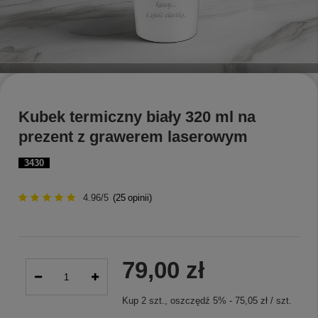
Kubek termiczny biały 320 ml na
prezent z grawerem laserowym
3430
4.96/5
(
25
opinii)
79,00 zł
Kup
2
szt.
, oszczędź
5
%
-
75,05 zł
/
szt.