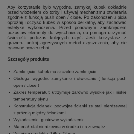
Aby korzystanie było wygodne, zamykaj kubek dokładnie
przed włożeniem do torby i używaj mechanizmu otwierania
zgodnie z funkcją push open / close. Po zakończeniu picia
opróżnij i oczyść kubek w sposób delikatny, aby zachować
estetykę wykończenia. Przed ponownym zamknięciem
pozostaw elementy do wyschnięcia, co pomaga utrzymać
świeżość podczas kolejnych użyć. Jeśli korzystasz z
graweru, unikaj agresywnych metod czyszczenia, aby nie
rysować powierzchni.
Szczegóły produktu
Zamknięcie: kubek ma szczelne zamknięcie
Obsługa: wygodne zamykanie i otwieranie ( funkcja push
open / close )
Zakres temperatur: utrzymuje zarówno wysokie jak i niskie
+
3
temperatury płynu
Konstrukcja ścianek: podwójne ścianki ze stali nierdzewnej
Zobacz więcej
z próżnią między ściankami
Wykończenie: gustowne wykończenie
Materiał: stal nierdzewna w środku i na zewnątrz
Wymiary produktu: 195 x 73 mm