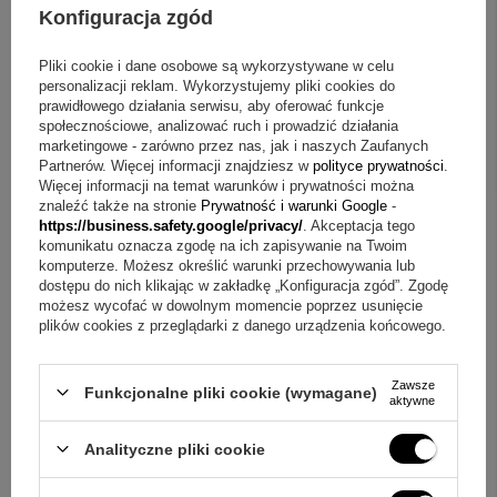
Konfiguracja zgód
Pliki cookie i dane osobowe są wykorzystywane w celu
personalizacji reklam. Wykorzystujemy pliki cookies do
prawidłowego działania serwisu, aby oferować funkcje
społecznościowe, analizować ruch i prowadzić działania
marketingowe - zarówno przez nas, jak i naszych Zaufanych
Partnerów. Więcej informacji znajdziesz w
polityce prywatności
.
Więcej informacji na temat warunków i prywatności można
znaleźć także na stronie
Prywatność i warunki Google
-
https://business.safety.google/privacy/
. Akceptacja tego
komunikatu oznacza zgodę na ich zapisywanie na Twoim
komputerze. Możesz określić warunki przechowywania lub
ZOBACZ CO KLIENCI ZAKUPILI
dostępu do nich klikając w zakładkę „Konfiguracja zgód”. Zgodę
Z TYM TOWAREM
możesz wycofać w dowolnym momencie poprzez usunięcie
plików cookies z przeglądarki z danego urządzenia końcowego.
Zawsze
Funkcjonalne pliki cookie (wymagane)
aktywne
Analityczne pliki cookie