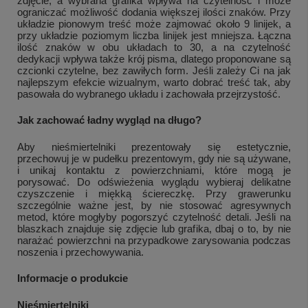
zdjęcie, a wybrana grafika wpływa na czytelność i może
ograniczać możliwość dodania większej ilości znaków. Przy
układzie pionowym treść może zajmować około 9 linijek, a
przy układzie poziomym liczba linijek jest mniejsza. Łączna
ilość znaków w obu układach to 30, a na czytelność
dedykacji wpływa także krój pisma, dlatego proponowane są
czcionki czytelne, bez zawiłych form. Jeśli zależy Ci na jak
najlepszym efekcie wizualnym, warto dobrać treść tak, aby
pasowała do wybranego układu i zachowała przejrzystość.
Jak zachować ładny wygląd na długo?
Aby nieśmiertelniki prezentowały się estetycznie,
przechowuj je w pudełku prezentowym, gdy nie są używane,
i unikaj kontaktu z powierzchniami, które mogą je
porysować. Do odświeżenia wyglądu wybieraj delikatne
czyszczenie i miękką ściereczkę. Przy grawerunku
szczególnie ważne jest, by nie stosować agresywnych
metod, które mogłyby pogorszyć czytelność detali. Jeśli na
blaszkach znajduje się zdjęcie lub grafika, dbaj o to, by nie
narażać powierzchni na przypadkowe zarysowania podczas
noszenia i przechowywania.
Informacje o produkcie
Nieśmiertelniki