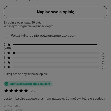
Napisz swoją opinię
Za opinię otrzymasz
50 pkt.
w naszym programie lojalnościowym.
Pokaż tylko opinie potwierdzone zakupem
5
240
4
7
3
0
2
0
1
0
Kliknij ocenę aby filtrować opinie
Opinia potwierdzona zakupem
5/5
Jestem bardzo zadowolona mam nadzieję, że mężowi też się spodoba
2026-02-05
Iwona, Tychy