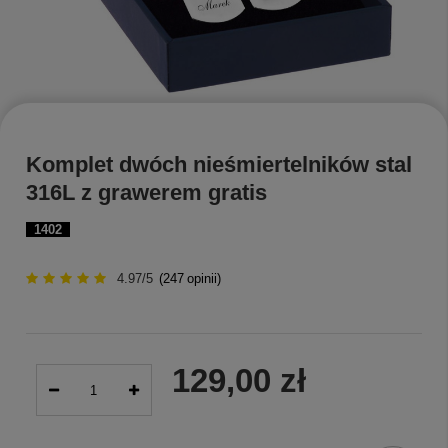
Komplet dwóch nieśmiertelników stal
316L z grawerem gratis
1402
4.97/5
(
247
opinii)
129,00 zł