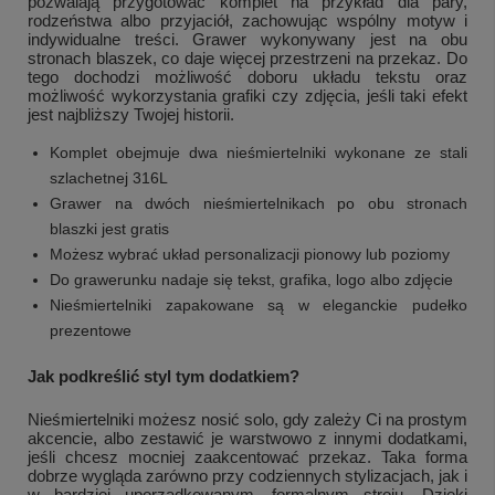
pozwalają przygotować komplet na przykład dla pary,
rodzeństwa albo przyjaciół, zachowując wspólny motyw i
indywidualne treści. Grawer wykonywany jest na obu
stronach blaszek, co daje więcej przestrzeni na przekaz. Do
tego dochodzi możliwość doboru układu tekstu oraz
możliwość wykorzystania grafiki czy zdjęcia, jeśli taki efekt
jest najbliższy Twojej historii.
Komplet obejmuje dwa nieśmiertelniki wykonane ze stali
szlachetnej 316L
Grawer na dwóch nieśmiertelnikach po obu stronach
blaszki jest gratis
Możesz wybrać układ personalizacji pionowy lub poziomy
Do grawerunku nadaje się tekst, grafika, logo albo zdjęcie
Nieśmiertelniki zapakowane są w eleganckie pudełko
prezentowe
Jak podkreślić styl tym dodatkiem?
Nieśmiertelniki możesz nosić solo, gdy zależy Ci na prostym
akcencie, albo zestawić je warstwowo z innymi dodatkami,
jeśli chcesz mocniej zaakcentować przekaz. Taka forma
dobrze wygląda zarówno przy codziennych stylizacjach, jak i
w bardziej uporządkowanym, formalnym stroju. Dzięki