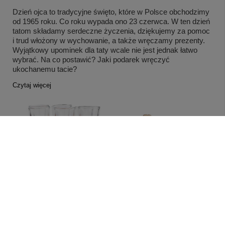
Dzień ojca to tradycyjne święto, które w Polsce obchodzimy
od 1965 roku. Co roku wypada ono 23 czerwca. W ten dzień
tatom składamy serdeczne życzenia, dziękujemy za pomoc
i trud włożony w wychowanie, a także wręczamy prezenty.
Wyjątkowy upominek dla taty wcale nie jest jednak łatwo
wybrać. Na co postawić? Jaki podarek wręczyć
ukochanemu tacie?
Czytaj więcej