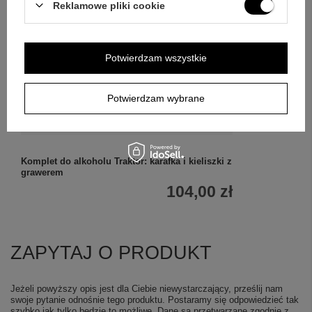
Reklamowe pliki cookie
Potwierdzam wszystkie
Potwierdzam wybrane
Komplet do alkoholu Traktor: karafka i kieliszki z
grawerem
104,00 zł
ZAPYTAJ O PRODUKT
Jeżeli powyższy opis jest dla Ciebie niewystarczający, prześlij nam
swoje pytanie odnośnie tego produktu. Postaramy się odpowiedzieć tak
szybko jak tylko będzie to możliwe.
Dane są przetwarzane zgodnie z