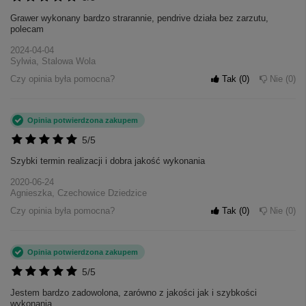
Grawer wykonany bardzo strarannie, pendrive działa bez zarzutu,
polecam
2024-04-04
Sylwia, Stalowa Wola
Czy opinia była pomocna?
Tak
0
Nie
0
Opinia potwierdzona zakupem
5/5
Szybki termin realizacji i dobra jakość wykonania
2020-06-24
Agnieszka, Czechowice Dziedzice
Czy opinia była pomocna?
Tak
0
Nie
0
+
4
Opinia potwierdzona zakupem
Zobacz więcej
5/5
Jestem bardzo zadowolona, zarówno z jakości jak i szybkości
wykonania