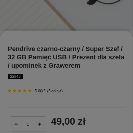
Pendrive czarno-czarny / Super Szef /
32 GB Pamięć USB / Prezent dla szefa
/ upominek z Grawerem
22843
5.00/5
(
3
opinie)
49,00 zł