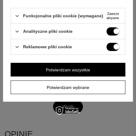
ZAPYTAJ O PRODUKT
Zawsze
Funkcjonalne pliki cookie (wymagane)
Jeżeli powyższy opis jest dla Ciebie niewystarczający, prześlij nam
aktywne
swoje pytanie odnośnie tego produktu. Postaramy się odpowiedzieć tak
szybko jak tylko będzie to możliwe.
Dane są przetwarzane zgodnie z
Analityczne pliki cookie
polityką prywatności
. Przesyłając je, akceptujesz jej postanowienia.
Reklamowe pliki cookie
E-mail
Pytanie
Potwierdzam wszystkie
Potwierdzam wybrane
Wyślij
OPINIE