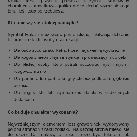
Krótka treść graweru pozwala utrzymać stonowany
charakter, a dodatkowa grafika może dodać wyrazistszego
tonu, jeśli tego potrzebujesz.
Kto ucieszy się z takiej pamiątki?
Symbol Raka i możliwość personalizacji ułatwiają dobranie
tej bransoletki do osoby oraz okazji.
Dla osób spod znaku Raka, które mają wielką wyobraźnię
Dla kogoś z nieomylnym instynktem prowadzącym do celu
Dla bliskiej osoby, która potrafi wyczuwać myśli innych i
reagować na nie
Dla partnera lub partnerki, gdy chcesz podkreślić głębokie
uczucia
Dla kogoś, kto lubi symboliczne detale w codziennych
dodatkach
Co buduje charakter wykonania?
Najważniejszym elementem jest grawerunek wykonywany
po obu stronach znaku zodiaku. Na każdej stronie mieści się
do około 10 znaków, a treść może być tekstem lub