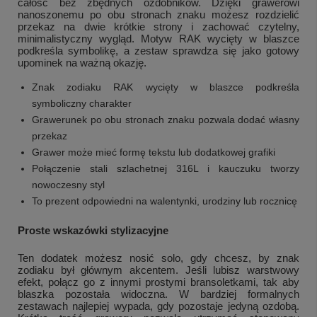
całość bez zbędnych ozdobników. Dzięki grawerowi
nanoszonemu po obu stronach znaku możesz rozdzielić
przekaz na dwie krótkie strony i zachować czytelny,
minimalistyczny wygląd. Motyw RAK wycięty w blaszce
podkreśla symbolikę, a zestaw sprawdza się jako gotowy
upominek na ważną okazję.
Znak zodiaku RAK wycięty w blaszce podkreśla
symboliczny charakter
Grawerunek po obu stronach znaku pozwala dodać własny
przekaz
Grawer może mieć formę tekstu lub dodatkowej grafiki
Połączenie stali szlachetnej 316L i kauczuku tworzy
nowoczesny styl
To prezent odpowiedni na walentynki, urodziny lub rocznicę
Proste wskazówki stylizacyjne
Ten dodatek możesz nosić solo, gdy chcesz, by znak
zodiaku był głównym akcentem. Jeśli lubisz warstwowy
efekt, połącz go z innymi prostymi bransoletkami, tak aby
blaszka pozostała widoczna. W bardziej formalnych
zestawach najlepiej wypada, gdy pozostaje jedyną ozdobą.