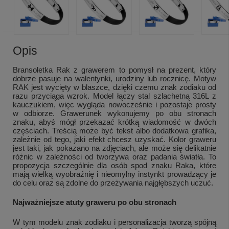
Opis
Bransoletka Rak z grawerem to pomysł na prezent, który
dobrze pasuje na walentynki, urodziny lub rocznicę. Motyw
RAK jest wycięty w blaszce, dzięki czemu znak zodiaku od
razu przyciąga wzrok. Model łączy stal szlachetną 316L z
kauczukiem, więc wygląda nowocześnie i pozostaje prosty
w odbiorze. Grawerunek wykonujemy po obu stronach
znaku, abyś mógł przekazać krótką wiadomość w dwóch
częściach. Treścią może być tekst albo dodatkowa grafika,
zależnie od tego, jaki efekt chcesz uzyskać. Kolor graweru
jest taki, jak pokazano na zdjęciach, ale może się delikatnie
różnic w zależności od tworzywa oraz padania światła. To
propozycja szczególnie dla osób spod znaku Raka, które
mają wielką wyobraźnię i nieomylny instynkt prowadzący je
do celu oraz są zdolne do przeżywania najgłębszych uczuć.
Najważniejsze atuty graweru po obu stronach
W tym modelu znak zodiaku i personalizacja tworzą spójną