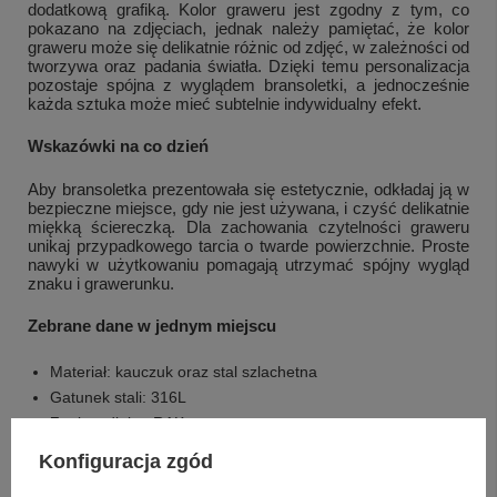
dodatkową grafiką. Kolor graweru jest zgodny z tym, co
pokazano na zdjęciach, jednak należy pamiętać, że kolor
graweru może się delikatnie różnic od zdjęć, w zależności od
tworzywa oraz padania światła. Dzięki temu personalizacja
pozostaje spójna z wyglądem bransoletki, a jednocześnie
każda sztuka może mieć subtelnie indywidualny efekt.
Wskazówki na co dzień
Aby bransoletka prezentowała się estetycznie, odkładaj ją w
bezpieczne miejsce, gdy nie jest używana, i czyść delikatnie
miękką ściereczką. Dla zachowania czytelności graweru
unikaj przypadkowego tarcia o twarde powierzchnie. Proste
nawyki w użytkowaniu pomagają utrzymać spójny wygląd
znaku i grawerunku.
Zebrane dane w jednym miejscu
Materiał: kauczuk oraz stal szlachetna
Gatunek stali: 316L
Znak zodiaku: RAK
Kolor blaszki: srebrny
Konfiguracja zgód
Obwód po zapięciu od środka: ok. 19 cm