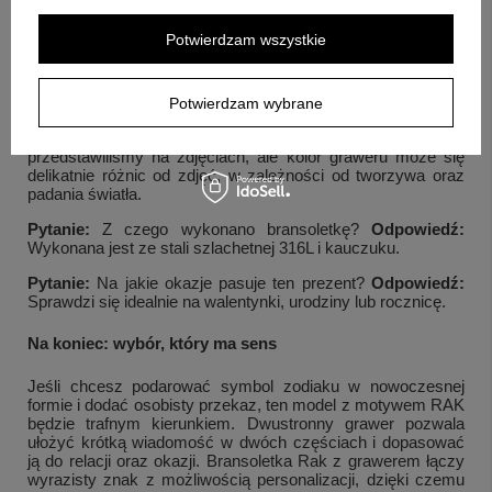
Odpowiedź:
Grawer wykonujemy po obu stronach znaku
zodiaku, a treścią może być tekst lub dodatkowa grafika.
Potwierdzam wszystkie
Pytanie:
Jak dużo znaków mieści się na każdej stronie?
Odpowiedź:
Do około 10 znaków po każdej stronie.
Potwierdzam wybrane
Pytanie:
Czy kolor graweru zawsze wygląda identycznie jak
na zdjęciach?
Odpowiedź:
Jest w kolorze, który
przedstawiliśmy na zdjęciach, ale kolor graweru może się
delikatnie różnic od zdjęć, w zależności od tworzywa oraz
padania światła.
Pytanie:
Z czego wykonano bransoletkę?
Odpowiedź:
Wykonana jest ze stali szlachetnej 316L i kauczuku.
Pytanie:
Na jakie okazje pasuje ten prezent?
Odpowiedź:
Sprawdzi się idealnie na walentynki, urodziny lub rocznicę.
Na koniec: wybór, który ma sens
Jeśli chcesz podarować symbol zodiaku w nowoczesnej
formie i dodać osobisty przekaz, ten model z motywem RAK
będzie trafnym kierunkiem. Dwustronny grawer pozwala
ułożyć krótką wiadomość w dwóch częściach i dopasować
ją do relacji oraz okazji. Bransoletka Rak z grawerem łączy
wyrazisty znak z możliwością personalizacji, dzięki czemu