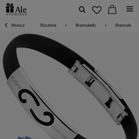
Wstecz
Biżuteria
Bransoletki
Bransoletki z