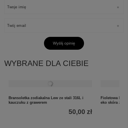
Twoje imię
Twój email
Wyślij opinię
WYBRANE DLA CIEBIE
Bransoletka zodiakalna Lew ze stali 316L i
Fioletowa brans
kauczuku z grawerem
eko skóra z gr
50,00 zł