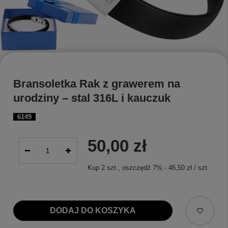
Bransoletka Rak z grawerem na
urodziny – stal 316L i kauczuk
6149
50,00 zł
Kup
2
szt.
, oszczędź
7
%
-
46,50 zł
/
szt.
DODAJ DO KOSZYKA