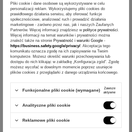
Szerokość (w najszerszym miejscu): ok. 9 mm
Pliki cookie i dane osobowe są wykorzystywane w celu
Grawerunek (miejsce): po obu stronach znaku zodiaku
personalizacji reklam. Wykorzystujemy pliki cookies do
Grawerunek (limit): do około 10 znaków po każdej stronie
prawidłowego działania serwisu, aby oferować funkcje
społecznościowe, analizować ruch i prowadzić działania
Grawerunek (treść): może być tekst lub dodatkowa grafika
marketingowe - zarówno przez nas, jak i naszych Zaufanych
Kolor graweru: w kolorze, który przedstawiliśmy na
Partnerów. Więcej informacji znajdziesz w
polityce prywatności
.
zdjęciach
Więcej informacji na temat warunków i prywatności można
znaleźć także na stronie
Prywatność i warunki Google
-
Zmienność koloru graweru: kolor graweru może się
https://business.safety.google/privacy/
. Akceptacja tego
delikatnie różnic od zdjęć, w zależności od tworzywa oraz
komunikatu oznacza zgodę na ich zapisywanie na Twoim
padania światła
komputerze. Możesz określić warunki przechowywania lub
dostępu do nich klikając w zakładkę „Konfiguracja zgód”. Zgodę
W cenie są ujęte następujące elementy
możesz wycofać w dowolnym momencie poprzez usunięcie
plików cookies z przeglądarki z danego urządzenia końcowego.
Bransoletka Rak
Grawer na blaszce (po obu stronach znaku zodiaku, do
Zawsze
Funkcjonalne pliki cookie (wymagane)
około 10 znaków po każdej stronie, może być tekst lub
aktywne
+
3
dodatkowa grafika)
Analityczne pliki cookie
Opakowanie prezentowe w losowo wybranym kolorze
Zobacz więcej
Pytania przed zakupem o grawer po obu stronach
Reklamowe pliki cookie
Pytanie:
Jak zamówić treść graweru na tym modelu?