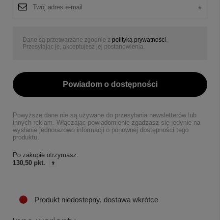
Dane są przetwarzane zgodnie z
polityką prywatności
.
Przesyłając je, akceptujesz jej postanowienia.
Powiadom o dostępności
Powyższe dane nie są używane do przesyłania newsletterów lub
innych reklam. Włączając powiadomienie zgadzasz się jedynie na
wysłanie jednorazowo informacji o ponownej dostępności tego
produktu.
Po zakupie otrzymasz:
130,50 pkt.
Produkt niedostepny, dostawa wkrótce