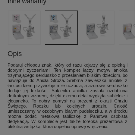
Inne warianty
Opis
Podaruj chłopcu znak, który od razu kojarzy się z opieką i
dobrymi życzeniami. Ten komplet łączy motyw aniołka
trzymającego serduszko z przesłaniem bliskim dzieciom, bo
nawiązuje do Anioła Stróża. Srebrna zawieszka aniołek z
łańcuszkiem przywołuje miłe uczucia, a ażurowe serduszko
dodaje jej lekkości. Sukienka aniołka została ozdobiona
delikatnym wzorem, dzięki czemu detal wygląda subtelnie i
elegancko. To dobry pomysł na prezent z okazji Chrztu
Świętego, Roczku lub kolejnych urodzin. Całość
umieszczamy w ozdobnym białym pudełeczku, a w środku
można dodać metalową tabliczkę z Państwa osobistą
dedykacją. W komplecie jest także torebka prezentowa z
błękitną wstążką, która dopełnia oprawę wręczenia.