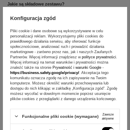
Jakie są składowe zestawu?
Srebrna zawieszka z aniołkiem.
Konfiguracja zgód
Srebrny łańcuszek.
Ozdobne białe pudełeczko.
Pliki cookie i dane osobowe są wykorzystywane w celu
Metalowa tabliczka z Państwa osobistą dedykacją np.
personalizacji reklam. Wykorzystujemy pliki cookies do
prawidłowego działania serwisu, aby oferować funkcje
życzeniami, grafiką itp.
społecznościowe, analizować ruch i prowadzić działania
Torebka prezentowa z błękitną wstążką.
marketingowe - zarówno przez nas, jak i naszych Zaufanych
Partnerów. Więcej informacji znajdziesz w
polityce prywatności
.
Masz pytania? Sprawdź odpowiedzi
Więcej informacji na temat warunków i prywatności można
znaleźć także na stronie
Prywatność i warunki Google
-
Pytanie:
Jak wygląda motyw zawieszki?
Odpowiedź:
https://business.safety.google/privacy/
. Akceptacja tego
Zawieszka przedstawia aniołka trzymającego serduszko, z
komunikatu oznacza zgodę na ich zapisywanie na Twoim
delikatnie ozdobioną sukienką i ażurowym serduszkiem.
komputerze. Możesz określić warunki przechowywania lub
dostępu do nich klikając w zakładkę „Konfiguracja zgód”. Zgodę
Pytanie:
Jak dodać osobistą dedykację do kompletu?
możesz wycofać w dowolnym momencie poprzez usunięcie
Odpowiedź:
W pudełeczku można umieścić metalową
plików cookies z przeglądarki z danego urządzenia końcowego.
tabliczkę z Państwa osobistą dedykacją, a treść ustalają
Państwo.
Zawsze
Pytanie:
Jakie treści mogą znaleźć się na tabliczce?
Funkcjonalne pliki cookie (wymagane)
aktywne
Odpowiedź:
Mogą to być życzenia, grafika lub zdjęcie, a
także można skorzystać z gotowych propozycji.