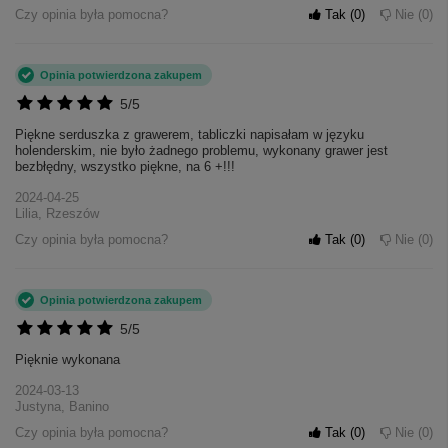
Czy opinia była pomocna?
Tak
0
Nie
0
Opinia potwierdzona zakupem
5/5
Piękne serduszka z grawerem, tabliczki napisałam w języku
holenderskim, nie było żadnego problemu, wykonany grawer jest
bezbłędny, wszystko piękne, na 6 +!!!
2024-04-25
Lilia, Rzeszów
Czy opinia była pomocna?
Tak
0
Nie
0
Opinia potwierdzona zakupem
5/5
Pięknie wykonana
2024-03-13
Justyna, Banino
Czy opinia była pomocna?
Tak
0
Nie
0