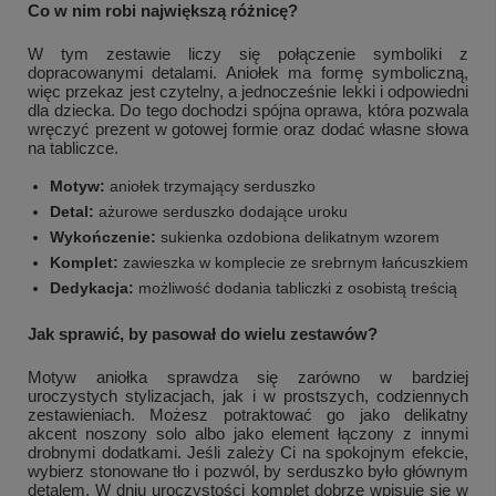
Co w nim robi największą różnicę?
W tym zestawie liczy się połączenie symboliki z
dopracowanymi detalami. Aniołek ma formę symboliczną,
więc przekaz jest czytelny, a jednocześnie lekki i odpowiedni
dla dziecka. Do tego dochodzi spójna oprawa, która pozwala
wręczyć prezent w gotowej formie oraz dodać własne słowa
na tabliczce.
Motyw:
aniołek trzymający serduszko
Detal:
ażurowe serduszko dodające uroku
Wykończenie:
sukienka ozdobiona delikatnym wzorem
Komplet:
zawieszka w komplecie ze srebrnym łańcuszkiem
Dedykacja:
możliwość dodania tabliczki z osobistą treścią
Jak sprawić, by pasował do wielu zestawów?
Motyw aniołka sprawdza się zarówno w bardziej
uroczystych stylizacjach, jak i w prostszych, codziennych
zestawieniach. Możesz potraktować go jako delikatny
akcent noszony solo albo jako element łączony z innymi
drobnymi dodatkami. Jeśli zależy Ci na spokojnym efekcie,
wybierz stonowane tło i pozwól, by serduszko było głównym
detalem. W dniu uroczystości komplet dobrze wpisuje się w