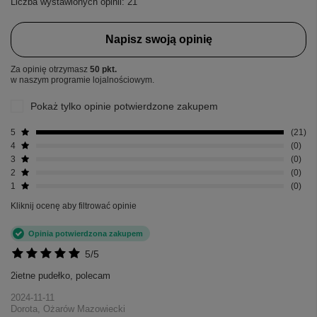
Liczba wystawionych opinii: 21
Napisz swoją opinię
Za opinię otrzymasz
50 pkt.
w naszym programie lojalnościowym.
Pokaż tylko opinie potwierdzone zakupem
5
21
4
0
3
0
2
0
1
0
Kliknij ocenę aby filtrować opinie
Opinia potwierdzona zakupem
5/5
2ietne pudełko, polecam
2024-11-11
Dorota, Ożarów Mazowiecki