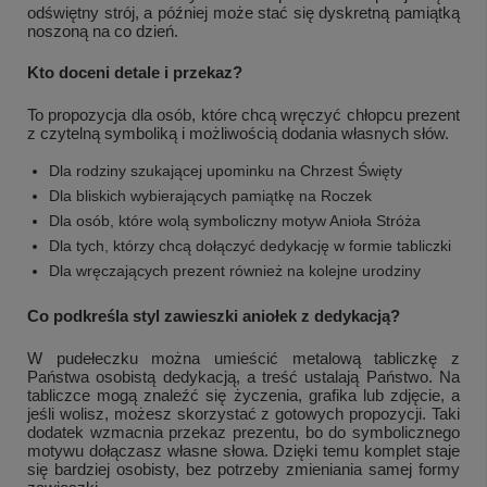
odświętny strój, a później może stać się dyskretną pamiątką
noszoną na co dzień.
Kto doceni detale i przekaz?
To propozycja dla osób, które chcą wręczyć chłopcu prezent
z czytelną symboliką i możliwością dodania własnych słów.
Dla rodziny szukającej upominku na Chrzest Święty
Dla bliskich wybierających pamiątkę na Roczek
Dla osób, które wolą symboliczny motyw Anioła Stróża
Dla tych, którzy chcą dołączyć dedykację w formie tabliczki
Dla wręczających prezent również na kolejne urodziny
Co podkreśla styl zawieszki aniołek z dedykacją?
W pudełeczku można umieścić metalową tabliczkę z
Państwa osobistą dedykacją, a treść ustalają Państwo. Na
tabliczce mogą znaleźć się życzenia, grafika lub zdjęcie, a
jeśli wolisz, możesz skorzystać z gotowych propozycji. Taki
dodatek wzmacnia przekaz prezentu, bo do symbolicznego
motywu dołączasz własne słowa. Dzięki temu komplet staje
się bardziej osobisty, bez potrzeby zmieniania samej formy