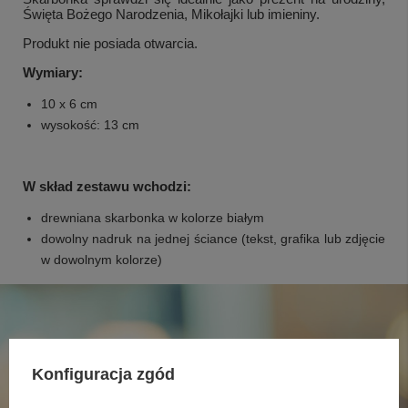
Święta Bożego Narodzenia, Mikołajki lub imieniny.
Produkt nie posiada otwarcia.
Wymiary:
10 x 6 cm
wysokość: 13 cm
W skład zestawu wchodzi:
drewniana skarbonka w kolorze białym
dowolny nadruk na jednej ściance (tekst, grafika lub zdjęcie
w dowolnym kolorze)
Konfiguracja zgód