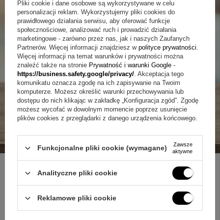
Pliki cookie i dane osobowe są wykorzystywane w celu
personalizacji reklam. Wykorzystujemy pliki cookies do
prawidłowego działania serwisu, aby oferować funkcje
społecznościowe, analizować ruch i prowadzić działania
marketingowe - zarówno przez nas, jak i naszych Zaufanych
Partnerów. Więcej informacji znajdziesz w
polityce prywatności
.
Więcej informacji na temat warunków i prywatności można
znaleźć także na stronie
Prywatność i warunki Google
-
https://business.safety.google/privacy/
. Akceptacja tego
komunikatu oznacza zgodę na ich zapisywanie na Twoim
komputerze. Możesz określić warunki przechowywania lub
dostępu do nich klikając w zakładkę „Konfiguracja zgód”. Zgodę
możesz wycofać w dowolnym momencie poprzez usunięcie
plików cookies z przeglądarki z danego urządzenia końcowego.
Zawsze
Funkcjonalne pliki cookie (wymagane)
aktywne
Analityczne pliki cookie
ZAPYTAJ O PRODUKT
Reklamowe pliki cookie
Jeżeli powyższy opis jest dla Ciebie niewystarczający, prześlij nam