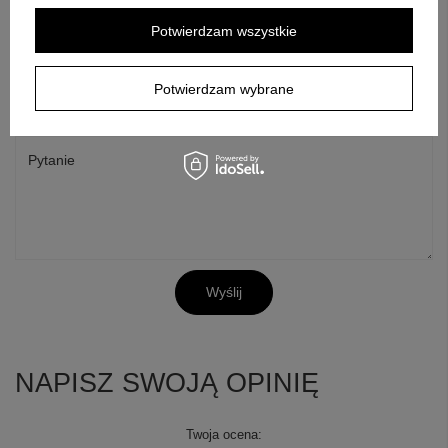
swoje pytanie odnośnie tego produktu. Postaramy się odpowiedzieć tak
Potwierdzam wszystkie
szybko jak tylko będzie to możliwe.
Dane są przetwarzane zgodnie z
polityką prywatności
. Przesyłając je, akceptujesz jej postanowienia.
Potwierdzam wybrane
E-mail
Pytanie
Wyślij
NAPISZ SWOJĄ OPINIĘ
Twoja ocena: