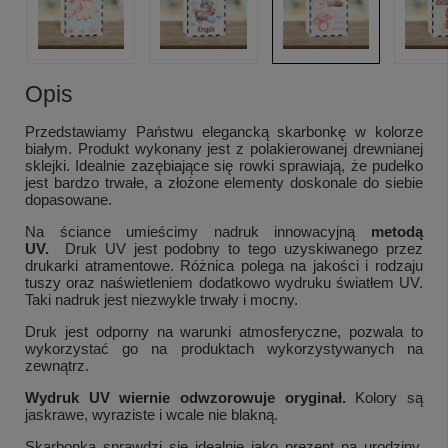
Opis
Przedstawiamy Państwu elegancką skarbonkę w kolorze
białym. Produkt wykonany jest z polakierowanej drewnianej
sklejki.
Idealnie zazębiające się rowki sprawiają, że pudełko
jest bardzo trwałe, a złożone elementy doskonale do siebie
dopasowane.
Na ściance umieścimy nadruk innowacyjną
metodą
UV.
Druk UV jest podobny to tego uzyskiwanego przez
drukarki atramentowe. Różnica polega na jakości i rodzaju
tuszy oraz naświetleniem dodatkowo wydruku światłem UV.
Taki nadruk jest niezwykle trwały i mocny.
Druk jest odporny na warunki atmosferyczne, pozwala to
wykorzystać go na produktach wykorzystywanych na
zewnątrz.
Wydruk UV wiernie odwzorowuje oryginał.
Kolory są
jaskrawe, wyraziste i wcale nie blakną.
Skarbonka sprawdzi się idealnie jako prezent na urodziny,