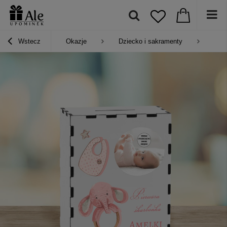
Wstecz
Okazje
Dziecko i sakramenty
Prez