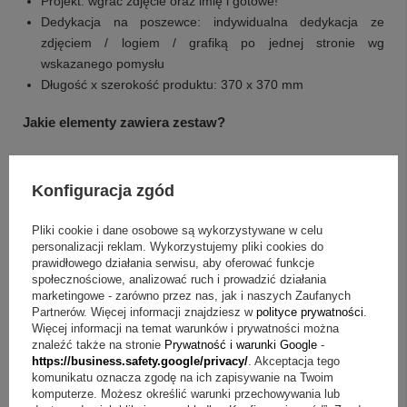
Projekt: wgrać zdjęcie oraz imię i gotowe!
Dedykacja na poszewce: indywidualna dedykacja ze
zdjęciem / logiem / grafiką po jednej stronie wg
wskazanego pomysłu
Długość x szerokość produktu: 370 x 370 mm
Jakie elementy zawiera zestaw?
poduszka
poszewka
Konfiguracja zgód
nadruk na poszewce
Pliki cookie i dane osobowe są wykorzystywane w celu
FAQ – szybkie odpowiedzi: prezent na Dzień Dziadka
personalizacji reklam. Wykorzystujemy pliki cookies do
prawidłowego działania serwisu, aby oferować funkcje
Pytanie:
Jak przygotować projekt do nadruku?
Odpowiedź:
społecznościowe, analizować ruch i prowadzić działania
Skorzystaj z przygotowanego projektu i wgraj zdjęcie oraz
marketingowe - zarówno przez nas, jak i naszych Zaufanych
imię.
Partnerów. Więcej informacji znajdziesz w
polityce prywatności
.
Więcej informacji na temat warunków i prywatności można
Pytanie:
Jak dodać dedykację do poszewki?
Odpowiedź:
znaleźć także na stronie
Prywatność i warunki Google
-
Na poszewce umieścimy wybraną przez Ciebie
https://business.safety.google/privacy/
. Akceptacja tego
indywidualną dedykację według wskazanego pomysłu.
komunikatu oznacza zgodę na ich zapisywanie na Twoim
Pytanie:
Czy na projekcie może pojawić się logo lub grafika?
komputerze. Możesz określić warunki przechowywania lub