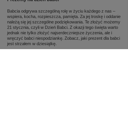
Babcia odgrywa szczególną rolę w życiu każdego z nas –
wspiera, kocha, rozpieszcza, pamięta. Za jej troskę i oddanie
należą się jej szczególne podziękowania. Te złożyć możemy
21 stycznia, czyli w Dzień Babci. Z okazji tego święta warto
jednak nie tylko złożyć najserdeczniejsze życzenia, ale i
wręczyć babci niespodziankę. Zobacz, jaki prezent dla babci
jest strzałem w dziesiątkę.
Czytaj więcej
MOJE KONTO
INFORMACJE
POMOC
Nasze sklepy