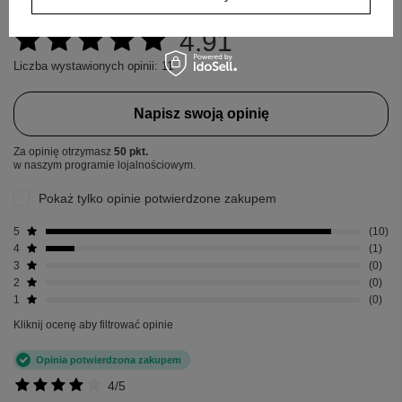
4.91
Liczba wystawionych opinii: 11
Napisz swoją opinię
Za opinię otrzymasz
50 pkt.
w naszym programie lojalnościowym.
Pokaż tylko opinie potwierdzone zakupem
5
10
4
1
3
0
2
0
1
0
Kliknij ocenę aby filtrować opinie
Opinia potwierdzona zakupem
4/5