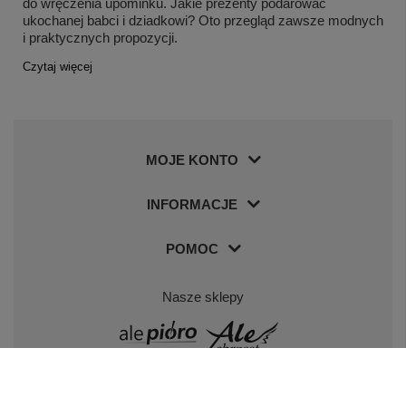
do wręczenia upominku. Jakie prezenty podarować
ukochanej babci i dziadkowi? Oto przegląd zawsze modnych
i praktycznych propozycji.
Czytaj więcej
MOJE KONTO
INFORMACJE
POMOC
Nasze sklepy
Odwiedź nas