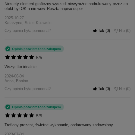
Niestety element graficzny wyszedl niewyraźne nadrukowany przez co
efekt był OK a nie wow. Reszta napisu super.
2025-10-27
Katarzyna, Solec Kujawski
Czy opinia była pomocna?
Tak
0
Nie
0
Opinia potwierdzona zakupem
5/5
Wszystko idealnie
2024-06-04
Anna, Banino
Czy opinia była pomocna?
Tak
0
Nie
0
Opinia potwierdzona zakupem
5/5
Trafiony prezent, świetne wykonanie, obdarowany zadowolony.
2023-07-04