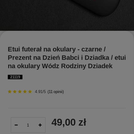
Etui futerał na okulary - czarne /
Prezent na Dzień Babci i Dziadka / etui
na okulary Wódz Rodziny Dziadek
21119
4.91/5
(
11
opinii)
49,00 zł