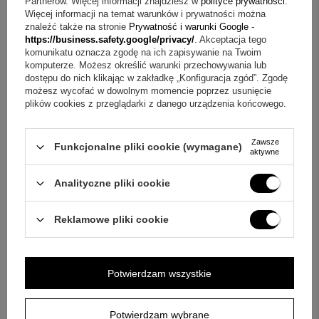
Partnerów. Więcej informacji znajdziesz w
polityce prywatności
.
Więcej informacji na temat warunków i prywatności można
znaleźć także na stronie
Prywatność i warunki Google
-
Jeżeli powyższy opis jest dla Ciebie niewystarczający, prześlij nam
https://business.safety.google/privacy/
. Akceptacja tego
swoje pytanie odnośnie tego produktu. Postaramy się odpowiedzieć tak
komunikatu oznacza zgodę na ich zapisywanie na Twoim
szybko jak tylko będzie to możliwe.
Dane są przetwarzane zgodnie z
komputerze. Możesz określić warunki przechowywania lub
polityką prywatności
. Przesyłając je, akceptujesz jej postanowienia.
dostępu do nich klikając w zakładkę „Konfiguracja zgód”. Zgodę
możesz wycofać w dowolnym momencie poprzez usunięcie
E-mail
plików cookies z przeglądarki z danego urządzenia końcowego.
Zawsze
Pytanie
Funkcjonalne pliki cookie (wymagane)
aktywne
Analityczne pliki cookie
Reklamowe pliki cookie
Wyślij
Potwierdzam wszystkie
OPINIE
Potwierdzam wybrane