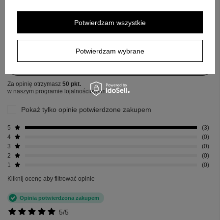
5.00
Potwierdzam wszystkie
Liczba wystawionych opinii: 3
Potwierdzam wybrane
Napisz swoją opinię
Za opinię otrzymasz
50 pkt.
w naszym programie lojalnościowym.
Pokaż tylko opinie potwierdzone zakupem
5
3
4
0
3
0
2
0
1
0
Kliknij ocenę aby filtrować opinie
Opinia potwierdzona zakupem
5/5