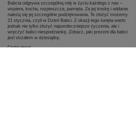
Babcia odgrywa szczególną rolę w życiu każdego z nas –
wspiera, kocha, rozpieszcza, pamięta. Za jej troskę i oddanie
należą się jej szczególne podziękowania. Te złożyć możemy
21 stycznia, czyli w Dzień Babci. Z okazji tego święta warto
jednak nie tylko złożyć najserdeczniejsze życzenia, ale i
wręczyć babci niespodziankę. Zobacz, jaki prezent dla babci
jest strzałem w dziesiątkę.
Czytaj więcej
MOJE KONTO
INFORMACJE
POMOC
Nasze sklepy