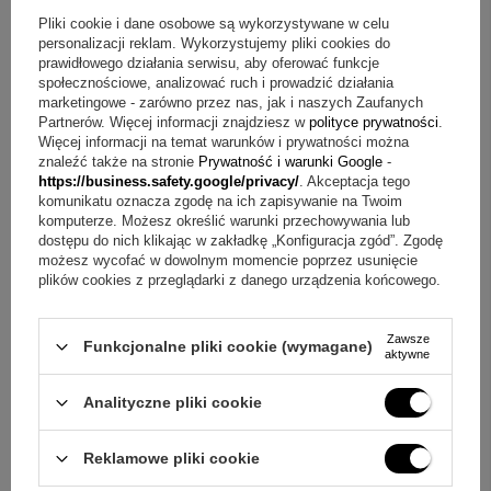
Pliki cookie i dane osobowe są wykorzystywane w celu
personalizacji reklam. Wykorzystujemy pliki cookies do
Jeżeli powyższy opis jest dla Ciebie niewystarczający, prześlij nam
prawidłowego działania serwisu, aby oferować funkcje
swoje pytanie odnośnie tego produktu. Postaramy się odpowiedzieć tak
społecznościowe, analizować ruch i prowadzić działania
szybko jak tylko będzie to możliwe.
Dane są przetwarzane zgodnie z
marketingowe - zarówno przez nas, jak i naszych Zaufanych
polityką prywatności
. Przesyłając je, akceptujesz jej postanowienia.
Partnerów. Więcej informacji znajdziesz w
polityce prywatności
.
Więcej informacji na temat warunków i prywatności można
E-mail
znaleźć także na stronie
Prywatność i warunki Google
-
https://business.safety.google/privacy/
. Akceptacja tego
komunikatu oznacza zgodę na ich zapisywanie na Twoim
komputerze. Możesz określić warunki przechowywania lub
Pytanie
dostępu do nich klikając w zakładkę „Konfiguracja zgód”. Zgodę
możesz wycofać w dowolnym momencie poprzez usunięcie
plików cookies z przeglądarki z danego urządzenia końcowego.
Zawsze
Funkcjonalne pliki cookie (wymagane)
aktywne
Wyślij
Analityczne pliki cookie
Reklamowe pliki cookie
OPINIE