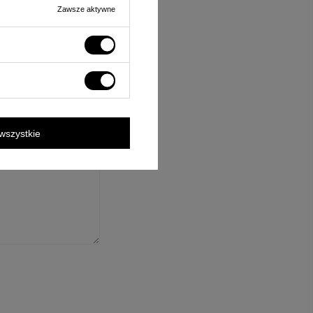
Zawsze aktywne
ośnie tego produktu.
rzane zgodnie z
wszystkie