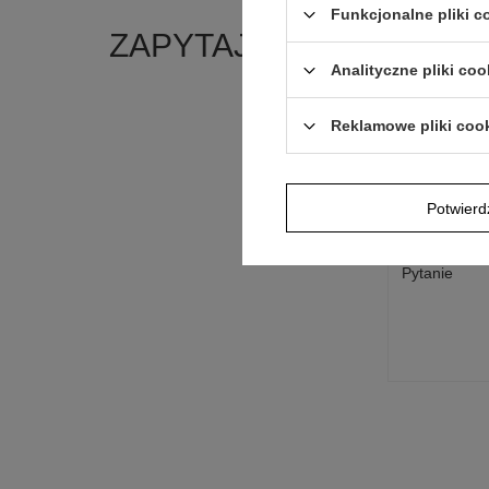
Funkcjonalne pliki 
ZAPYTAJ O PRODUKT
Analityczne pliki coo
Jeżeli powyższ
Postaramy się 
Reklamowe pliki coo
polityką prywa
E-mail
Potwier
Pytanie