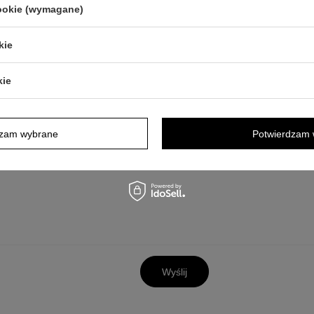
cookie (wymagane)
kie
y opis jest dla Ciebie niewystarczający, prześlij nam swoje pytanie odn
odpowiedzieć tak szybko jak tylko będzie to możliwe.
Dane są przetwa
kie
tności
. Przesyłając je, akceptujesz jej postanowienia.
dzam wybrane
Potwierdzam 
Wyślij