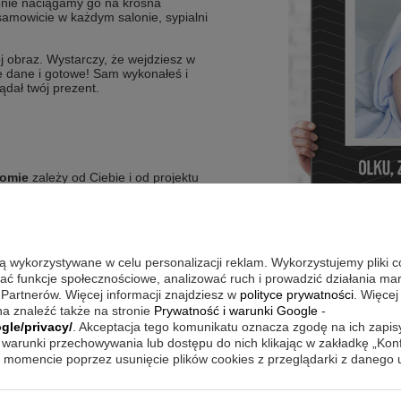
ępnie naciągamy go na krosna
esamowicie w każdym salonie, sypialni
j obraz. Wystarczy, że wejdziesz w
ne dane i gotowe! Sam wykonałeś i
ądał twój prezent.
iomie
zależy od Ciebie i od projektu
tylko zdjęcie:
umieszczane jest ono od
więc prosimy to wziąć pod uwagę
nież o przesyłanie zdjęć wysokiej
są wykorzystywane w celu personalizacji reklam. Wykorzystujemy pliki 
wać funkcje społecznościowe, analizować ruch i prowadzić działania m
az na inne okazje, zapraszamy do
 Partnerów. Więcej informacji znajdziesz w
polityce prywatności
. Więcej
a znaleźć także na stronie
Prywatność i warunki Google
-
gle/privacy/
. Akceptacja tego komunikatu oznacza zgodę na ich zapi
warunki przechowywania lub dostępu do nich klikając w zakładkę „Kon
momencie poprzez usunięcie plików cookies z przeglądarki z danego