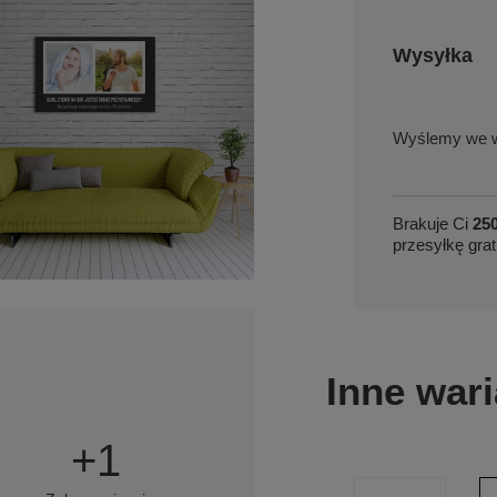
Wysyłka
we w
Brakuje Ci
250
przesyłkę grat
Inne wari
+
1