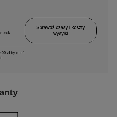
Sprawdź czasy i koszty
torek
wysyłki
,00 zł
by mieć
is
anty