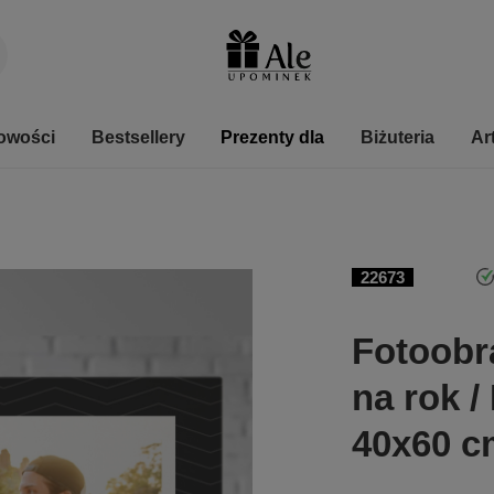
owości
Bestsellery
Prezenty dla
Biżuteria
Ar
22673
Fotoobra
na rok /
40x60 c