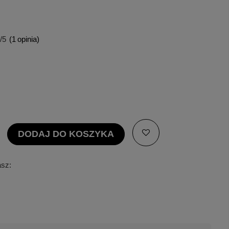
/5
(
1
opinia)
DODAJ DO KOSZYKA
asz: