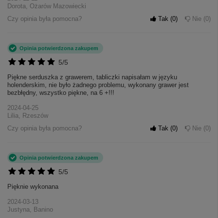
Dorota, Ożarów Mazowiecki
Czy opinia była pomocna?
Tak
0
Nie
0
Opinia potwierdzona zakupem
5/5
Piękne serduszka z grawerem, tabliczki napisałam w języku
holenderskim, nie było żadnego problemu, wykonany grawer jest
bezbłędny, wszystko piękne, na 6 +!!!
2024-04-25
Lilia, Rzeszów
Czy opinia była pomocna?
Tak
0
Nie
0
Opinia potwierdzona zakupem
5/5
Pięknie wykonana
2024-03-13
Justyna, Banino