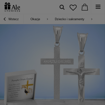
Wstecz
Okazje
Dziecko i sakramenty
Pre