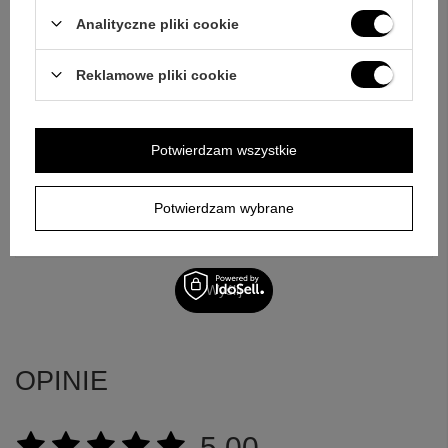
swoje pytanie odnośnie tego produktu. Postaramy się odpowiedzieć tak
Analityczne pliki cookie
szybko jak tylko będzie to możliwe.
Dane są przetwarzane zgodnie z
polityką prywatności
. Przesyłając je, akceptujesz jej postanowienia.
Reklamowe pliki cookie
E-mail
Potwierdzam wszystkie
Pytanie
Potwierdzam wybrane
Wyślij
OPINIE
5.00