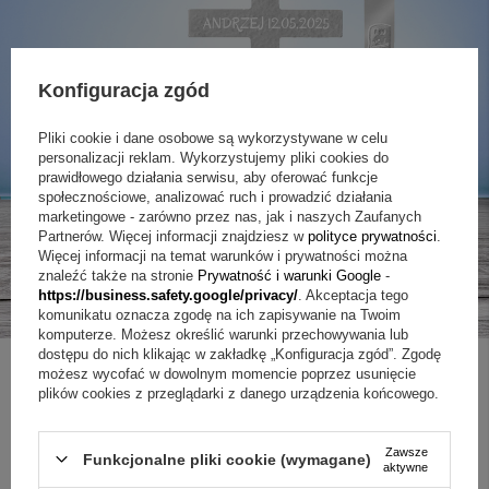
Konfiguracja zgód
Pliki cookie i dane osobowe są wykorzystywane w celu
personalizacji reklam. Wykorzystujemy pliki cookies do
prawidłowego działania serwisu, aby oferować funkcje
społecznościowe, analizować ruch i prowadzić działania
marketingowe - zarówno przez nas, jak i naszych Zaufanych
Partnerów. Więcej informacji znajdziesz w
polityce prywatności
.
Więcej informacji na temat warunków i prywatności można
znaleźć także na stronie
Prywatność i warunki Google
-
https://business.safety.google/privacy/
. Akceptacja tego
komunikatu oznacza zgodę na ich zapisywanie na Twoim
komputerze. Możesz określić warunki przechowywania lub
dostępu do nich klikając w zakładkę „Konfiguracja zgód”. Zgodę
możesz wycofać w dowolnym momencie poprzez usunięcie
plików cookies z przeglądarki z danego urządzenia końcowego.
ZAPYTAJ O PRODUKT
Zawsze
Funkcjonalne pliki cookie (wymagane)
aktywne
Jeżeli powyższy opis jest dla Ciebie niewystarczający, prześlij nam