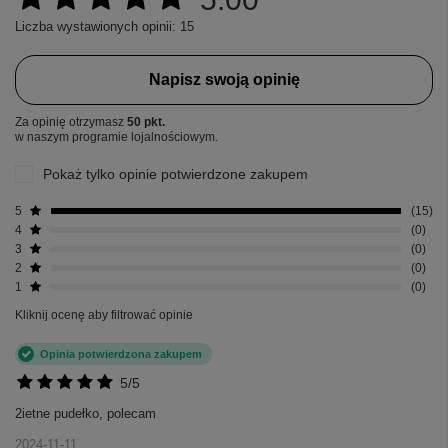
Liczba wystawionych opinii: 15
Napisz swoją opinię
Za opinię otrzymasz
50 pkt.
w naszym programie lojalnościowym.
Pokaż tylko opinie potwierdzone zakupem
5
15
4
0
3
0
2
0
1
0
Kliknij ocenę aby filtrować opinie
+
3
Opinia potwierdzona zakupem
Zobacz więcej
5/5
2ietne pudełko, polecam
2024-11-11