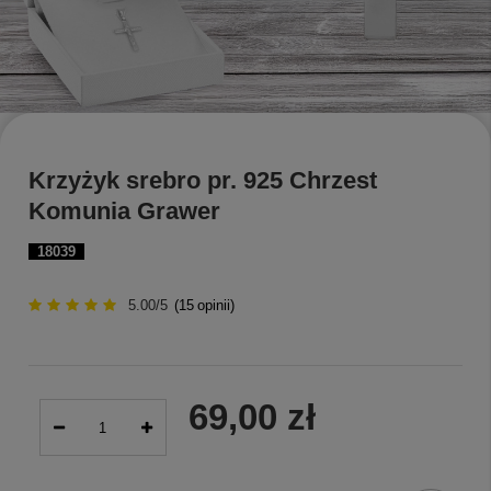
Krzyżyk srebro pr. 925 Chrzest
Komunia Grawer
18039
5.00/5
(
15
opinii)
69,00 zł