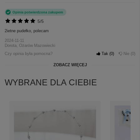
Opinia potwierdzona zakupem
5/5
2ietne pudełko, polecam
2024-11-11
Dorota, Ożarów Mazowiecki
Czy opinia była pomocna?
Tak
0
Nie
0
ZOBACZ WIĘCEJ
WYBRANE DLA CIEBIE