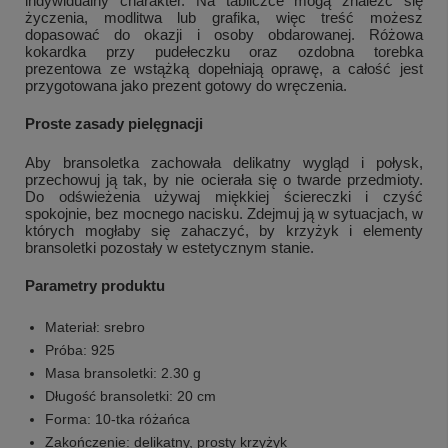
indywidualny charakter. Na tabliczce mogą znaleźć się
życzenia, modlitwa lub grafika, więc treść możesz
dopasować do okazji i osoby obdarowanej. Różowa
kokardka przy pudełeczku oraz ozdobna torebka
prezentowa ze wstążką dopełniają oprawę, a całość jest
przygotowana jako prezent gotowy do wręczenia.
Proste zasady pielęgnacji
Aby bransoletka zachowała delikatny wygląd i połysk,
przechowuj ją tak, by nie ocierała się o twarde przedmioty.
Do odświeżenia używaj miękkiej ściereczki i czyść
spokojnie, bez mocnego nacisku. Zdejmuj ją w sytuacjach, w
których mogłaby się zahaczyć, by krzyżyk i elementy
bransoletki pozostały w estetycznym stanie.
Parametry produktu
Materiał: srebro
Próba: 925
Masa bransoletki: 2.30 g
Długość bransoletki: 20 cm
Forma: 10-tka różańca
Zakończenie: delikatny, prosty krzyżyk