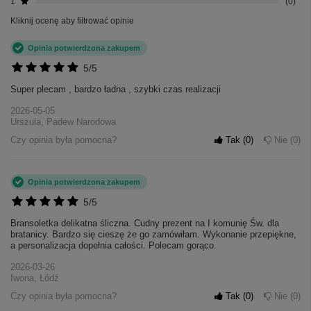
1
0
Kliknij ocenę aby filtrować opinie
Opinia potwierdzona zakupem
5/5
Super plecam , bardzo ładna , szybki czas realizacji
2026-05-05
Urszula, Padew Narodowa
Czy opinia była pomocna?
Tak
0
Nie
0
Opinia potwierdzona zakupem
5/5
Bransoletka delikatna śliczna. Cudny prezent na I komunię Św. dla
bratanicy. Bardzo się cieszę że go zamówiłam. Wykonanie przepiękne,
a personalizacja dopełnia całości. Polecam gorąco.
2026-03-26
Iwona, Łódź
Czy opinia była pomocna?
Tak
0
Nie
0