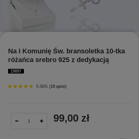
Na I Komunię Św. bransoletka 10-tka
różańca srebro 925 z dedykacją
19897
5.00/5
(
18
opinii)
99,00 zł