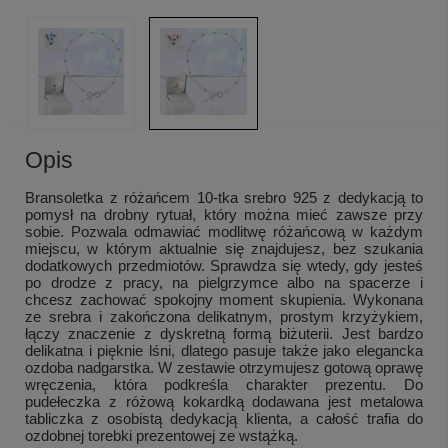
Opis
Bransoletka z różańcem 10-tka srebro 925 z dedykacją to
pomysł na drobny rytuał, który można mieć zawsze przy
sobie. Pozwala odmawiać modlitwę różańcową w każdym
miejscu, w którym aktualnie się znajdujesz, bez szukania
dodatkowych przedmiotów. Sprawdza się wtedy, gdy jesteś
po drodze z pracy, na pielgrzymce albo na spacerze i
chcesz zachować spokojny moment skupienia. Wykonana
ze srebra i zakończona delikatnym, prostym krzyżykiem,
łączy znaczenie z dyskretną formą biżuterii. Jest bardzo
delikatna i pięknie lśni, dlatego pasuje także jako elegancka
ozdoba nadgarstka. W zestawie otrzymujesz gotową oprawę
wręczenia, która podkreśla charakter prezentu. Do
pudełeczka z różową kokardką dodawana jest metalowa
tabliczka z osobistą dedykacją klienta, a całość trafia do
ozdobnej torebki prezentowej ze wstążką.