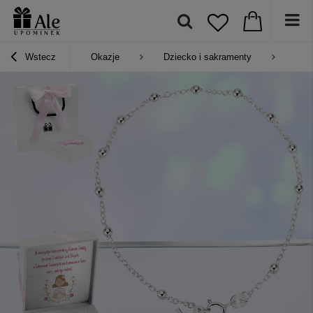
Wstecz
Okazje
Dziecko i sakramenty
Pre