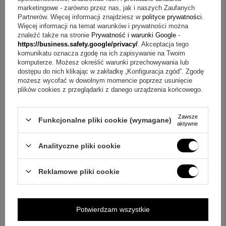
marketingowe - zarówno przez nas, jak i naszych Zaufanych
Pytanie:
Czy to dobry prezent na Chrzest Św., I Komunię
Partnerów. Więcej informacji znajdziesz w
polityce prywatności
.
Św. i Bierzmowanie?
Odpowiedź:
Tak, bransoletka została
Więcej informacji na temat warunków i prywatności można
opisana jako wspaniały prezent dla dziecka na te
znaleźć także na stronie
Prywatność i warunki Google
-
uroczystości.
https://business.safety.google/privacy/
. Akceptacja tego
Pytanie:
Czy bransoletka pasuje także dorosłej kobiecie?
komunikatu oznacza zgodę na ich zapisywanie na Twoim
Odpowiedź:
Można ją podarować także kobiecie, ponieważ
komputerze. Możesz określić warunki przechowywania lub
jej styl jest uniwersalny, a długość obejmie również dorosły
dostępu do nich klikając w zakładkę „Konfiguracja zgód”. Zgodę
nadgarstek.
możesz wycofać w dowolnym momencie poprzez usunięcie
plików cookies z przeglądarki z danego urządzenia końcowego.
Pytanie:
Co otrzymuję w cenie?
Odpowiedź:
W zestawie
są bransoletka, pudełeczko z różową kokardką, metalowa
tabliczka z dedykacją oraz torebka prezentowa ze wstążką.
Zawsze
Funkcjonalne pliki cookie (wymagane)
aktywne
Podsumowanie
Analityczne pliki cookie
To propozycja, która łączy delikatną biżuterię z praktycznym
zastosowaniem i religijną symboliką. Bransoletka jako 10-tka
różańca pozwala zachować modlitwę blisko siebie w
Reklamowe pliki cookie
różnych sytuacjach dnia, a prosty krzyżyk podkreśla
charakter dodatku. Srebro próby 925 i opisany połysk
sprawiają, że prezent wygląda elegancko, a oprawa z
pudełeczkiem z różową kokardką i dedykacją pomaga
nadać mu osobisty ton. Jeśli szukasz upominku na ważną
Potwierdzam wszystkie
uroczystość lub chcesz przekazać bliskiej osobie osobiste