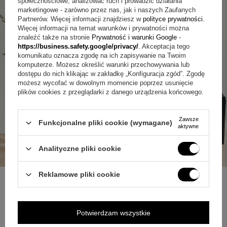
społecznościowe, analizować ruch i prowadzić działania
marketingowe - zarówno przez nas, jak i naszych Zaufanych
Partnerów. Więcej informacji znajdziesz w
polityce prywatności
.
Więcej informacji na temat warunków i prywatności można
znaleźć także na stronie
Prywatność i warunki Google
-
https://business.safety.google/privacy/
. Akceptacja tego
komunikatu oznacza zgodę na ich zapisywanie na Twoim
komputerze. Możesz określić warunki przechowywania lub
dostępu do nich klikając w zakładkę „Konfiguracja zgód”. Zgodę
możesz wycofać w dowolnym momencie poprzez usunięcie
plików cookies z przeglądarki z danego urządzenia końcowego.
Zawsze
Funkcjonalne pliki cookie (wymagane)
aktywne
+
1
Analityczne pliki cookie
Zobacz więcej
Reklamowe pliki cookie
ZAPYTAJ O PRODUKT
Potwierdzam wszystkie