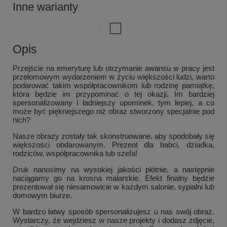
Inne warianty
Opis
Przejście na emeryturę lub otrzymanie awansu w pracy jest
przełomowym wydarzeniem w życiu większości ludzi, warto
podarować takim współpracownikom lub rodzinę pamiątkę,
która będzie im przypominać o tej okazji. Im bardziej
spersonalizowany i ładniejszy upominek, tym lepiej, a co
może być piękniejszego niż obraz stworzony specjalnie pod
nich?
Nasze obrazy zostały tak skonstruowane, aby spodobały się
większości obdarowanym. Prezent dla babci, dziadka,
rodziców, współpracownika lub szefa!
Druk nanosimy na wysokiej jakości płótnie, a następnie
naciągamy go na krosna malarskie. Efekt finalny będzie
prezentował się niesamowicie w każdym salonie, sypialni lub
domowym biurze.
W bardzo łatwy sposób spersonalizujesz u nas swój obraz.
Wystarczy, że wejdziesz w nasze projekty i dodasz zdjęcie,