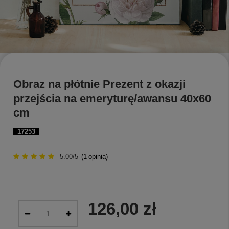
Obraz na płótnie Prezent z okazji
przejścia na emeryturę/awansu 40x60
cm
17253
5.00/5
(
1
opinia)
126,00 zł