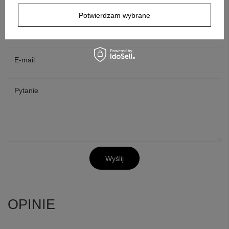
Jeżeli powyższy opis jest dla Ciebie niewystarczający, prześlij nam
Potwierdzam wybrane
swoje pytanie odnośnie tego produktu. Postaramy się odpowiedzieć tak
szybko jak tylko będzie to możliwe.
Dane są przetwarzane zgodnie z
polityką prywatności
. Przesyłając je, akceptujesz jej postanowienia.
E-mail
Pytanie
Wyślij
OPINIE