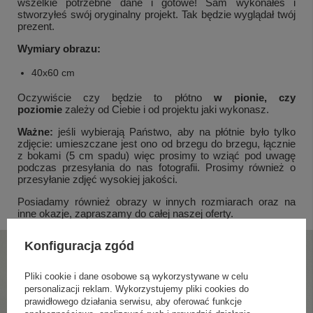
wszelkie potrzebne dane i gotowe! Sam wykonałeś i
stworzyłeś swój oryginalny projekt. Tak będzie wyglądał twój
prezent.
Wymiary obrazu:
40x60 cm
Oczywiście czy będzie to płótno
w pionie, czy
poziomie
zależy od Ciebie i od projektu jaki wykonasz.
Ważne:
jeśli wybierają Państwo, aby na płótnie było tylko
zdjęcie:
umieszczane jest ono od brzegu do brzegu, łącznie
z bokami (5 cm spadu) więc prosimy to wziąć pod uwagę
podczas przesyłania do nas fotografii. Prosimy również o
przesyłanie zdjęć wysokiej jakości.
Posiadamy również obrazy w innych rozmiarach oraz na
inne okazje, zapraszamy do całej naszej oferty.
Konfiguracja zgód
Pliki cookie i dane osobowe są wykorzystywane w celu
personalizacji reklam. Wykorzystujemy pliki cookies do
prawidłowego działania serwisu, aby oferować funkcje