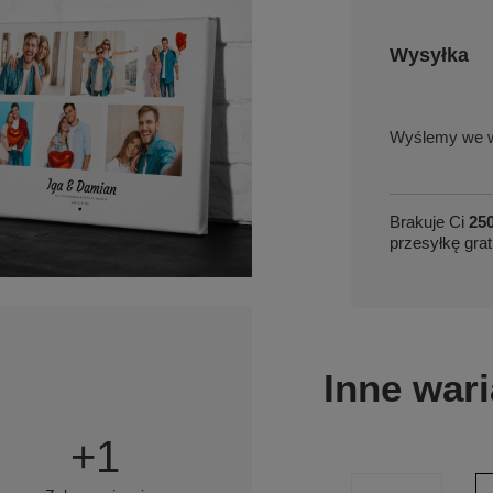
Wysyłka
we w
Brakuje Ci
250
przesyłkę grat
Inne wari
+
1