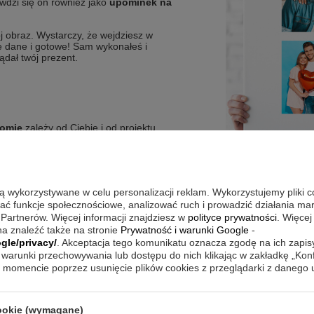
awdzi się on również jako
upominek na
j obraz. Wystarczy, że wejdziesz w
ne dane i gotowe! Sam wykonałeś i
ądał twój prezent.
iomie
zależy od Ciebie i od projektu
tylko zdjęcie:
umieszczane jest ono od
więc prosimy to wziąć pod uwagę
nież o przesyłanie zdjęć wysokiej
są wykorzystywane w celu personalizacji reklam. Wykorzystujemy pliki 
wać funkcje społecznościowe, analizować ruch i prowadzić działania m
az na inne okazje, zapraszamy do
 Partnerów. Więcej informacji znajdziesz w
polityce prywatności
. Więcej
a znaleźć także na stronie
Prywatność i warunki Google
-
gle/privacy/
. Akceptacja tego komunikatu oznacza zgodę na ich zapi
REZENT
warunki przechowywania lub dostępu do nich klikając w zakładkę „Kon
momencie poprzez usunięcie plików cookies z przeglądarki z danego
cookie (wymagane)