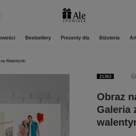
owości
Bestsellery
Prezenty dla
Biżuteria
Ar
 na Walentynki
21363
Obraz na
Galeria 
walenty