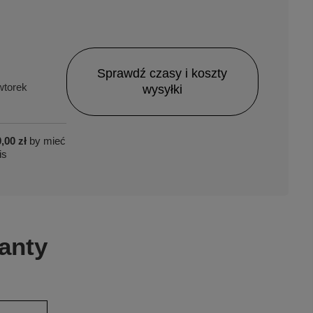
Sprawdź czasy i koszty
torek
wysyłki
,00 zł
by mieć
is
anty