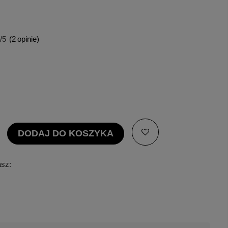
/5
(
2
opinie)
DODAJ DO KOSZYKA
asz: