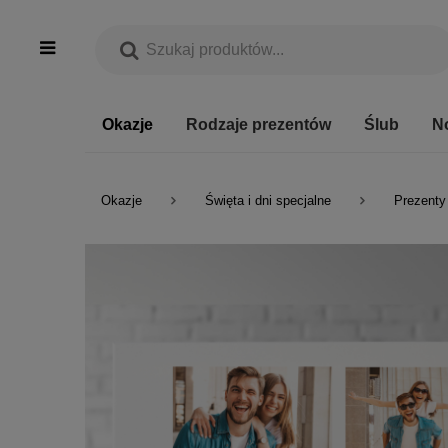
Okazje
Rodzaje prezentów
Ślub
N
Okazje
Święta i dni specjalne
Prezenty