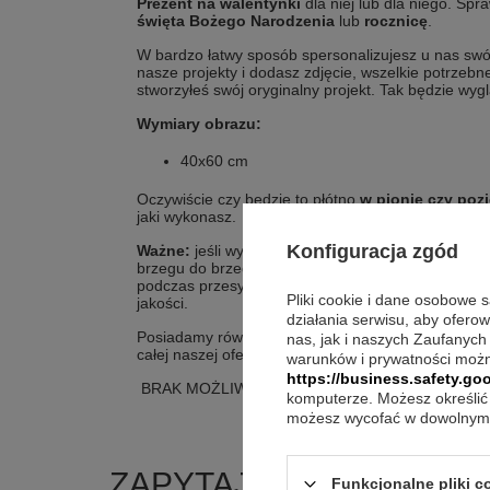
Prezent na walentynki
dla niej lub dla niego. Spr
święta Bożego Narodzenia
lub
rocznicę
.
W bardzo łatwy sposób spersonalizujesz u nas swó
nasze projekty i dodasz zdjęcie, wszelkie potrzeb
stworzyłeś swój oryginalny projekt. Tak będzie wygl
Wymiary obrazu:
40x60 cm
Oczywiście czy będzie to płótno
w pionie czy poz
jaki wykonasz.
Konfiguracja zgód
Ważne:
jeśli wybierają Państwo aby na płótnie było 
brzegu do brzegu, łącznie z bokami (5 cm spadu) 
podczas przesyłania do nas fotografii. Prosimy rów
Pliki cookie i dane osobowe 
jakości.
działania serwisu, aby ofero
Posiadamy również obrazy w innych rozmiarach or
nas, jak i naszych Zaufanych
całej naszej oferty.
warunków i prywatności możn
https://business.safety.goo
BRAK MOŻLIWOŚCI USŁUGI PAKOWANIA NA P
komputerze. Możesz określić 
możesz wycofać w dowolnym 
ZAPYTAJ O PRODUKT
Funkcjonalne pliki 