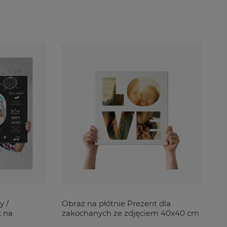
y /
Obraz na płótnie Prezent dla
Ob
t na
zakochanych ze zdjęciem 40x40 cm
Ga
wa