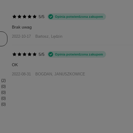
5/5
Opinia potwierdzona zakupem
Brak uwag
2022-10-17
Bartosz, Lędzin
5/5
Opinia potwierdzona zakupem
OK
2022-08-31
BOGDAN, JANUSZKOWICE
2
0
0
0
0