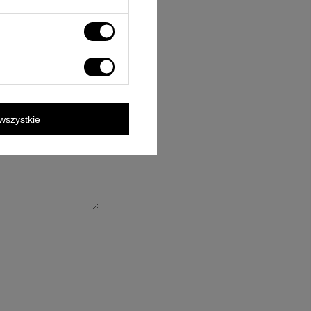
ośnie tego produktu.
rzane zgodnie z
wszystkie