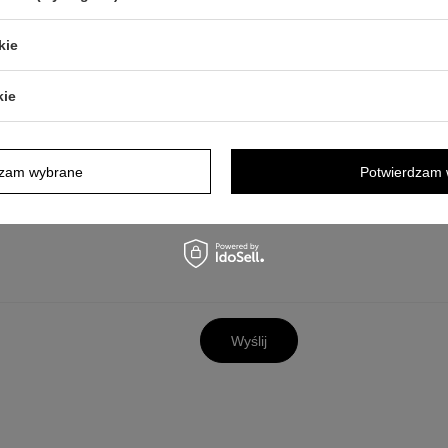
kie
y opis jest dla Ciebie niewystarczający, prześlij nam swoje pytanie odn
odpowiedzieć tak szybko jak tylko będzie to możliwe.
Dane są przetwa
tności
. Przesyłając je, akceptujesz jej postanowienia.
kie
dzam wybrane
Potwierdzam 
Wyślij