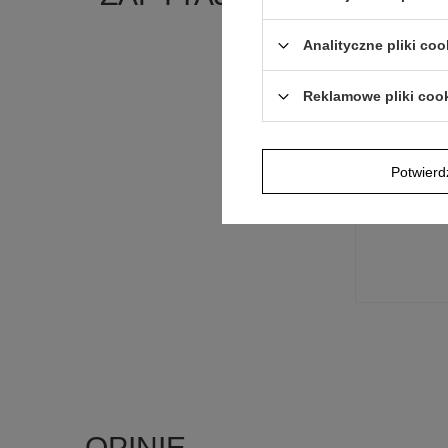
Analityczne pliki coo
Jeżeli powyższ
Postaramy się 
polityką prywa
Reklamowe pliki coo
E-mail
Potwier
Pytanie
OPINIE