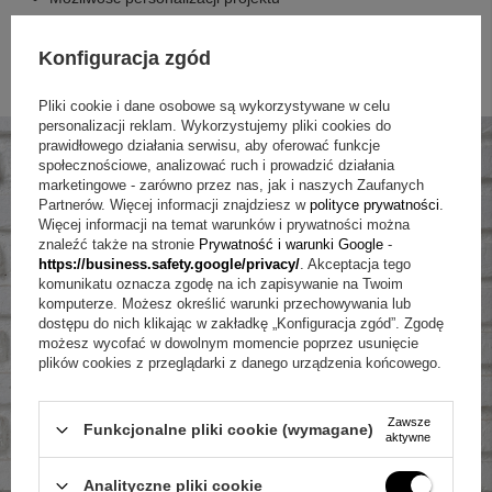
Brak usługi pakowania obrazu na prezent.
Konfiguracja zgód
Prosimy o dokładne sprawdzanie wprowadzanych danych, aby
uniknąć błędów w druku.
Pliki cookie i dane osobowe są wykorzystywane w celu
personalizacji reklam. Wykorzystujemy pliki cookies do
prawidłowego działania serwisu, aby oferować funkcje
społecznościowe, analizować ruch i prowadzić działania
marketingowe - zarówno przez nas, jak i naszych Zaufanych
Partnerów. Więcej informacji znajdziesz w
polityce prywatności
.
Więcej informacji na temat warunków i prywatności można
znaleźć także na stronie
Prywatność i warunki Google
-
https://business.safety.google/privacy/
. Akceptacja tego
komunikatu oznacza zgodę na ich zapisywanie na Twoim
komputerze. Możesz określić warunki przechowywania lub
dostępu do nich klikając w zakładkę „Konfiguracja zgód”. Zgodę
możesz wycofać w dowolnym momencie poprzez usunięcie
plików cookies z przeglądarki z danego urządzenia końcowego.
Zawsze
Funkcjonalne pliki cookie (wymagane)
aktywne
Analityczne pliki cookie