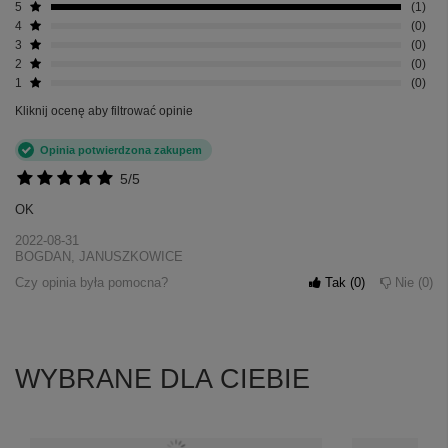
5
1
4
0
3
0
2
0
1
0
Kliknij ocenę aby filtrować opinie
Opinia potwierdzona zakupem
5/5
OK
2022-08-31
BOGDAN, JANUSZKOWICE
Czy opinia była pomocna?
Tak
0
Nie
0
WYBRANE DLA CIEBIE