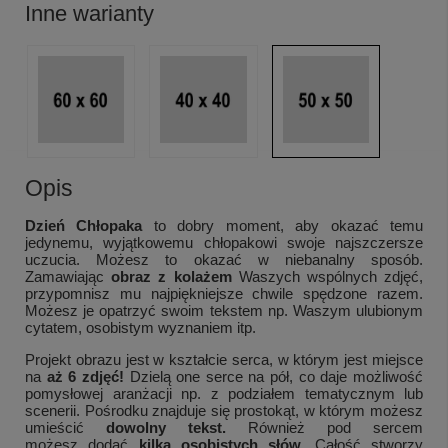
Inne warianty
Opis
Dzień Chłopaka
to dobry moment, aby okazać temu
jedynemu, wyjątkowemu chłopakowi swoje najszczersze
uczucia. Możesz to okazać w niebanalny sposób.
Zamawiając
obraz z kolażem
Waszych wspólnych zdjęć,
przypomnisz mu najpiękniejsze chwile spędzone razem.
Możesz je opatrzyć swoim tekstem np. Waszym ulubionym
cytatem, osobistym wyznaniem itp.
Projekt obrazu jest w kształcie serca, w którym jest miejsce
na
aż 6 zdjęć!
Dzielą one serce na pół, co daje możliwość
pomysłowej aranżacji np. z podziałem tematycznym lub
scenerii. Pośrodku znajduje się prostokąt, w którym możesz
umieścić
dowolny tekst.
Również pod sercem
możesz dodać
kilka osobistych słów.
Całość stworzy