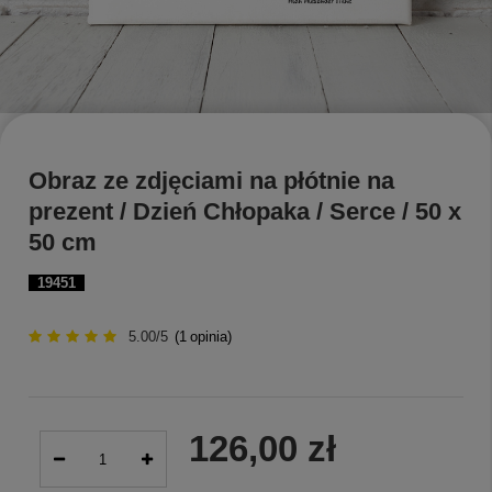
Obraz ze zdjęciami na płótnie na
prezent / Dzień Chłopaka / Serce / 50 x
50 cm
19451
5.00/5
(
1
opinia)
126,00 zł