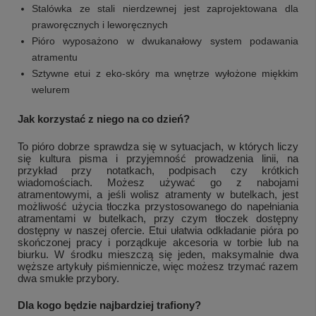
Stalówka ze stali nierdzewnej jest zaprojektowana dla
praworęcznych i leworęcznych
Pióro wyposażono w dwukanałowy system podawania
atramentu
Sztywne etui z eko-skóry ma wnętrze wyłożone miękkim
welurem
Jak korzystać z niego na co dzień?
To pióro dobrze sprawdza się w sytuacjach, w których liczy
się kultura pisma i przyjemność prowadzenia linii, na
przykład przy notatkach, podpisach czy krótkich
wiadomościach. Możesz używać go z nabojami
atramentowymi, a jeśli wolisz atramenty w butelkach, jest
możliwość użycia tłoczka przystosowanego do napełniania
atramentami w butelkach, przy czym tłoczek dostępny
dostępny w naszej ofercie. Etui ułatwia odkładanie pióra po
skończonej pracy i porządkuje akcesoria w torbie lub na
biurku. W środku mieszczą się jeden, maksymalnie dwa
węższe artykuły piśmiennicze, więc możesz trzymać razem
dwa smukłe przybory.
Dla kogo będzie najbardziej trafiony?