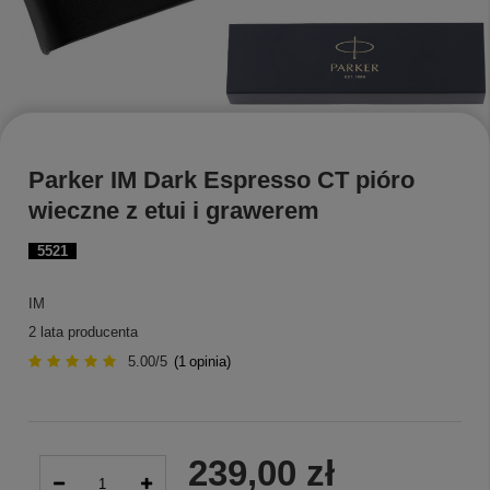
Parker IM Dark Espresso CT pióro
wieczne z etui i grawerem
5521
IM
2 lata producenta
5.00/5
(
1
opinia)
239,00 zł