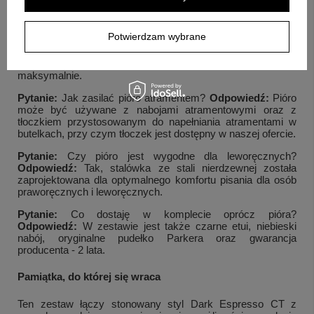
Pytanie:
Jak wykonywany jest grawer?
Odpowiedź:
Indywidualny grawer wykonywany jest trwałą metodą
laserową na piórze i na etui.
Potwierdzam wybrane
Pytanie:
Jakie są limity tekstu dla graweru?
Odpowiedź:
Na
korpusie jest około 30 znaków, a na etui 4 linie po 15 znaków
maksymalnie.
Pytanie:
Jak zasilać pióro atramentem?
Odpowiedź:
Pióro
może być używane z nabojami atramentowymi oraz z
tłoczkiem przystosowanym do napełniania atramentami w
butelkach, przy czym tłoczek jest dostępny w naszej ofercie.
Pytanie:
Czy pióro jest wygodne dla leworęcznych?
Odpowiedź:
Tak, stalówka ze stali nierdzewnej została
zaprojektowana dla optymalnego komfortu pisania dla osób
praworęcznych i leworęcznych.
Pytanie:
Co dostaję w komplecie oprócz pióra?
Odpowiedź:
W zestawie jest także czarne etui, niebieski
nabój, oryginalne pudełko Parkera oraz gwarancja
producenta - 2 lata.
+
5
Pamiątka, do której się wraca
Zobacz więcej
Ten zestaw łączy stonowany styl Dark Espresso CT z