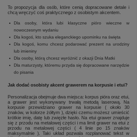
To propozycja dla osób, które cenią dopracowane detale i
chcą wręczyć coś praktycznego z osobistym akcentem.
Dla osoby, która lubi klasyczne pióro wieczne w
nowoczesnym wydaniu
Dla kogoś, kto szuka eleganckiego upominku na święta
Dla kogoś, komu chcesz podarować prezent na urodziny
lub imieniny
Dla osoby, którą chcesz wyróżnić z okazji Dnia Matki
Dla maturzysty, któremu przyda się dopracowane narzędzie
do pisania
Jak dodać osobisty akcent grawerem na korpusie i etui?
Personalizacja obejmuje dwa miejsca: korpus pióra oraz etui,
a grawer jest wykonywany trwałą metodą laserową. Na
korpusie przewidziano grawer na korpusie ( około 30
znaków, w kolorze żółtym ), dzięki czemu możesz umieścić
krótkie imię, datę lub zwięzłe hasło. Na etui grawer znajduje
się z przodu na metalowej części i ma limit grawer na etui z
przodu na metalowej części ( 4 linie po 15 znaków
maksymalnie ). Taki układ pozwala rozplanować tekst w