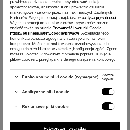
prawidłowego działania serwisu, aby oferować funkcje
Etui (wnętrze): miękkim welurem
społecznościowe, analizować ruch i prowadzić działania
Wymiary etui: 165 x 29 mm
marketingowe - zarówno przez nas, jak i naszych Zaufanych
Partnerów. Więcej informacji znajdziesz w
polityce prywatności
.
Szerokość wnętrza etui (bez ścianek): 23 mm
Więcej informacji na temat warunków i prywatności można
Grawer na korpusie: około 30 znaków, w kolorze żółtym
znaleźć także na stronie
Prywatność i warunki Google
-
Grawer na etui: z przodu na metalowej części ( 4 linie po 15
https://business.safety.google/privacy/
. Akceptacja tego
znaków maksymalnie )
komunikatu oznacza zgodę na ich zapisywanie na Twoim
komputerze. Możesz określić warunki przechowywania lub
dostępu do nich klikając w zakładkę „Konfiguracja zgód”. Zgodę
W skład zestawu wchodzi
możesz wycofać w dowolnym momencie poprzez usunięcie
plików cookies z przeglądarki z danego urządzenia końcowego.
IM Pióro Wieczne Dark Espresso CT
grawer na korpusie ( około 30 znaków, w kolorze żółtym )
Zawsze
niebieski nabój
Funkcjonalne pliki cookie (wymagane)
aktywne
eleganckie czarne etui
grawer na etui z przodu na metalowej części ( 4 linie po 15
Analityczne pliki cookie
znaków maksymalnie )
oryginalne pudełko Parkera
Reklamowe pliki cookie
gwarancja producenta - 2 lata
Najczęściej zadawane pytania o grawer na korpusie i etui
Potwierdzam wszystkie