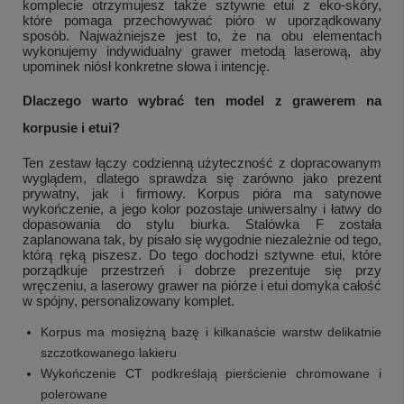
komplecie otrzymujesz także sztywne etui z eko-skóry,
które pomaga przechowywać pióro w uporządkowany
sposób. Najważniejsze jest to, że na obu elementach
wykonujemy indywidualny grawer metodą laserową, aby
upominek niósł konkretne słowa i intencję.
Dlaczego warto wybrać ten model z grawerem na
korpusie i etui?
Ten zestaw łączy codzienną użyteczność z dopracowanym
wyglądem, dlatego sprawdza się zarówno jako prezent
prywatny, jak i firmowy. Korpus pióra ma satynowe
wykończenie, a jego kolor pozostaje uniwersalny i łatwy do
dopasowania do stylu biurka. Stalówka F została
zaplanowana tak, by pisało się wygodnie niezależnie od tego,
którą ręką piszesz. Do tego dochodzi sztywne etui, które
porządkuje przestrzeń i dobrze prezentuje się przy
wręczeniu, a laserowy grawer na piórze i etui domyka całość
w spójny, personalizowany komplet.
Korpus ma mosiężną bazę i kilkanaście warstw delikatnie
szczotkowanego lakieru
Wykończenie CT podkreślają pierścienie chromowane i
polerowane