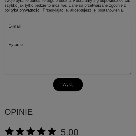
swoje pytanie odnośnie tego produktu. Postaramy się odpowiedzieć tak
szybko jak tylko będzie to możliwe.
Dane są przetwarzane zgodnie z
polityką prywatności
. Przesyłając je, akceptujesz jej postanowienia.
E-mail
Pytanie
Wyślij
OPINIE
5.00