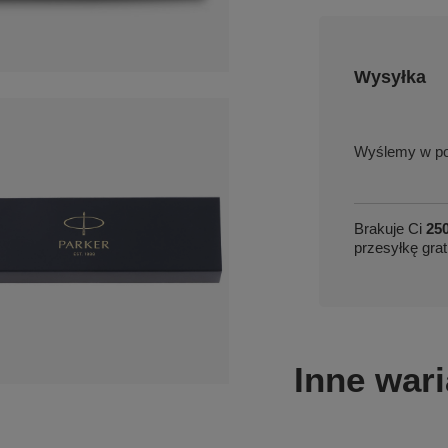
Wysyłka
w po
Brakuje Ci
250
przesyłkę grat
Inne wari