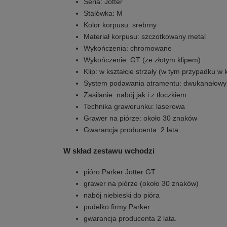
Seria: Jotter
Stalówka: M
Kolor korpusu: srebrny
Materiał korpusu: szczotkowany metal
Wykończenia: chromowane
Wykończenie: GT (ze złotym klipem)
Klip: w kształcie strzały (w tym przypadku w 
System podawania atramentu: dwukanałowy
Zasilanie: nabój jak i z tłoczkiem
Technika grawerunku: laserowa
Grawer na piórze: około 30 znaków
Gwarancja producenta: 2 lata
W skład zestawu wchodzi
pióro Parker Jotter GT
grawer na piórze (około 30 znaków)
nabój niebieski do pióra
pudełko firmy Parker
gwarancja producenta 2 lata.