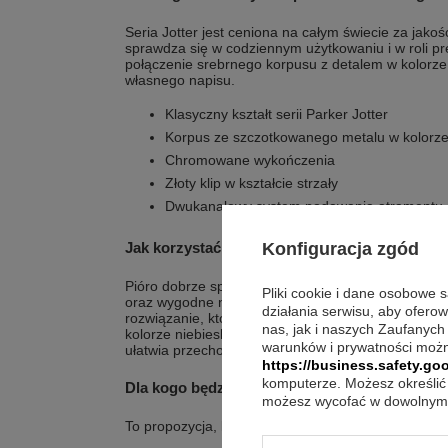
Seria Jotter jest ceniona na całym świecie za jakoś
sprawdza się w codziennym użytkowaniu i w roli pre
połączenie srebrnego korpusu z detalem w kolorze
własnego napisu.
Klasyczny kształt serii Parker Jotter
Korpus ze szczotkowanego metalu w kolorz
Chromowane wykończenia
Złoty klip w kształcie strzały
Dwukanałowy system podawania atramentu
Konfiguracja zgód
Jak korzystać z niego na co dzień?
Pióro dobrze sprawdza się w pracy, w domu i w podr
Pliki cookie i dane osobowe 
oraz wygodne notatki. Dzięki kompatybilności z na
działania serwisu, aby ofero
rozwiązanie, które najbardziej pasuje do Twojego s
nas, jak i naszych Zaufanych
kolorze niebieskim pozwala od razu zacząć korzysta
warunków i prywatności możn
ułatwia przechowywanie między użyciami.
https://business.safety.goo
komputerze. Możesz określić 
Dla kogo będzie najbardziej trafiony?
możesz wycofać w dowolnym 
To propozycja, która łączy praktyczne zastosowan