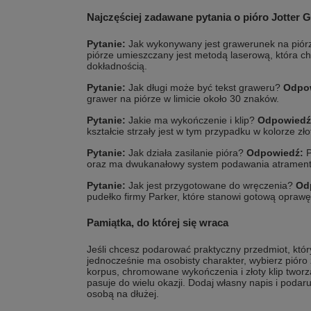
Najczęściej zadawane pytania o pióro Jotter 
Pytanie:
Jak wykonywany jest grawerunek na pió
piórze umieszczany jest metodą laserową, która cha
dokładnością.
Pytanie:
Jak długi może być tekst graweru?
Odpo
grawer na piórze w limicie około 30 znaków.
Pytanie:
Jakie ma wykończenie i klip?
Odpowiedź
kształcie strzały jest w tym przypadku w kolorze zł
Pytanie:
Jak działa zasilanie pióra?
Odpowiedź:
P
oraz ma dwukanałowy system podawania atrament
Pytanie:
Jak jest przygotowane do wręczenia?
Od
pudełko firmy Parker, które stanowi gotową opraw
Pamiątka, do której się wraca
Jeśli chcesz podarować praktyczny przedmiot, któr
jednocześnie ma osobisty charakter, wybierz piór
korpus, chromowane wykończenia i złoty klip tworzą 
pasuje do wielu okazji. Dodaj własny napis i podar
osobą na dłużej.