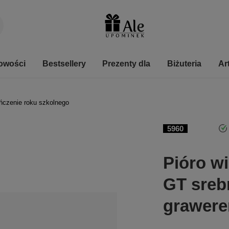
owości
Bestsellery
Prezenty dla
Biżuteria
Ar
ńczenie roku szkolnego
5960
Pióro wi
GT sreb
grawer