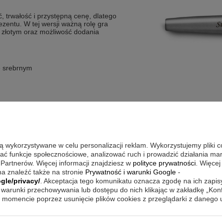
ć, trwałość i przystępną cenę, dlatego
zentu. W tej wersji ważną rolę gra
 złotym oraz możliwość dodania
e srebrnym
óży, gdy liczy się czytelny podpis
są wykorzystywane w celu personalizacji reklam. Wykorzystujemy pliki 
bojem jak i z tłoczkiem możesz wybrać
wać funkcje społecznościowe, analizować ruch i prowadzić działania m
tylu pisania. Dołączony nabój w
 Partnerów. Więcej informacji znajdziesz w
polityce prywatności
. Więcej
ć z pióra, a pudełko firmy Parker
a znaleźć także na stronie
Prywatność i warunki Google
-
gle/privacy/
. Akceptacja tego komunikatu oznacza zgodę na ich zapi
warunki przechowywania lub dostępu do nich klikając w zakładkę „Kon
momencie poprzez usunięcie plików cookies z przeglądarki z danego
ie z osobistym akcentem.