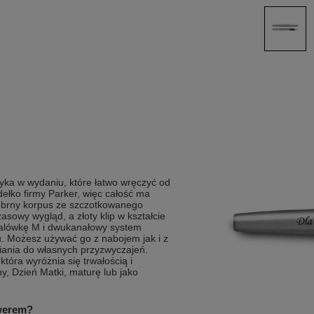
yka w wydaniu, które łatwo wręczyć od
ełko firmy Parker, więc całość ma
ebrny korpus ze szczotkowanego
owy wygląd, a złoty klip w kształcie
stalówkę M i dwukanałowy system
. Możesz używać go z nabojem jak i z
iania do własnych przyzwyczajeń.
tóra wyróżnia się trwałością i
ny, Dzień Matki, maturę lub jako
awerem?