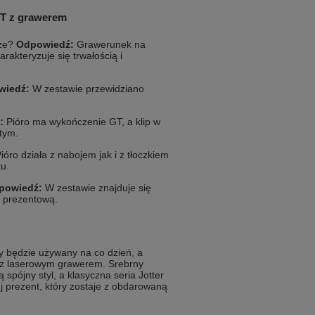
GT z grawerem
rze?
Odpowiedź:
Grawerunek na
rakteryzuje się trwałością i
wiedź:
W zestawie przewidziano
:
Pióro ma wykończenie GT, a klip w
otym.
ióro działa z nabojem jak i z tłoczkiem
u.
powiedź:
W zestawie znajduje się
ę prezentową.
y będzie używany na co dzień, a
o z laserowym grawerem. Srebrny
spójny styl, a klasyczna seria Jotter
uj prezent, który zostaje z obdarowaną