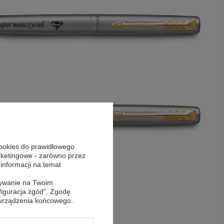
cookies do prawidłowego
arketingowe - zarówno przez
 informacji na temat
sywanie na Twoim
figuracja zgód”. Zgodę
 urządzenia końcowego.