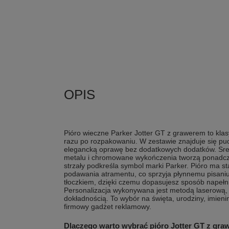
Pióro wieczne Parker Jotter GT z grawerem to klas
razu po rozpakowaniu. W zestawie znajduje się pud
elegancką oprawę bez dodatkowych dodatków. Sr
metalu i chromowane wykończenia tworzą ponadczas
strzały podkreśla symbol marki Parker. Pióro ma 
podawania atramentu, co sprzyja płynnemu pisaniu
tłoczkiem, dzięki czemu dopasujesz sposób napełn
Personalizacja wykonywana jest metodą laserową, k
dokładnością. To wybór na święta, urodziny, imieni
firmowy gadżet reklamowy.
Dlaczego warto wybrać pióro Jotter GT z gr