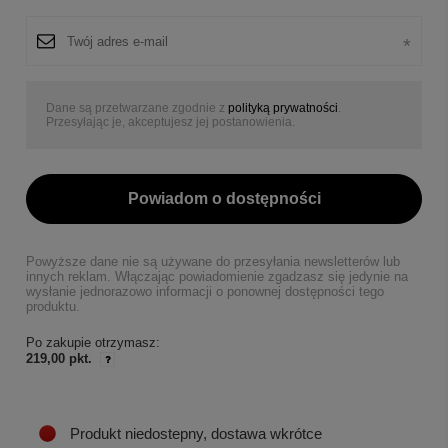
Dane są przetwarzane zgodnie z
polityką prywatności
.
Przesyłając je, akceptujesz jej postanowienia.
Powiadom o dostępności
Powyższe dane nie są używane do przesyłania newsletterów lub
innych reklam. Włączając powiadomienie zgadzasz się jedynie na
wysłanie jednorazowo informacji o ponownej dostępności tego
produktu.
Po zakupie otrzymasz:
219,00 pkt.
Produkt niedostepny, dostawa wkrótce