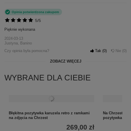
Opinia potwierdzona zakupem
5/5
Pięknie wykonana
2024-03-13
Justyna, Banino
Czy opinia była pomocna?
Tak
0
Nie
0
ZOBACZ WIĘCEJ
WYBRANE DLA CIEBIE
Błękitna pozytywka karuzela retro z ramkami
Na Chrzest Duż
na zdjęcia na Chrzest
pozytywka z gr
269,00 zł