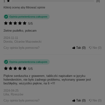
1
0
Kliknij ocenę aby filtrować opinie
Opinia potwierdzona zakupem
5/5
2ietne pudełko, polecam
2024-11-11
Dorota, Ożarów Mazowiecki
Czy opinia była pomocna?
Tak
0
Nie
0
Opinia potwierdzona zakupem
5/5
Piękne serduszka z grawerem, tabliczki napisałam w języku
holenderskim, nie było żadnego problemu, wykonany grawer jest
bezbłędny, wszystko piękne, na 6 +!!!
2024-04-25
Lilia, Rzeszów
Czy opinia była pomocna?
Tak
0
Nie
0