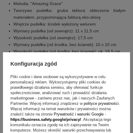
Melodia: "Amazing Grace"
Tworzywo pudełka: gruba tektura obleczona białym
materiałem, przypominająca fakturą eko-skórę
Wnętrze pudełka: środek wyłożony welurem
Wymiary pudełka (od zewnątrz): 11 x 11,5 cm
Wysokość pudełka (od zewnątrz): 17,5 cm
Wymiary pudełka (od środka, bez ścianek): 10 x 10 cm
Wysokość pudełka (od środka, bez ścianek): ok. 16,5 cm
Konfiguracja zgód
Co otrzymujesz w cenie?
pozytywka
Pliki cookie i dane osobowe są wykorzystywane w celu
personalizacji reklam. Wykorzystujemy pliki cookies do
tabliczka umieszczona wewnątrz pudełka
prawidłowego działania serwisu, aby oferować funkcje
dowolny napis umieszczony na tabliczce
społecznościowe, analizować ruch i prowadzić działania
pudełko w kolorze białym
marketingowe - zarówno przez nas, jak i naszych Zaufanych
Partnerów. Więcej informacji znajdziesz w
polityce prywatności
.
Q&A w skrócie z dedykacją na roczek
Więcej informacji na temat warunków i prywatności można
znaleźć także na stronie
Prywatność i warunki Google
-
https://business.safety.google/privacy/
. Akceptacja tego
Pytanie:
Jaką melodię gra pozytywka?
Odpowiedź:
Po
komunikatu oznacza zgodę na ich zapisywanie na Twoim
nakręceniu pozytywka odtwarza melodię "Amazing Grace".
komputerze. Możesz określić warunki przechowywania lub