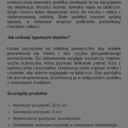
umieszczona wewnątrz pudełka, ponieważ to na niej pojawia
się dedykacja. Możesz wybrać dowolny napis na tabliczce,
dzięki czemu łatwo dopasować treść do roczku i relacji z
obdarowywaną rodziną. Białe pudełko stanowi spójną
oprawę, a welurowe wnętrze podkreśla prezentowy
charakter całości.
Jak uniknąć typowych błędów?
Ustaw pozytywkę na stabilnej powierzchni, aby aniołek
prezentował się równo i bez ryzyka przypadkowego
przewrócenia. Do odświeżenia wyglądu wystarczy miękka,
sucha ściereczka, która pozwala delikatnie zebrać kurz z
wykończenia i kryształów. Dedykację warto zapisać krótko i
czytelnie, aby dobrze wyglądała na tabliczce. Gdy pamiątka
nie jest eksponowana, przechowuj ją w dołączonym pudełku
z welurowym środkiem.
Szczegóły produktu
Wysokość pozytywki: 10,5 cm
Szerokość pozytywki: 5 cm
Wykończenie pozytywki: posrebrzana
Ozdobienie: kolorowe kryształy w odcieniach niebieskiego