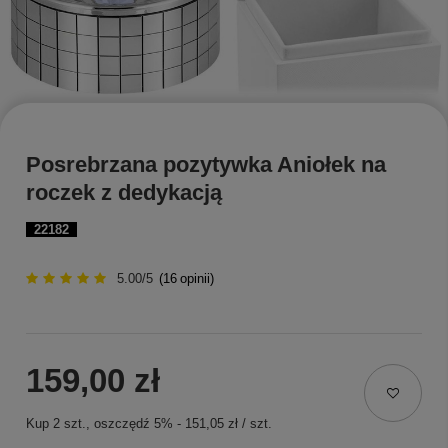
Posrebrzana pozytywka Aniołek na
roczek z dedykacją
22182
5.00/5
(
16
opinii)
159,00 zł
Kup
2
szt.
, oszczędź
5
%
-
151,05 zł
/
szt.