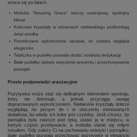
wraca się po latach.
Melodia "Amazing Grace" tworzy nastrojowy, spokojny
klimat
Kolorowe kryształy w odcieniach niebieskiego podkreślają
detal aniołka
Posrebrzane wykończenie sprawia, że ozdoba wygląda
elegancko
Tabliczka w pudełku pozwala dodać osobistą dedykację
Białe pudełko ułatwia wręczenie prezentu i przechowywanie
pamiątki
Proste podpowiedzi aranżacyjne
Pozytywka może stać się delikatnym elementem wystroju,
który nie dominuje, a jednak przyciąga uwagę
dopracowanym wykończeniem. Niebieskie kryształy dobrze
wyglądają na jasnym tle i w otoczeniu stonowanych
dodatków, bo wtedy ich kolor jest czytelny. Jeśli chcesz, by
pamiątka była zawsze pod ręką, ustaw ją w miejscu, w
którym często przebywacie, a melodia stanie się miłym
rytuałem. Gdy zależy Ci na zachowaniu estetyki i porządku,
białe pudełko pozwala przechować pozytywkę w elegancki