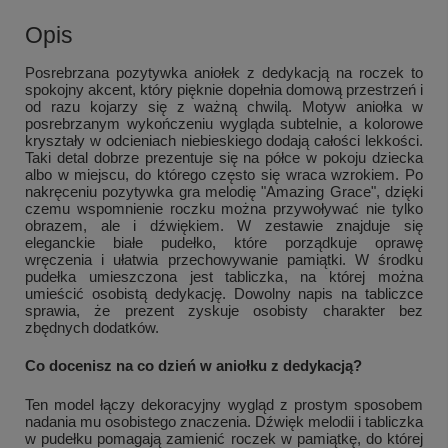
Opis
Posrebrzana pozytywka aniołek z dedykacją na roczek to
spokojny akcent, który pięknie dopełnia domową przestrzeń i
od razu kojarzy się z ważną chwilą. Motyw aniołka w
posrebrzanym wykończeniu wygląda subtelnie, a kolorowe
kryształy w odcieniach niebieskiego dodają całości lekkości.
Taki detal dobrze prezentuje się na półce w pokoju dziecka
albo w miejscu, do którego często się wraca wzrokiem. Po
nakręceniu pozytywka gra melodię "Amazing Grace", dzięki
czemu wspomnienie roczku można przywoływać nie tylko
obrazem, ale i dźwiękiem. W zestawie znajduje się
eleganckie białe pudełko, które porządkuje oprawę
wręczenia i ułatwia przechowywanie pamiątki. W środku
pudełka umieszczona jest tabliczka, na której można
umieścić osobistą dedykację. Dowolny napis na tabliczce
sprawia, że prezent zyskuje osobisty charakter bez
zbędnych dodatków.
Co docenisz na co dzień w aniołku z dedykacją?
Ten model łączy dekoracyjny wygląd z prostym sposobem
nadania mu osobistego znaczenia. Dźwięk melodii i tabliczka
w pudełku pomagają zamienić roczek w pamiątkę, do której