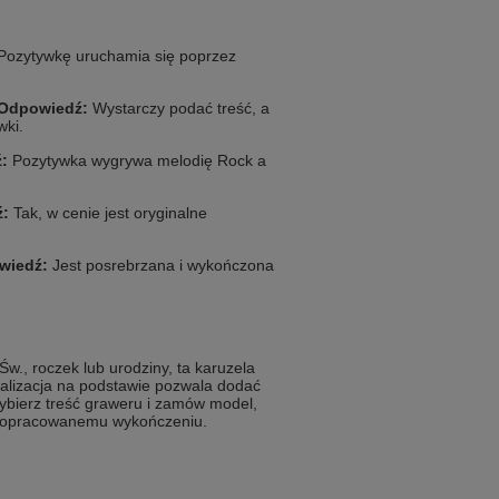
Pozytywkę uruchamia się poprzez
Odpowiedź:
Wystarczy podać treść, a
wki.
:
Pozytywka wygrywa melodię Rock a
:
Tak, w cenie jest oryginalne
wiedź:
Jest posrebrzana i wykończona
w., roczek lub urodziny, ta karuzela
nalizacja na podstawie pozwala dodać
Wybierz treść graweru i zamów model,
 i dopracowanemu wykończeniu.