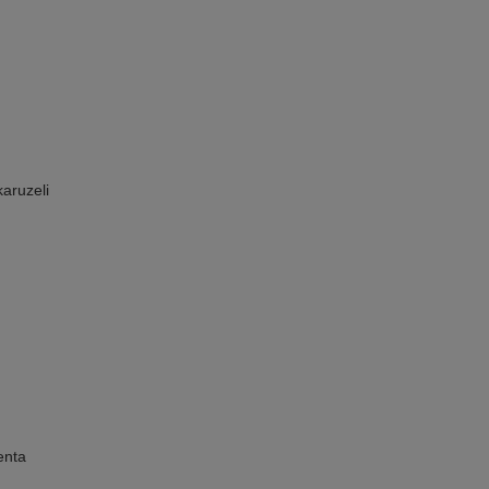
aruzeli
enta