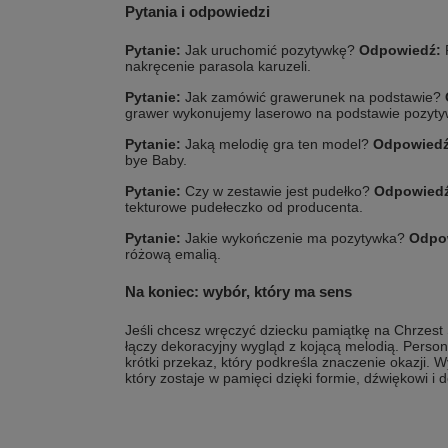
Pytania i odpowiedzi
Pytanie:
Jak uruchomić pozytywkę?
Odpowiedź:
nakręcenie parasola karuzeli.
Pytanie:
Jak zamówić grawerunek na podstawie?
grawer wykonujemy laserowo na podstawie pozyty
Pytanie:
Jaką melodię gra ten model?
Odpowiedź
bye Baby.
Pytanie:
Czy w zestawie jest pudełko?
Odpowiedź
tekturowe pudełeczko od producenta.
Pytanie:
Jakie wykończenie ma pozytywka?
Odpo
różową emalią.
Na koniec: wybór, który ma sens
Jeśli chcesz wręczyć dziecku pamiątkę na Chrzest Ś
łączy dekoracyjny wygląd z kojącą melodią. Perso
krótki przekaz, który podkreśla znaczenie okazji. 
który zostaje w pamięci dzięki formie, dźwiękowi