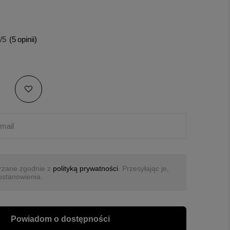
/5
(
5
opinii)
rzane zgodnie z
polityką prywatności
. Przesyłając je,
ostanowienia.
Powiadom o dostępności