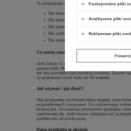
To propozycja dla osób, które szukają pamiątki o 
Funkcjonalne pliki 
Dla dziecka na Chrzest Św.
Analityczne pliki coo
Dla dziecka na roczek
Dla solenizanta na kolejne urodziny
Dla osób, które chcą wręczyć pamiątkę z kr
Reklamowe pliki coo
Dla miłośników stylu retro i motywu karuzeli
Co warto wiedzieć o karuzeli z grawerem na 
Potwier
Jeśli zależy Ci na personalizacji, na podstawie p
grawerunek. Może to być krótki napis z życzeniami
tak aby pamiątka była bardziej osobista. Grawer w
na podstawie może mieć do 40 znaków.
Jak używać i jak dbać?
Aby pozytywka zachowała ładny wygląd, przechowuj
przypadkowych zarysowań. Do codziennego odświe
ściereczka. Uruchamiaj mechanizm spokojnie, nakrę
nadmiernej siły. Jeśli chcesz zabezpieczyć ją międ
pudełeczku od producenta.
Dane produktu w skrócie