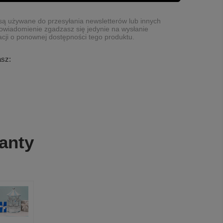
ą używane do przesyłania newsletterów lub innych
owiadomienie zgadzasz się jedynie na wysłanie
cji o ponownej dostępności tego produktu.
asz:
anty