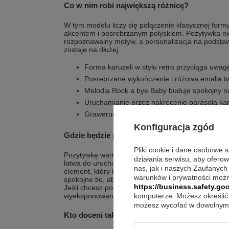
Co w nim robi największą różnicę?
W tym modelu liczy się połączenie klasycznej for
akcentem i posrebrzanym połyskiem. Pozytywka nie 
rozpoznawalny motyw, a personalizacja na podstaw
zostaje na dłużej.
Forma karuzeli w stylu retro przyciąga uwag
Posrebrzane wykończenie i różowa emalia tw
Melodia Rock a bye Baby buduje spokojny na
Uruchamianie przez nakręcenie parasola karuz
Grawerunek laserowy na podstawie pomaga 
Konfiguracja zgód
Gdzie będzie prezentować się najlepiej?
Pliki cookie i dane osobowe 
Pozytywkę warto ustawić w miejscu, w którym będz
działania serwisu, aby ofero
łatwa do uruchomienia. Sprawdzi się na półce, kom
nas, jak i naszych Zaufanych
element, który kojarzy się z beztroskim dzieciństw
warunków i prywatności możn
spokojne tło, aby różowa emalia i posrebrzane wyk
https://business.safety.goo
Jeśli chcesz podkreślić jej charakter, postaw ją tak
wyeksponowane.
komputerze. Możesz określić 
możesz wycofać w dowolnym 
Kto doceni taki wybór?