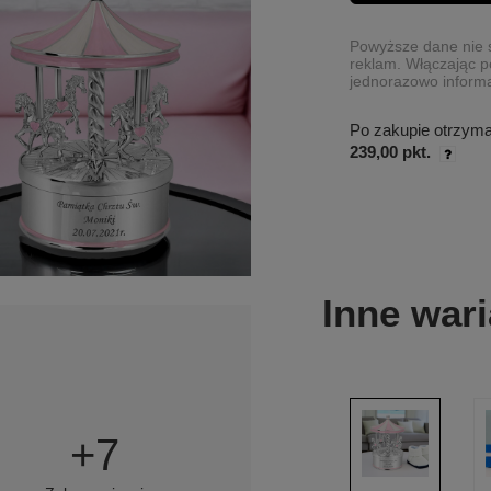
Powyższe dane nie s
reklam. Włączając p
jednorazowo informa
Po zakupie otrzym
239,00 pkt.
Inne wari
+
7