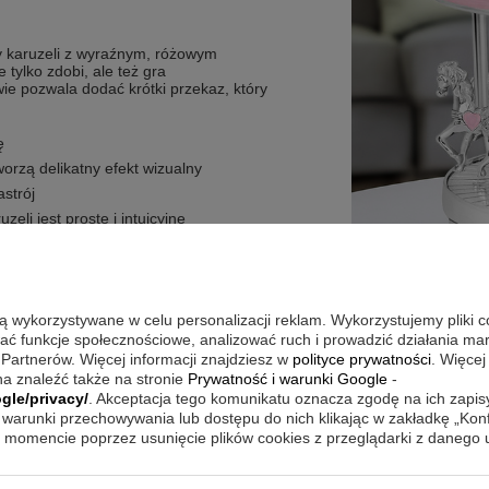
my karuzeli z wyraźnym, różowym
tylko zdobi, ale też gra
ie pozwala dodać krótki przekaz, który
ę
orzą delikatny efekt wizualny
strój
eli jest proste i intuicyjne
nadać pamiątce osobisty charakter
są wykorzystywane w celu personalizacji reklam. Wykorzystujemy pliki 
ie dobrze widoczna jako dekoracja i
wać funkcje społecznościowe, analizować ruch i prowadzić działania m
odzie lub w pokoju dziecka jako
 Partnerów. Więcej informacji znajdziesz w
polityce prywatności
. Więcej
em. Dla spójnego efektu wybierz
a znaleźć także na stronie
Prywatność i warunki Google
-
ończenie były bardziej zauważalne.
gle/privacy/
. Akceptacja tego komunikatu oznacza zgodę na ich zapi
, by front i podstawa były dobrze
warunki przechowywania lub dostępu do nich klikając w zakładkę „Kon
momencie poprzez usunięcie plików cookies z przeglądarki z danego