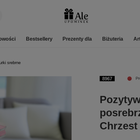
owości
Bestsellery
Prezenty dla
Biżuteria
Ar
urki srebrne
8967
Pr
Pozytyw
posrebr
Chrzest