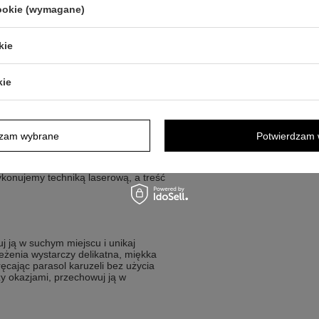
łagodnym, dziecięcym charakterze.
cookie (wymagane)
kie
ótkim, osobistym napisem
kie
podstawie?
dzam wybrane
Potwierdzam 
ozytywki umieszczamy Twój indywidualny
, data wydarzenia albo imię dziecka,
ykonujemy techniką laserową, a treść
 ją w suchym miejscu i unikaj
żenia wystarczy delikatna, miękka
cając parasol karuzeli bez użycia
zy okazjami, przechowuj ją w