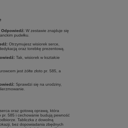
e
?
Odpowiedź:
W zestawie znajduje się
ganckim pudełku.
edź:
Otrzymujesz wisiorek serce,
 dedykacją oraz torebkę prezentową.
owiedź:
Tak, wisiorek w kształcie
rowcem jest żółte złoto pr. 585, a
owiedź:
Sprawdzi się na urodziny,
 Bierzmowanie.
 serca oraz gotową oprawą, która
o pr. 585 i cechowanie budują pewność
 odbiorze. Tabliczka z dowolną
okazji, bez dopowiadania zbędnych