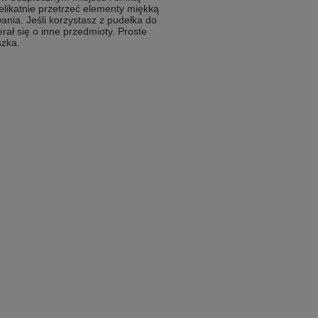
ikatnie przetrzeć elementy miękką
nia. Jeśli korzystasz z pudełka do
rał się o inne przedmioty. Proste
szka.