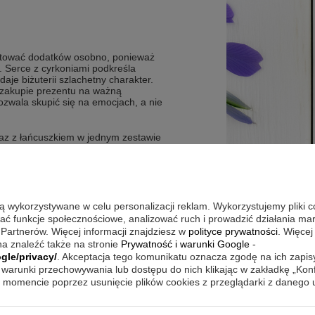
letować dodatków osobno, ponieważ
. Serce z cyrkoniami podkreśla
daje biżuterii szlachetny charakter.
y zakupie prezentu na ważną
ozwala skupić się na emocjach, a nie
raz z łańcuszkiem w jednym zestawie
edykacją w środku
tynki, I Komunia Święta, Bierzmowanie
są wykorzystywane w celu personalizacji reklam. Wykorzystujemy pliki 
wać funkcje społecznościowe, analizować ruch i prowadzić działania m
 Partnerów. Więcej informacji znajdziesz w
polityce prywatności
. Więcej
a znaleźć także na stronie
Prywatność i warunki Google
-
gle/privacy/
. Akceptacja tego komunikatu oznacza zgodę na ich zapi
 symbol serca był głównym akcentem
ako element, który dodaje delikatnego
warunki przechowywania lub dostępu do nich klikając w zakładkę „Kon
ziej formalnych sytuacjach warto
momencie poprzez usunięcie plików cookies z przeglądarki z danego
 cyrkonie przyciągały uwagę. Na co
 wielu ubrań i okazji.