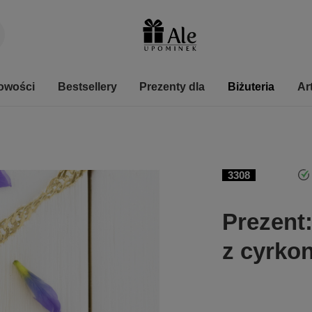
owości
Bestsellery
Prezenty dla
Biżuteria
Ar
3308
Prezent:
z cyrko