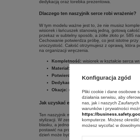
dedykacją oraz torebka prezentowa.
Dlaczego ten naszyjnik serce robi wrażenie?
W tym modelu ważne jest to, że nie musisz komp
wisiorek i łańcuszek stanowią jedną, gotową całość
przekaz w subtelny sposób, a żółte złoto pr. 585 na
Cechowanie potwierdza próbę, co jest istotne prz
uroczystość. Całość otrzymujesz z oprawą, która p
na organizacji wręczenia.
Kompletność:
wisiorek w kształcie serca w
Materiał:
żółte złoto pr. 585
Potwierdzenie:
cecha Urzędu probierczego
Konfiguracja zgód
Dedykacja:
eleganckie pudełko z dowolną d
Okazje:
urodziny, imieniny, rocznica, Walen
Pliki cookie i dane osobowe 
działania serwisu, aby ofero
Jak uzyskać elegancki efekt bez przesady?
nas, jak i naszych Zaufanych
warunków i prywatności możn
https://business.safety.goo
Ten naszyjnik możesz nosić solo, gdy chcesz, aby
stylizacji. W zestawach warstwowych sprawdzi się j
komputerze. Możesz określić 
blasku, a jednocześnie nie dominuje stroju. W bard
możesz wycofać w dowolnym 
postawić na prostotę i pozwolić, by to kształt oraz
dzień może być dyskretnym detalem, który pasuje do