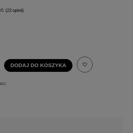
/5
(
22
opinii)
DODAJ DO KOSZYKA
asz: