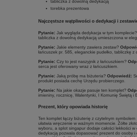
tabliczka z dowolną dedykacją
torebka prezentowa
Najczęstsze wątpliwości o dedykacji i zestawi
Pytanie:
Jak wygląda dedykacja w tym komplecie
tabliczka z dowolną dedykacją umieszczona w ele
Pytanie:
Jakie elementy zawiera zestaw?
Odpowi
łańcuszek pr. 585, eleganckie pudełko, tabliczkę z
Pytanie:
Czy to jest naszyjnik z łańcuszkiem?
Odp
serca jest oferowany wraz z łańcuszkiem.
Pytanie:
Jaką próbę ma biżuteria?
Odpowiedź:
Su
produkt posiada cechę Urzędu probierczego.
Pytanie:
Na jakie okazje pasuje ten komplet?
Odp
imieniny, rocznicę, Walentynki, I Komunię Świętą i
Prezent, który opowiada historię
Ten komplet łączy biżuterię z czytelnym symbolem
ułatwia wręczenie w ważnym momencie. Żółte złot
wyboru, a splot singapur dodaje całości lekkości w
dedykacją pozwala dopasować prezent do osoby i 