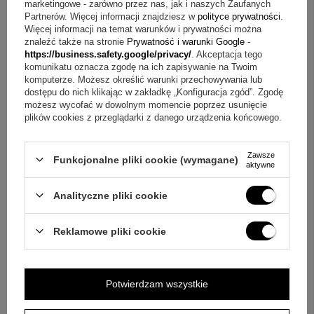
marketingowe - zarówno przez nas, jak i naszych Zaufanych
IM długopis brushed metal gt
Partnerów. Więcej informacji znajdziesz w
polityce prywatności
.
Więcej informacji na temat warunków i prywatności można
niebieski wkład ( znajduje się w długopisie )
znaleźć także na stronie
Prywatność i warunki Google
-
grawer na korpusie
https://business.safety.google/privacy/
. Akceptacja tego
etui prezentowe
komunikatu oznacza zgodę na ich zapisywanie na Twoim
gwarancja producenta - 2 lata.
komputerze. Możesz określić warunki przechowywania lub
dostępu do nich klikając w zakładkę „Konfiguracja zgód”. Zgodę
możesz wycofać w dowolnym momencie poprzez usunięcie
Pytania przed zakupem długopisu Parker IM z grawerem
plików cookies z przeglądarki z danego urządzenia końcowego.
Pytanie:
Jak wykonywany jest napis na długopisie?
Odpowiedź:
Napis umieścimy w technologii grawerowania
Zawsze
laserowego na korpusie, co daje trwały i wyraźny efekt.
Funkcjonalne pliki cookie (wymagane)
aktywne
Pytanie:
Jakie treści można umieścić w ramach
personalizacji?
Odpowiedź:
Możemy wygrawerować
Analityczne pliki cookie
Państwa tekst, logo lub dedykację.
Pytanie:
Jak działa mechanizm wysuwania wkładu?
Reklamowe pliki cookie
Odpowiedź:
Długopis ma pstrykany system wysuwania
wkładu, dzięki czemu obsługa jest szybka i wygodna.
Pytanie:
Co znajduje się w zestawie?
Odpowiedź:
W
Potwierdzam wszystkie
zestawie jest długopis, niebieski wkład znajdujący się w
długopisie, grawer na korpusie, etui prezentowe oraz
gwarancja producenta - 2 lata.