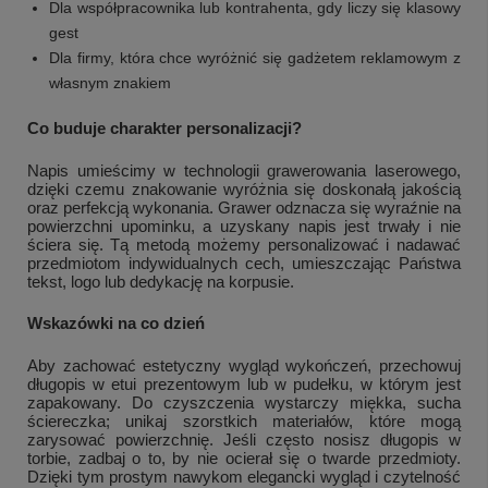
Dla współpracownika lub kontrahenta, gdy liczy się klasowy
gest
Dla firmy, która chce wyróżnić się gadżetem reklamowym z
własnym znakiem
Co buduje charakter personalizacji?
Napis umieścimy w technologii grawerowania laserowego,
dzięki czemu znakowanie wyróżnia się doskonałą jakością
oraz perfekcją wykonania. Grawer odznacza się wyraźnie na
powierzchni upominku, a uzyskany napis jest trwały i nie
ściera się. Tą metodą możemy personalizować i nadawać
przedmiotom indywidualnych cech, umieszczając Państwa
tekst, logo lub dedykację na korpusie.
Wskazówki na co dzień
+
2
Aby zachować estetyczny wygląd wykończeń, przechowuj
Zobacz więcej
długopis w etui prezentowym lub w pudełku, w którym jest
zapakowany. Do czyszczenia wystarczy miękka, sucha
ściereczka; unikaj szorstkich materiałów, które mogą
zarysować powierzchnię. Jeśli często nosisz długopis w
torbie, zadbaj o to, by nie ocierał się o twarde przedmioty.
Dzięki tym prostym nawykom elegancki wygląd i czytelność