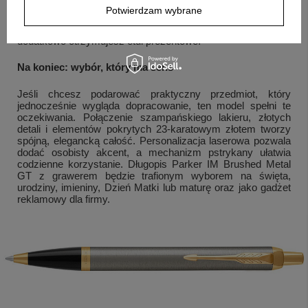
Potwierdzam wybrane
Pytanie:
Czy długopis nadaje się na prezent?
Odpowiedź:
Tak, długopis zapakowany jest w eleganckie pudełko, a
dodatkowo otrzymujesz etui prezentowe.
Na koniec: wybór, który ma sens
Jeśli chcesz podarować praktyczny przedmiot, który
jednocześnie wygląda dopracowanie, ten model spełni te
oczekiwania. Połączenie szampańskiego lakieru, złotych
detali i elementów pokrytych 23-karatowym złotem tworzy
spójną, elegancką całość. Personalizacja laserowa pozwala
dodać osobisty akcent, a mechanizm pstrykany ułatwia
codzienne korzystanie. Długopis Parker IM Brushed Metal
GT z grawerem będzie trafionym wyborem na święta,
urodziny, imieniny, Dzień Matki lub maturę oraz jako gadżet
reklamowy dla firmy.