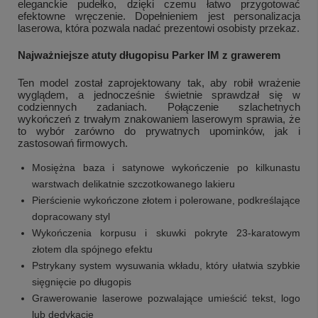
eleganckie pudełko, dzięki czemu łatwo przygotować
efektowne wręczenie. Dopełnieniem jest personalizacja
laserowa, która pozwala nadać prezentowi osobisty przekaz.
Najważniejsze atuty długopisu Parker IM z grawerem
Ten model został zaprojektowany tak, aby robił wrażenie
wyglądem, a jednocześnie świetnie sprawdzał się w
codziennych zadaniach. Połączenie szlachetnych
wykończeń z trwałym znakowaniem laserowym sprawia, że
to wybór zarówno do prywatnych upominków, jak i
zastosowań firmowych.
Mosiężna baza i satynowe wykończenie po kilkunastu
warstwach delikatnie szczotkowanego lakieru
Pierścienie wykończone złotem i polerowane, podkreślające
dopracowany styl
Wykończenia korpusu i skuwki pokryte 23-karatowym
złotem dla spójnego efektu
Pstrykany system wysuwania wkładu, który ułatwia szybkie
sięgnięcie po długopis
Grawerowanie laserowe pozwalające umieścić tekst, logo
lub dedykację