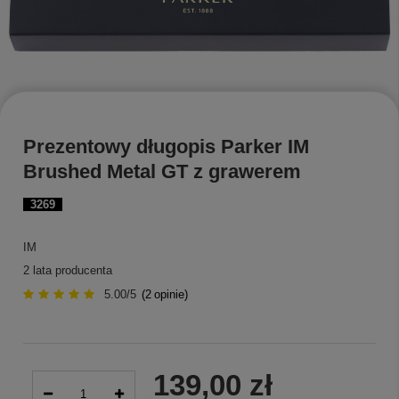
Prezentowy długopis Parker IM
Brushed Metal GT z grawerem
3269
IM
2 lata producenta
5.00/5
(
2
opinie)
139,00 zł