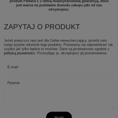
produkt Parkera z 2 letnią międzynarodową gwarancją, która
jest ważna na podstawie dowodu zakupu jaki od nas
otrzymujesz.
ZAPYTAJ O PRODUKT
Jeżeli powyższy opis jest dla Ciebie niewystarczający, prześlij nam
swoje pytanie odnośnie tego produktu. Postaramy się odpowiedzieć tak
szybko jak tylko będzie to możliwe.
Dane są przetwarzane zgodnie z
polityką prywatności
. Przesyłając je, akceptujesz jej postanowienia.
E-mail
Pytanie
Wyślij