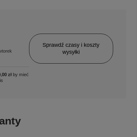
Sprawdź czasy i koszty
torek
wysyłki
,00 zł
by mieć
is
anty