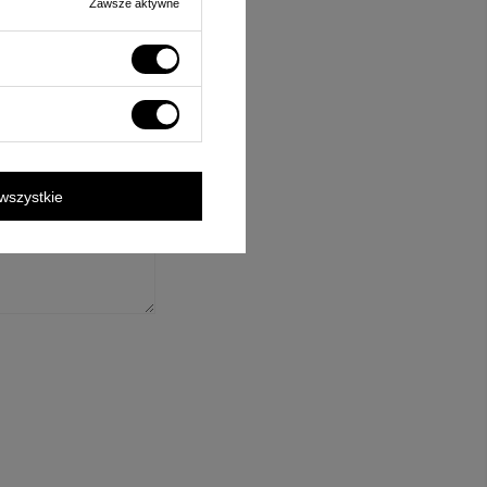
Zawsze aktywne
ośnie tego produktu.
rzane zgodnie z
wszystkie