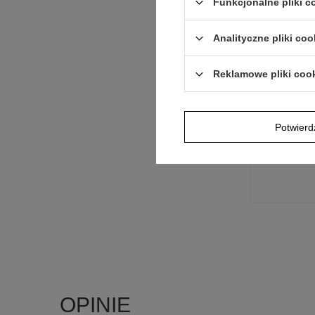
Funkcjonalne pliki 
Jeżeli powyższ
Postaramy się 
Analityczne pliki coo
polityką prywa
Reklamowe pliki coo
E-mail
Potwier
Pytanie
OPINIE