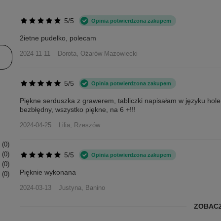
5/5
Opinia potwierdzona zakupem
2ietne pudełko, polecam
2024-11-11
Dorota, Ożarów Mazowiecki
5/5
Opinia potwierdzona zakupem
Piękne serduszka z grawerem, tabliczki napisałam w języku hol
bezbłędny, wszystko piękne, na 6 +!!!
2024-04-25
Lilia, Rzeszów
0
5/5
0
Opinia potwierdzona zakupem
0
Pięknie wykonana
0
2024-03-13
Justyna, Banino
ZOBACZ