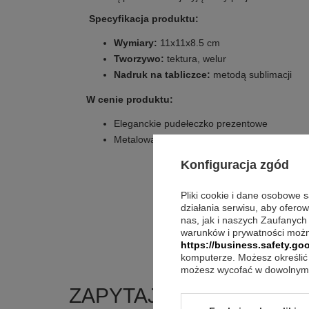
Specyfikacja produktu:
Wymiary:
11x11x8.5 cm
Tworzywo:
tektura, welur
Nadruk na tabliczce:
metodą sublimacji
W cenie produktu:
Eleganckie pudełeczko prezentowe
Metalowa tabliczka z indywidualnym nadruk
Konfiguracja zgód
Pliki cookie i dane osobowe 
działania serwisu, aby ofero
nas, jak i naszych Zaufanych
warunków i prywatności możn
https://business.safety.goo
komputerze. Możesz określić 
możesz wycofać w dowolnym 
ZAPYTAJ O PRODUKT