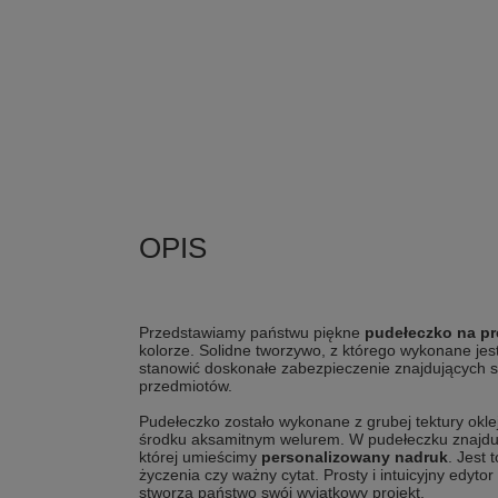
Przedstawiamy państwu piękne
pudełeczko na pr
kolorze. Solidne tworzywo, z którego wykonane jes
stanowić doskonałe zabezpieczenie znajdujących 
przedmiotów.
Pudełeczko zostało wykonane z grubej tektury oklej
środku aksamitnym welurem. W pudełeczku znajduje
której umieścimy
personalizowany nadruk
. Jest 
życzenia czy ważny cytat. Prosty i intuicyjny edytor
stworzą państwo swój wyjątkowy projekt.