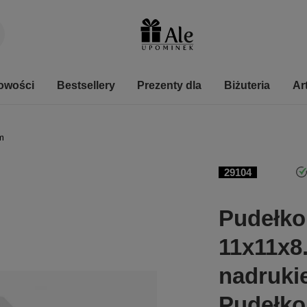
owości
Bestsellery
Prezenty dla
Biżuteria
Ar
m
29104
Pudełko 
11x11x8.
nadrukie
Pudełko