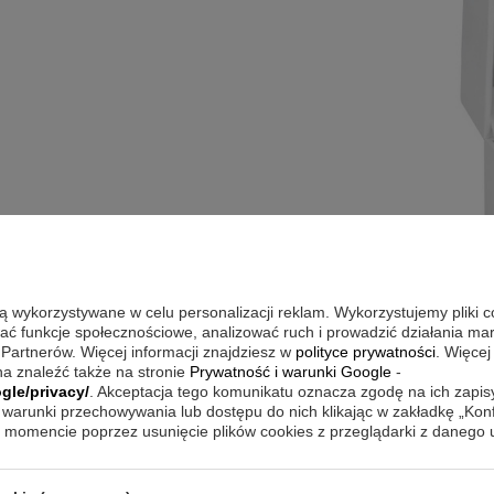
iem
są wykorzystywane w celu personalizacji reklam. Wykorzystujemy pliki 
wać funkcje społecznościowe, analizować ruch i prowadzić działania m
 Partnerów. Więcej informacji znajdziesz w
polityce prywatności
. Więcej
a znaleźć także na stronie
Prywatność i warunki Google
-
gle/privacy/
. Akceptacja tego komunikatu oznacza zgodę na ich zapi
warunki przechowywania lub dostępu do nich klikając w zakładkę „Kon
momencie poprzez usunięcie plików cookies z przeglądarki z danego