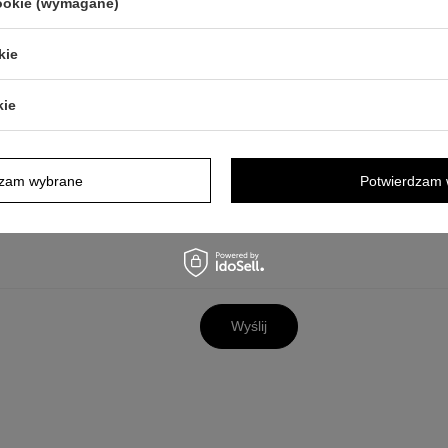
cookie (wymagane)
y opis jest dla Ciebie niewystarczający, prześlij nam swoje pytanie odn
odpowiedzieć tak szybko jak tylko będzie to możliwe.
Dane są przetwa
kie
tności
. Przesyłając je, akceptujesz jej postanowienia.
kie
dzam wybrane
Potwierdzam 
Wyślij