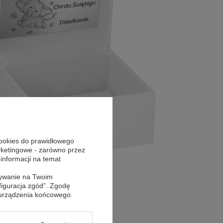
cookies do prawidłowego
arketingowe - zarówno przez
 informacji na temat
sywanie na Twoim
figuracja zgód”. Zgodę
 urządzenia końcowego.