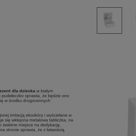
ezent dla dziecka
w białym
t pudełeczko sprawia, że będzie ono
się w środku drogocennych
onej imitacją ekoskóry i wyściełane w
 się wklejona metalowa tabliczka, na
to świetne miejsce na dedykację,
 na stronie sprawia, że z łatwością