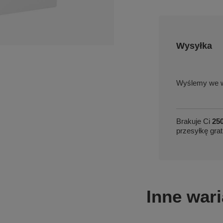
Wysyłka
we w
Brakuje Ci
250
przesyłkę grat
Inne wari