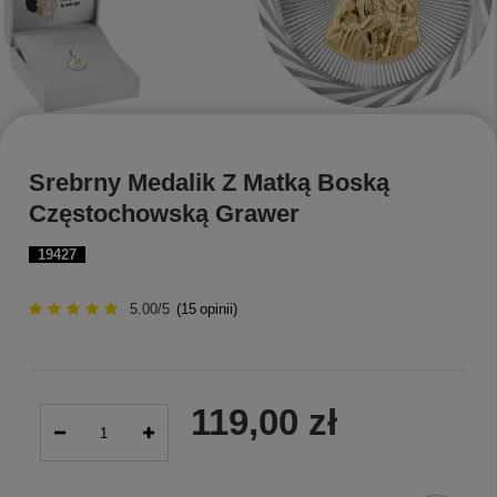
Srebrny Medalik Z Matką Boską
Częstochowską Grawer
19427
5.00/5
(
15
opinii)
119,00 zł