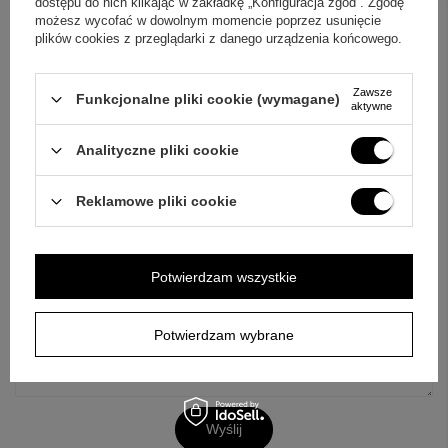
dostępu do nich klikając w zakładkę „Konfiguracja zgód”. Zgodę
możesz wycofać w dowolnym momencie poprzez usunięcie
plików cookies z przeglądarki z danego urządzenia końcowego.
ZAPYTAJ O PRODUKT
Zawsze
Funkcjonalne pliki cookie (wymagane)
aktywne
Jeżeli powyższy opis jest dla Ciebie niewystarczający, prześlij nam
Analityczne pliki cookie
swoje pytanie odnośnie tego produktu. Postaramy się odpowiedzieć tak
szybko jak tylko będzie to możliwe.
Dane są przetwarzane zgodnie z
polityką prywatności
. Przesyłając je, akceptujesz jej postanowienia.
Reklamowe pliki cookie
E-mail
Potwierdzam wszystkie
Pytanie
Potwierdzam wybrane
Wyślij