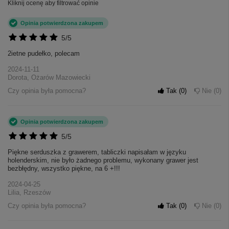
Kliknij ocenę aby filtrować opinie
Opinia potwierdzona zakupem
5/5
2ietne pudełko, polecam
2024-11-11
Dorota, Ożarów Mazowiecki
Czy opinia była pomocna?
Tak
0
Nie
0
Opinia potwierdzona zakupem
5/5
Piękne serduszka z grawerem, tabliczki napisałam w języku
holenderskim, nie było żadnego problemu, wykonany grawer jest
bezbłędny, wszystko piękne, na 6 +!!!
+
4
2024-04-25
Lilia, Rzeszów
Zobacz więcej
Czy opinia była pomocna?
Tak
0
Nie
0