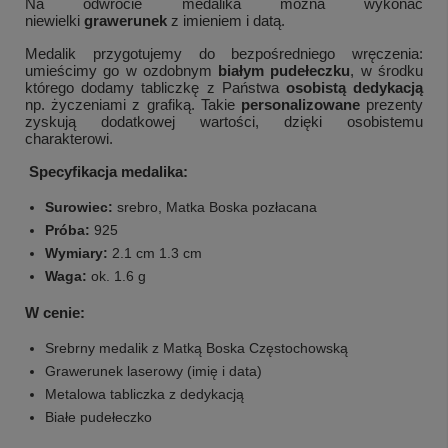
Na odwrocie medalika można wykonać
niewielki
grawerunek
z imieniem i datą.
Medalik przygotujemy do bezpośredniego wręczenia:
umieścimy go w ozdobnym
białym pudełeczku
, w środku
którego dodamy tabliczkę z Państwa
osobistą dedykacją
np. życzeniami z grafiką. Takie
personalizowane
prezenty
zyskują dodatkowej wartości, dzięki osobistemu
charakterowi.
Specyfikacja medalika:
Surowiec:
srebro, Matka Boska pozłacana
Próba:
925
Wymiary:
2.1 cm 1.3 cm
Waga:
ok. 1.6 g
W cenie:
Srebrny medalik z Matką Boska Częstochowską
Grawerunek laserowy (imię i data)
Metalowa tabliczka z dedykacją
Białe pudełeczko