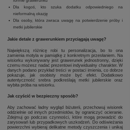
formie grawerunku
Dla kogoś, kto szuka dodatku odpowiedniego na
nieformalną okazję
Dla osoby, która zwraca uwagę na potwierdzenie próby i
metki jubilerskie
Jakie detale z grawerunkiem przyciągają uwagę?
Największą różnicę robi tu personalizacja, bo to ona
zamienia motyla w pamiątkę z konkretnym przesłaniem. Na
wisiorku wykonywany jest grawerunek jednostronny, dzięki
czemu możesz nadać prezentowi indywidualny charakter. W
danych podano przykład treści w postaci imienia, co dobrze
pokazuje, jak osobisty może być efekt. Dodatkowo
autentyczność srebra podkreślają metki jubilerskie oraz
wybita próba na wisiorku.
Jak czyścić w bezpieczny sposób?
Aby zachować ładny wygląd biżuterii, przechowuj wisiorek
oddzielnie od innych przedmiotów, by ograniczyć ocieranie.
Zdejmuj go podczas czynności, które mogą prowadzić do
zarysowań lub przypadkowych uszkodzeń. Do odświeżania
powierzchni wybieraj delikatne metody czyszczenia i unikaj