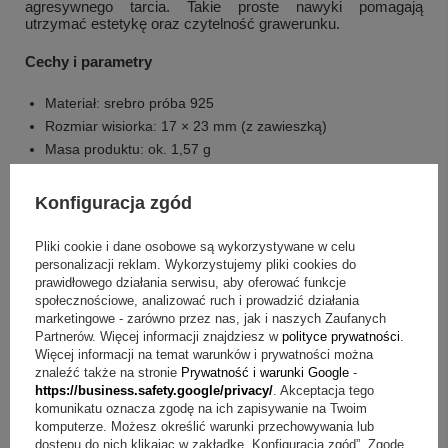
agresywnego tarcia. Takie proste nawyki pomagają
utrzymać estetykę oraz czytelność grawerunku.
Cechy i parametry
Materiał: srebro próba 925
Rozmiar wisiorka: 17 × 23 mm (z zawieszką)
Masa produktu: ok. 1,57 g
Grawerunek jednostronny: Grawerunek jednostronny, np.
imię
Konfiguracja zgód
Metki jubilerskie: dołączone
Oznaczenie próby: wybita na wisiorku próba
Pliki cookie i dane osobowe są wykorzystywane w celu
personalizacji reklam. Wykorzystujemy pliki cookies do
Co otrzymujesz w zestawie?
prawidłowego działania serwisu, aby oferować funkcje
społecznościowe, analizować ruch i prowadzić działania
marketingowe - zarówno przez nas, jak i naszych Zaufanych
Wisiorek
Partnerów. Więcej informacji znajdziesz w
polityce prywatności
.
Grawerunek jednostronny, np. imię
Więcej informacji na temat warunków i prywatności można
znaleźć także na stronie
Prywatność i warunki Google
-
Najczęstsze wątpliwości o wisiorku z grawerem
https://business.safety.google/privacy/
. Akceptacja tego
komunikatu oznacza zgodę na ich zapisywanie na Twoim
komputerze. Możesz określić warunki przechowywania lub
Pytanie:
Jak zamawiany jest grawerunek jednostronny?
Odpowiedź:
W cenie znajduje się grawerunek jednostronny
dostępu do nich klikając w zakładkę „Konfiguracja zgód”. Zgodę