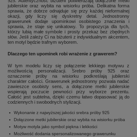
925. Autentyczność biżuterii potwierdzają dołączone metki
jubilerskie oraz wybita na wisiorku próba. Delikatna forma
sprawia, że dobrze odnajduje się przy każdej nieformalnej
okazji, gdy liczy się dyskretny detal. Jednostronny
grawerunek dodaje upominkowi osobistego znaczenia i
sprawia, że staje się unikatowy. To propozycja dla tych,
którzy lubią małe symbole i prosty przekaz bez zbędnych
słów. Jeśli zależy Ci na biżuterii z indywidualnym akcentem,
ten motyl będzie trafnym wyborem.
Dlaczego ten upominek robi wrażenie z grawerem?
W tym modelu liczy się połączenie lekkiego motywu z
możliwością personalizacji. Srebro próby 925 oraz
oznaczenie próby na wisiorku podkreślają jubilerski
charakter całości. Grawerunek jednostronny pozwala nadać
zawieszce osobisty sens, a dołączone metki jubilerskie
wspierają poczucie pewności przy wyborze prezentu.
Całość jest subtelna, dzięki czemu łatwo dopasować ją do
codziennych i swobodnych stylizacji.
Wykonanie z najwyższej jakości srebra próby 925
Dołączone metki jubilerskie oraz wybita na wisiorku próba
Motyw motyla jako symbol piękna i lekkości
Możliwość dodania spersonalizowanego grawerunku