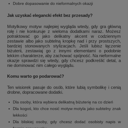
Dobre dopasowanie do nieformalnych okazji
Jak uzyskać elegancki efekt bez przesady?
Motylkowy motyw najlepiej wygląda wtedy, gdy gra główną
rolę i nie konkuruje z wieloma dodatkami naraz. Możesz
potraktować go jako delikatny akcent w codziennym
zestawie albo jako subtelną kropkę nad i przy prostszych,
bardziej stonowanych stylizacjach. Jeśli lubisz łączenie
biżuterii, zestawiaj go z innymi elementami o podobnie
lekkim charakterze, aby zachować spójność. Na nieformalne
okazje sprawdzi się wtedy, gdy chcesz podkreślić detal, a
nie dominować nim całego wyglądu.
Komu warto go podarować?
Ten wisiorek pasuje do osób, które lubią symbolikę i cenią
drobne, dopracowane dodatki.
Dla osoby, która wybiera delikatną biżuterię na co dzień
Dla kogoś, kto chce nosić motyw motyla jako subtelny znak
lekkości
Dla bliskiej osoby, gdy chcesz dodać osobisty napis w