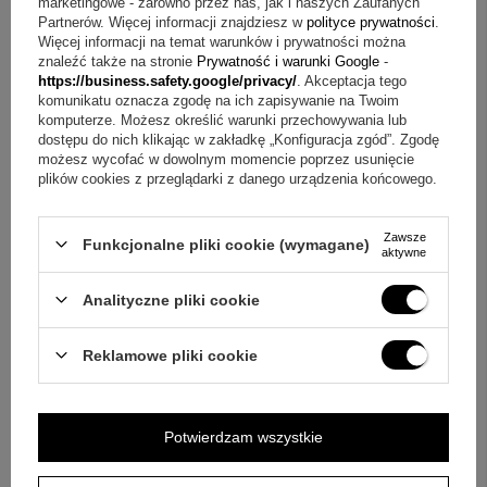
marketingowe - zarówno przez nas, jak i naszych Zaufanych
Partnerów. Więcej informacji znajdziesz w
polityce prywatności
.
Jeżeli powyższy opis jest dla Ciebie niewystarczający, prześlij nam
Więcej informacji na temat warunków i prywatności można
swoje pytanie odnośnie tego produktu. Postaramy się odpowiedzieć tak
znaleźć także na stronie
Prywatność i warunki Google
-
szybko jak tylko będzie to możliwe.
Dane są przetwarzane zgodnie z
https://business.safety.google/privacy/
. Akceptacja tego
polityką prywatności
. Przesyłając je, akceptujesz jej postanowienia.
komunikatu oznacza zgodę na ich zapisywanie na Twoim
komputerze. Możesz określić warunki przechowywania lub
dostępu do nich klikając w zakładkę „Konfiguracja zgód”. Zgodę
E-mail
możesz wycofać w dowolnym momencie poprzez usunięcie
plików cookies z przeglądarki z danego urządzenia końcowego.
Pytanie
Zawsze
Funkcjonalne pliki cookie (wymagane)
aktywne
Analityczne pliki cookie
Wyślij
Reklamowe pliki cookie
Potwierdzam wszystkie
NAPISZ SWOJĄ OPINIĘ