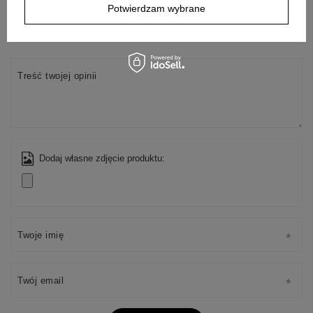
Potwierdzam wybrane
Twoja ocena:
5/5
Treść twojej opinii
Dodaj własne zdjęcie produktu:
Twoje imię
+
4
Zobacz więcej
Twój email