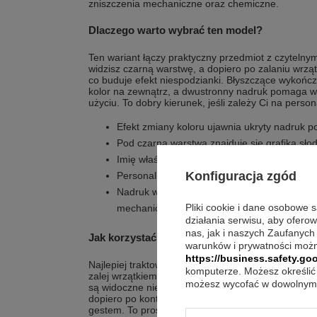
zniszczenia mechaniczne oraz chemiczne.
Dlaczego warto wybrać ten model?
Ten wariant łączy praktyczny przedmiot z czyteln
widzisz czarną warstwę, a dopiero po zalaniu wrząt
co buduje efekt niespodzianki. Błyszczące wykończ
kolor na zewnątrz, a dwustronny nadruk pomaga 
użyciu. To dobry kierunek, jeśli zależy Ci na pers
Efekt zmiany koloru ujawnia ukryty nadruk p
Pod czarną warstwą znajduje się grafika sło
Imię właściciela podlega indywidualnej zmian
Konfiguracja zgód
Personalizowany nadruk wykonano z obu st
Nadruk wykonany jest techniką sublimacji o 
Pliki cookie i dane osobowe 
mechaniczne oraz chemiczne
działania serwisu, aby ofero
nas, jak i naszych Zaufanych
Jak korzystać z niego na co dzień?
warunków i prywatności możn
https://business.safety.goo
Najlepiej traktować go jak stały element porannego 
komputerze. Możesz określić 
zalej wrzątkiem, aby odsłonić ukryty motyw. Dwustr
możesz wycofać w dowolnym 
są widoczne niezależnie od tego, jak trzymasz kub
dopiero po kontakcie z gorącą wodą, każde użyci
gestem. To prosty sposób, by w codzienności wrac