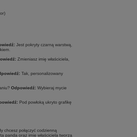
or)
wiedź:
Jest pokryty czarną warstwą,
tkiem.
owiedź:
Zmieniasz imię właściciela,
dpowiedź:
Tak, personalizowany
aniu?
Odpowiedź:
Wybieraj mycie
powiedź:
Pod powłoką ukryto grafikę
dy chcesz połączyć codzienną
a panda oraz imię właściciela tworzą