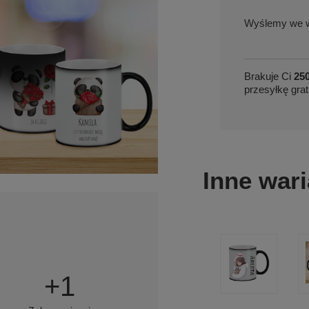
we w
Brakuje Ci
250
przesyłkę grat
Inne wari
+
1