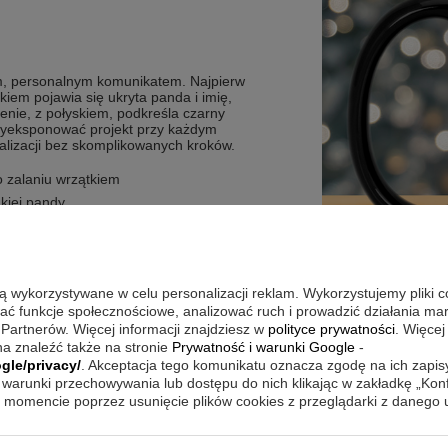
ym, personalnym komunikatem. Najpierw
kiem pojawia się ukryta panda i imię,
enie, z połyskiem, podkreśla czarny
wyeksponować projekt przy każdym
onalizacji bez skomplikowanych kroków.
o zalaniu wrzątkiem
dkiej pandy
ie
ron kubka
wysokiej odporności na zniszczenia
są wykorzystywane w celu personalizacji reklam. Wykorzystujemy pliki 
wać funkcje społecznościowe, analizować ruch i prowadzić działania m
 Partnerów. Więcej informacji znajdziesz w
polityce prywatności
. Więcej
a znaleźć także na stronie
Prywatność i warunki Google
-
gle/privacy/
. Akceptacja tego komunikatu oznacza zgodę na ich zapi
rytuału: przygotuj ulubiony napój i
warunki przechowywania lub dostępu do nich klikając w zakładkę „Kon
onny nadruk sprawia, że grafika i imię
momencie poprzez usunięcie plików cookies z przeglądarki z danego
ek. Ponieważ projekt pojawia się
e może być małym, powtarzalnym
ać do wspólnej symboliki bez