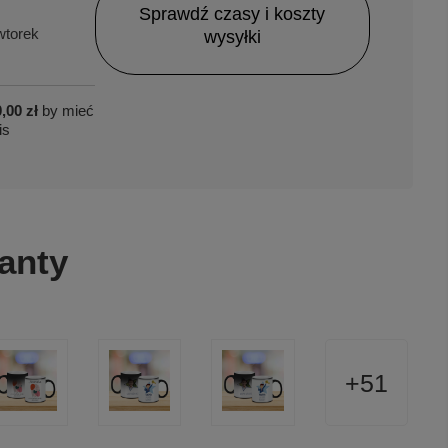
Sprawdź czasy i koszty
torek
wysyłki
,00 zł
by mieć
is
anty
51