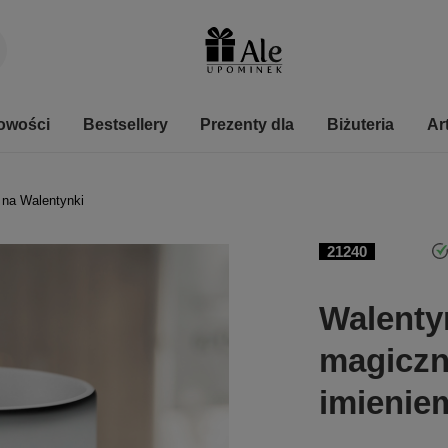
owości
Bestsellery
Prezenty dla
Biżuteria
Ar
 na Walentynki
21240
Walenty
magiczn
imienie