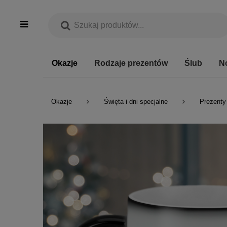
Okazje
Rodzaje prezentów
Ślub
N
Okazje
Święta i dni specjalne
Prezenty