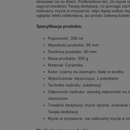
stosować na co dzień. Podkreślono też, że mycie rę
zagrozi trwałości Twojej dedykacji, co pomaga zac
zalecamy mycia w zmywarce, więc lepiej unikać teg
oglądać efekt odsłonięcia, po prostu zalewaj kubek
Specyfikacja produktu
Pojemność: 330 ml
Wysokość produktu: 95 mm
Średnica produktu: 80 mm
Masa produktu: 300 g
Materiał: Ceramika
Kolor: czarny na zewnątrz, biały w środku
Wykończenie: błyszczące, z połyskiem
Technika nadruku: sublimacji
Odporność nadruku: wysoką odporność na z
chemiczne
Trwałość dedykacji: mycie ręczne, ścieranie i
Twojej dedykacji
Mycie w zmywarce: nie zalecamy mycia w 