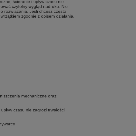
czne, ścieranie i upływ czasu nie
hować czytelny wygląd nadruku. Nie
o rozwiązania. Jeśli chcesz często
 wrzątkiem zgodnie z opisem działania.
niszczenia mechaniczne oraz
 upływ czasu nie zagrozi trwałości
zmywarce