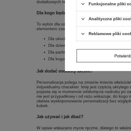
dodatkowych rekwizytów.
Funkcjonalne pliki 
Dla kogo będzie najbardziej trafiony?
Analityczne pliki coo
To wybór dla osób, które lubią praktyczne prezent
elementem zaskoczenia.
Reklamowe pliki coo
Dla ukochanej osoby, gdy szukasz drobnego
Dla dziewczyny, która doceni motyw słodkie
Dla partnera, który lubi użytkowe upominki 
Potwier
Dla kogoś, komu chcesz podarować kubek z 
Jak dodać osobisty akcent?
Personalizacja polega na zmianie imienia właściciel
indywidualny charakter. Imię jest częścią ukrytego
pojawia się w momencie odsłonięcia nadruku po za
nie jest przypadkowy i od razu wskazuje, do kogo 
ułatwia wyeksponowanie personalizacji bez względu 
kubek.
Jak używać i jak dbać?
W opisie wskazano mycie ręczne, dlatego to właśni