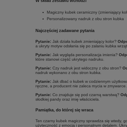
W skład zestawu wchodzi
Magiczny kubek ceramiczny (zmieniający kol
Personalizowany nadruk z obu stron kubka
Najczęściej zadawane pytania
Pytanie:
Jak działa kubek zmieniający kolor?
Odpo
a ukryty motyw odsłania się po zalaniu kubka wrzą
Pytanie:
Jak wygląda personalizacja imienia?
Odp
które stanowi część ukrytego nadruku.
Pytanie:
Czy nadruk jest widoczny z obu stron?
O
nadruk wykonano z obu stron kubka.
Pytanie:
Jak dbać o kubek w codziennym użytkow
ręczne, a producent nie zaleca mycia w zmywarce.
Pytanie:
Co znajduje się pod czarną warstwą?
Od
słodkiej pandy oraz imię właściciela.
Pamiątka, do której się wraca
Ten czarny kubek magiczny sprawdza się wtedy, g
użyteczność z emocją i personalnym detalem. Ukryt