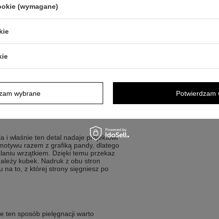
cookie (wymagane)
kie
y z osobistym akcentem oraz
kie
 prezentu na walentynki
j pandy ukryty pod czarną warstwą
do codziennej kawy
dzam wybrane
Potwierdzam 
imieniem właściciela
a i właśnie ten detal nadaje projektowi
 motywu razem z grafiką pandy, dlatego
laniu wrzątkiem. Dzięki temu przekaz
należy kubek. Nadruk z obu stron
na to, z której strony sięgniesz po
e ten sposób pielęgnacji warto