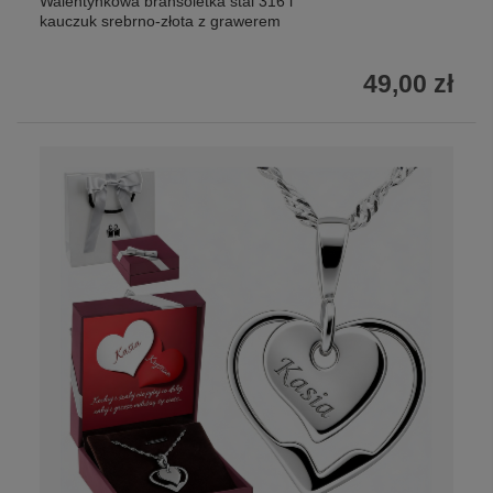
Walentynkowa bransoletka stal 316 i
kauczuk srebrno-złota z grawerem
49,00 zł