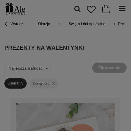
Wstecz
Okazje
Święta i dni specjalne
Prezent
PREZENTY NA WALENTYNKI
Filtrowanie
Najlepsza trafność
Usuń filtry
Dostępność