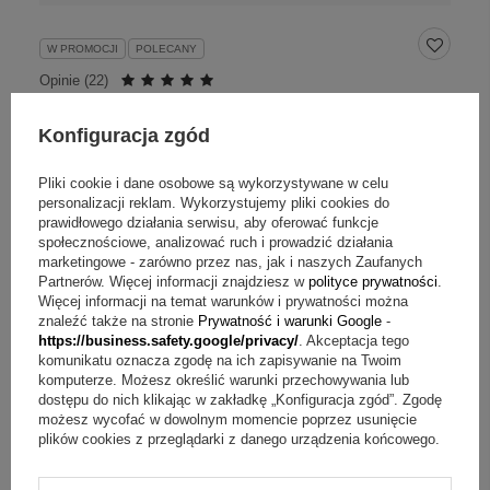
W PROMOCJI
POLECANY
Opinie (
22
)
Walentynki – para breloków połówki serca z
grawerem laserowym
Konfiguracja zgód
Pliki cookie i dane osobowe są wykorzystywane w celu
69,00 zł
personalizacji reklam. Wykorzystujemy pliki cookies do
prawidłowego działania serwisu, aby oferować funkcje
społecznościowe, analizować ruch i prowadzić działania
marketingowe - zarówno przez nas, jak i naszych Zaufanych
Partnerów. Więcej informacji znajdziesz w
polityce prywatności
.
Więcej informacji na temat warunków i prywatności można
znaleźć także na stronie
Prywatność i warunki Google
-
https://business.safety.google/privacy/
. Akceptacja tego
komunikatu oznacza zgodę na ich zapisywanie na Twoim
komputerze. Możesz określić warunki przechowywania lub
dostępu do nich klikając w zakładkę „Konfiguracja zgód”. Zgodę
możesz wycofać w dowolnym momencie poprzez usunięcie
plików cookies z przeglądarki z danego urządzenia końcowego.