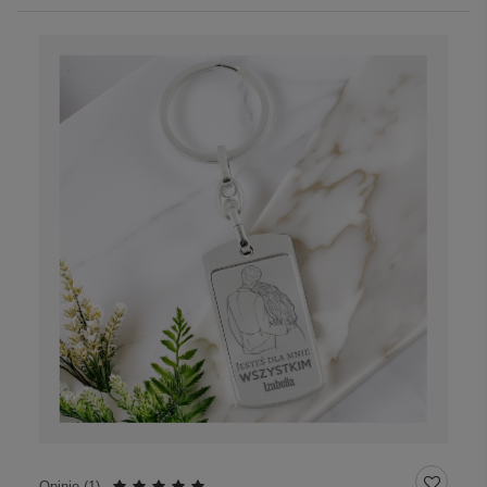
Opinie (
1
)