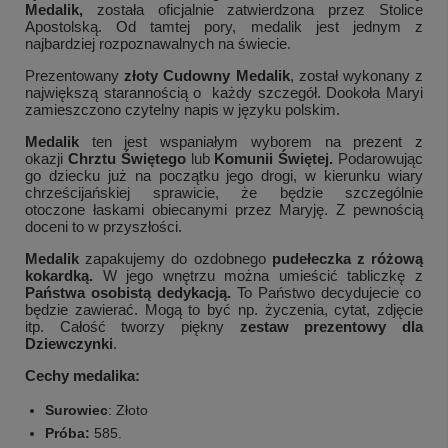
Medalik,
została oficjalnie zatwierdzona przez
Stolice
Apostolską.
Od tamtej pory, medalik jest jednym z
najbardziej rozpoznawalnych na świecie.
Prezentowany
złoty
Cudowny Medalik
, został wykonany z
największą starannością o każdy szczegół. Dookoła Maryi
zamieszczono czytelny napis w języku polskim.
Medalik
ten jest wspaniałym wyborem na prezent z
okazji
Chrztu Świętego
lub
Komunii Świętej.
Podarowując
go dziecku już na początku jego drogi, w kierunku wiary
chrześcijańskiej sprawicie, że będzie szczególnie
otoczone łaskami obiecanymi przez Maryję. Z pewnością
doceni to w przyszłości.
Medalik
zapakujemy do ozdobnego
pudełeczka z różową
kokardką.
W jego wnętrzu można umieścić tabliczkę z
Państwa osobistą dedykacją.
To
Państwo decydujecie co
będzie zawierać. Mogą to być np. życzenia, cytat, zdjęcie
itp. Całość tworzy piękny
zestaw prezentowy dla
Dziewczynki
.
Cechy medalika:
Surowiec
: Złoto
Próba:
585.