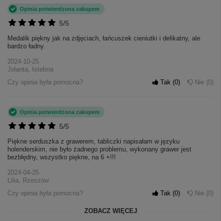
Opinia potwierdzona zakupem
5/5
Medalik piękny jak na zdjęciach, łańcuszek cieniutki i delikatny, ale
bardzo ładny.
2024-10-25
Jolanta, Istebna
Czy opinia była pomocna?
Tak
0
Nie
0
Opinia potwierdzona zakupem
5/5
Piękne serduszka z grawerem, tabliczki napisałam w języku
holenderskim, nie było żadnego problemu, wykonany grawer jest
bezbłędny, wszystko piękne, na 6 +!!!
2024-04-25
Lilia, Rzeszów
Czy opinia była pomocna?
Tak
0
Nie
0
ZOBACZ WIĘCEJ