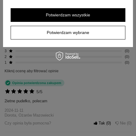
Za opinię otrzymasz
50 pkt.
Potwierdzam wszystkie
w naszym programie lojalnościowym.
Pokaż tylko opinie potwierdzone zakupem
Potwierdzam wybrane
5
17
4
0
3
0
2
0
1
0
Kliknij ocenę aby filtrować opinie
Opinia potwierdzona zakupem
5/5
2ietne pudełko, polecam
+
4
2024-11-11
Dorota, Ożarów Mazowiecki
Zobacz więcej
Czy opinia była pomocna?
Tak
0
Nie
0