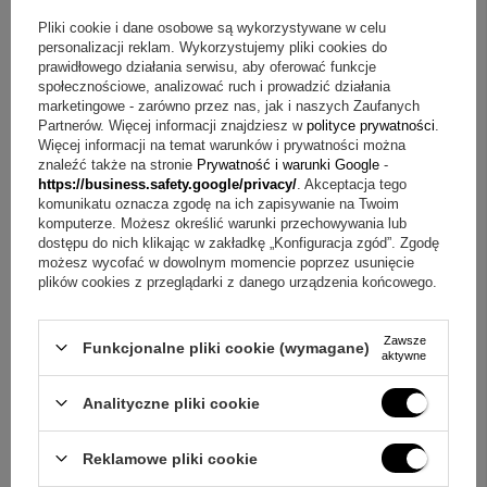
E-mail
Pliki cookie i dane osobowe są wykorzystywane w celu
personalizacji reklam. Wykorzystujemy pliki cookies do
prawidłowego działania serwisu, aby oferować funkcje
Pytanie
społecznościowe, analizować ruch i prowadzić działania
marketingowe - zarówno przez nas, jak i naszych Zaufanych
Partnerów. Więcej informacji znajdziesz w
polityce prywatności
.
Więcej informacji na temat warunków i prywatności można
znaleźć także na stronie
Prywatność i warunki Google
-
https://business.safety.google/privacy/
. Akceptacja tego
komunikatu oznacza zgodę na ich zapisywanie na Twoim
komputerze. Możesz określić warunki przechowywania lub
Wyślij
dostępu do nich klikając w zakładkę „Konfiguracja zgód”. Zgodę
możesz wycofać w dowolnym momencie poprzez usunięcie
plików cookies z przeglądarki z danego urządzenia końcowego.
OPINIE
Zawsze
Funkcjonalne pliki cookie (wymagane)
aktywne
5.00
Analityczne pliki cookie
Liczba wystawionych opinii: 17
Reklamowe pliki cookie
Napisz swoją opinię