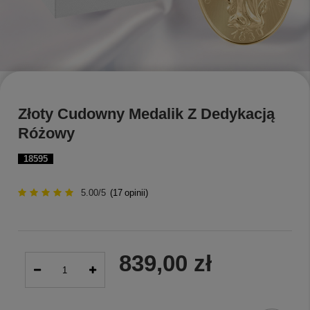
Złoty Cudowny Medalik Z Dedykacją
Różowy
18595
5.00/5
(
17
opinii)
839,00 zł