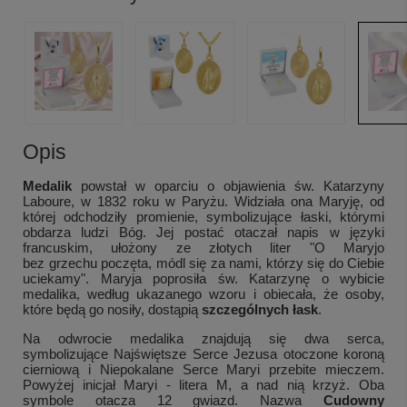
Opis
Medalik
powstał w oparciu o objawienia św. Katarzyny
Laboure, w 1832 roku w Paryżu. Widziała ona Maryję, od
której odchodziły promienie, symbolizujące łaski, którymi
obdarza ludzi Bóg. Jej postać otaczał napis w języki
francuskim, ułożony ze złotych liter "O Maryjo
bez grzechu poczęta, módl się za nami, którzy się do Ciebie
uciekamy
". Maryja poprosiła św. Katarzynę o wybicie
medalika, według ukazanego wzoru i obiecała, że osoby,
które będą go nosiły, dostąpią
szczególnych łask
.
Na odwrocie medalika znajdują się dwa serca,
symbolizujące Najświętsze Serce Jezusa
otoczone koroną
cierniową i Niepokalane Serce
Maryi
przebite mieczem.
Powyżej inicjał Maryi - litera M, a nad nią krzyż. Oba
symbole otacza 12 gwiazd.
Nazwa
Cudowny