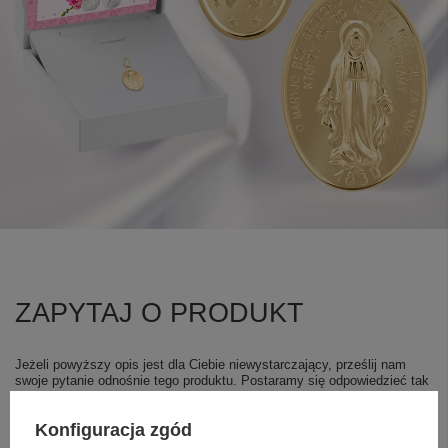
ZAPYTAJ O PRODUKT
Jeżeli powyższy opis jest dla Ciebie niewystarczający, prześlij nam
swoje pytanie odnośnie tego produktu. Postaramy się odpowiedzieć tak
szybko jak tylko będzie to możliwe.
Dane są przetwarzane zgodnie z
polityką prywatności
. Przesyłając je, akceptujesz jej postanowienia.
Konfiguracja zgód