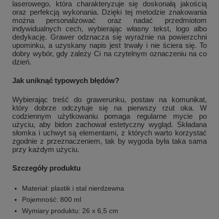
laserowego, która charakteryzuje się doskonałą jakością
oraz perfekcją wykonania. Dzięki tej metodzie znakowania
można personalizować oraz nadać przedmiotom
indywidualnych cech, wybierając własny tekst, logo albo
dedykację. Grawer odznacza się wyraźnie na powierzchni
upominku, a uzyskany napis jest trwały i nie ściera się. To
dobry wybór, gdy zależy Ci na czytelnym oznaczeniu na co
dzień.
Jak uniknąć typowych błędów?
Wybierając treść do grawerunku, postaw na komunikat,
+
3
który dobrze odczytuje się na pierwszy rzut oka. W
codziennym użytkowaniu pomaga regularne mycie po
Zobacz więcej
użyciu, aby bidon zachował estetyczny wygląd. Składana
słomka i uchwyt są elementami, z których warto korzystać
zgodnie z przeznaczeniem, tak by wygoda była taka sama
przy każdym użyciu.
Szczegóły produktu
Materiał: plastik i stal nierdzewna
Pojemność: 800 ml
Wymiary produktu: 26 x 6,5 cm