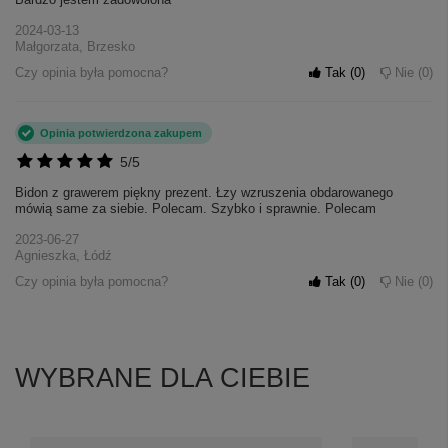
2024-03-13
Małgorzata, Brzesko
Czy opinia była pomocna?
Tak
0
Nie
0
Opinia potwierdzona zakupem
5/5
Bidon z grawerem piękny prezent. Łzy wzruszenia obdarowanego
mówią same za siebie. Polecam. Szybko i sprawnie. Polecam
2023-06-27
Agnieszka, Łódź
Czy opinia była pomocna?
Tak
0
Nie
0
WYBRANE DLA CIEBIE