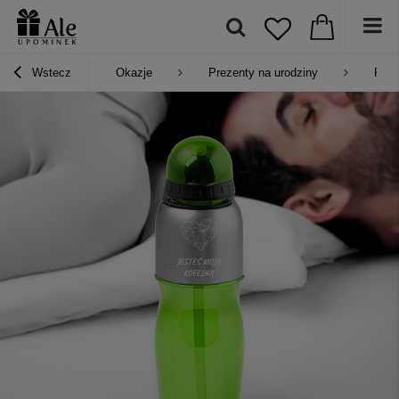
Wstecz
Okazje
Prezenty na urodziny
Prez