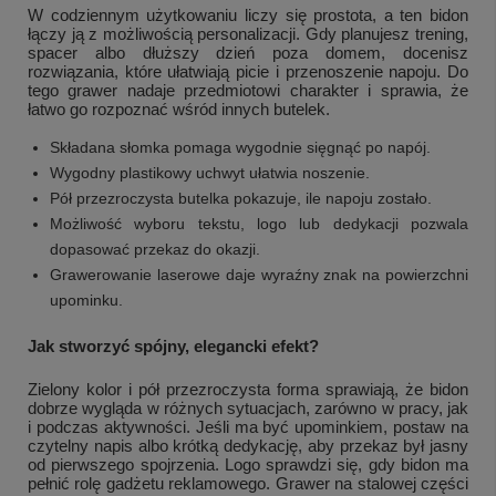
W codziennym użytkowaniu liczy się prostota, a ten bidon
łączy ją z możliwością personalizacji. Gdy planujesz trening,
spacer albo dłuższy dzień poza domem, docenisz
rozwiązania, które ułatwiają picie i przenoszenie napoju. Do
tego grawer nadaje przedmiotowi charakter i sprawia, że
łatwo go rozpoznać wśród innych butelek.
Składana słomka pomaga wygodnie sięgnąć po napój.
Wygodny plastikowy uchwyt ułatwia noszenie.
Pół przezroczysta butelka pokazuje, ile napoju zostało.
Możliwość wyboru tekstu, logo lub dedykacji pozwala
dopasować przekaz do okazji.
Grawerowanie laserowe daje wyraźny znak na powierzchni
upominku.
Jak stworzyć spójny, elegancki efekt?
Zielony kolor i pół przezroczysta forma sprawiają, że bidon
dobrze wygląda w różnych sytuacjach, zarówno w pracy, jak
i podczas aktywności. Jeśli ma być upominkiem, postaw na
czytelny napis albo krótką dedykację, aby przekaz był jasny
od pierwszego spojrzenia. Logo sprawdzi się, gdy bidon ma
pełnić rolę gadżetu reklamowego. Grawer na stalowej części