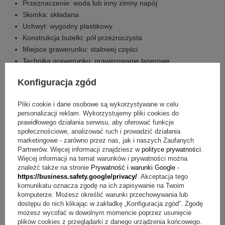
Przeznaczenie: woda lub inny zimny napój
Słomka: składana
Uchwyt: wygodny plastikowy
Konstrukcja butelki: pół przezroczysta
Miejsce grawerunku: stalowej części
Technika grawerunku: grawerowanie laserowe
Zakres grawerunku: tekst, logo, dedykację
Konfiguracja zgód
Trwałość napisu: uzyskany napis jest trwały i nie ściera się
Informacja o grawerze: GRAWER GRATIS!
Pliki cookie i dane osobowe są wykorzystywane w celu
personalizacji reklam. Wykorzystujemy pliki cookies do
Co otrzymujesz w zestawie?
prawidłowego działania serwisu, aby oferować funkcje
społecznościowe, analizować ruch i prowadzić działania
bidon sportowy
marketingowe - zarówno przez nas, jak i naszych Zaufanych
grawer na stalowej części
Partnerów. Więcej informacji znajdziesz w
polityce prywatności
.
Więcej informacji na temat warunków i prywatności można
znaleźć także na stronie
Prywatność i warunki Google
-
Q&A w skrócie
https://business.safety.google/privacy/
. Akceptacja tego
komunikatu oznacza zgodę na ich zapisywanie na Twoim
Pytanie:
Jak używać bidonu do zimnych napojów?
komputerze. Możesz określić warunki przechowywania lub
Odpowiedź:
Bidon jest przeznaczony na wodę lub inny
dostępu do nich klikając w zakładkę „Konfiguracja zgód”. Zgodę
zimny napój.
możesz wycofać w dowolnym momencie poprzez usunięcie
Pytanie:
Jak można spersonalizować bidon?
Odpowiedź:
plików cookies z przeglądarki z danego urządzenia końcowego.