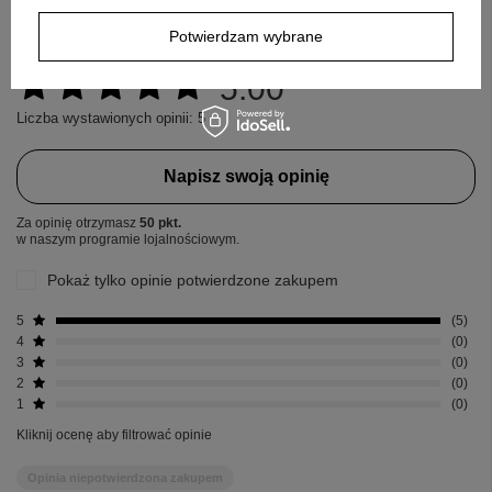
OPINIE
Potwierdzam wybrane
5.00
Liczba wystawionych opinii: 5
Napisz swoją opinię
Za opinię otrzymasz
50 pkt.
w naszym programie lojalnościowym.
Pokaż tylko opinie potwierdzone zakupem
5
5
4
0
3
0
2
0
1
0
Kliknij ocenę aby filtrować opinie
Opinia niepotwierdzona zakupem