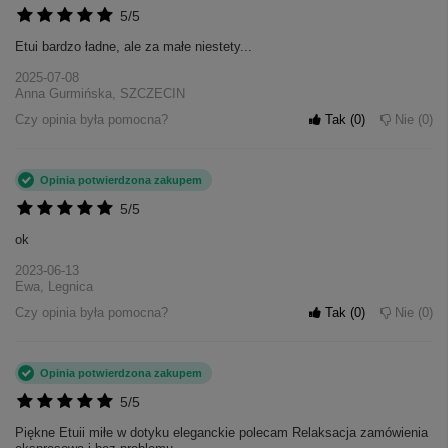
5/5
Etui bardzo ładne, ale za małe niestety...
2025-07-08
Anna Gurmińska, SZCZECIN
Czy opinia była pomocna?
Tak
0
Nie
0
Opinia potwierdzona zakupem
5/5
ok
2023-06-13
Ewa, Legnica
Czy opinia była pomocna?
Tak
0
Nie
0
Opinia potwierdzona zakupem
5/5
Piękne Etuii miłe w dotyku eleganckie polecam Relaksacja zamówienia