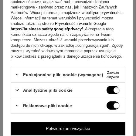
społecznościowe, analizować ruch i prowadzić działania
ZAPYTAJ O PRODUKT
marketingowe - zarówno przez nas, jak i naszych Zaufanych
Partnerów. Więcej informacji znajdziesz w
polityce prywatności
.
Więcej informacji na temat warunków i prywatności można
znaleźć także na stronie
Prywatność i warunki Google
-
Jeżeli powyższy opis jest dla Ciebie niewystarczający, prześlij nam
swoje pytanie odnośnie tego produktu. Postaramy się odpowiedzieć tak
https://business.safety.google/privacy/
. Akceptacja tego
szybko jak tylko będzie to możliwe.
Dane są przetwarzane zgodnie z
komunikatu oznacza zgodę na ich zapisywanie na Twoim
polityką prywatności
. Przesyłając je, akceptujesz jej postanowienia.
komputerze. Możesz określić warunki przechowywania lub
dostępu do nich klikając w zakładkę „Konfiguracja zgód”. Zgodę
możesz wycofać w dowolnym momencie poprzez usunięcie
E-mail
plików cookies z przeglądarki z danego urządzenia końcowego.
Pytanie
Zawsze
Funkcjonalne pliki cookie (wymagane)
aktywne
Analityczne pliki cookie
Reklamowe pliki cookie
Wyślij
Potwierdzam wszystkie