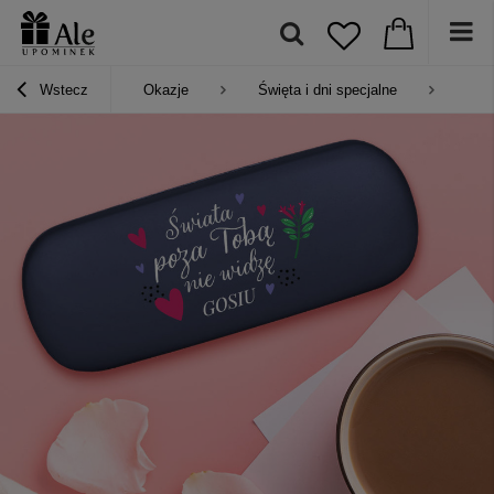
Wstecz
Okazje
Święta i dni specjalne
Prez