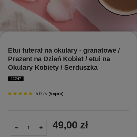
Etui futerał na okulary - granatowe /
Prezent na Dzień Kobiet / etui na
Okulary Kobiety / Serduszka
22247
5.00/5
(
5
opinii)
49,00 zł