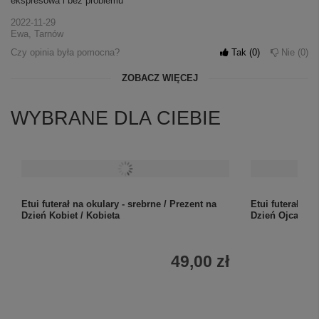
ekspresowa i bez problemu
2022-11-29
Ewa, Tarnów
Czy opinia była pomocna?
Tak
0
Nie
0
ZOBACZ WIĘCEJ
WYBRANE DLA CIEBIE
Etui futerał na okulary - srebrne / Prezent na
Etui futerał na 
Dzień Kobiet / Kobieta
Dzień Ojca / Z
49,00 zł