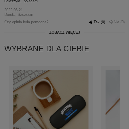
ucieszyła...polecam
2022-03-21
Dorota, Szczecin
Czy opinia była pomocna?
Tak
0
Nie
0
ZOBACZ WIĘCEJ
WYBRANE DLA CIEBIE