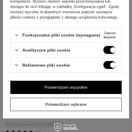
OPINIE
komputerze. Możesz określić warunki przechowywania lub
dostępu do nich klikając w zakładkę „Konfiguracja zgód”. Zgodę
możesz wycofać w dowolnym momencie poprzez usunięcie
plików cookies z przeglądarki z danego urządzenia końcowego.
5.00
Liczba wystawionych opinii: 6
Zawsze
Funkcjonalne pliki cookie (wymagane)
aktywne
Napisz swoją opinię
Analityczne pliki cookie
Za opinię otrzymasz
50 pkt.
w naszym programie lojalnościowym.
Reklamowe pliki cookie
Pokaż tylko opinie potwierdzone zakupem
5
6
Potwierdzam wszystkie
4
0
3
0
2
0
Potwierdzam wybrane
1
0
Kliknij ocenę aby filtrować opinie
Opinia niepotwierdzona zakupem