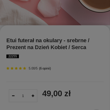
Etui futerał na okulary - srebrne /
Prezent na Dzień Kobiet / Serca
22255
5.00/5
(
6
opinii)
49,00 zł