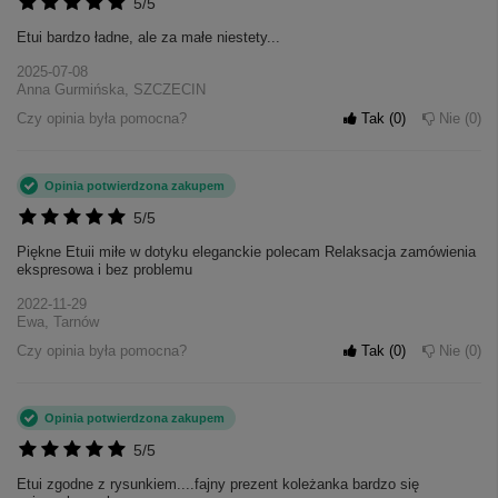
5/5
Etui bardzo ładne, ale za małe niestety...
2025-07-08
Anna Gurmińska, SZCZECIN
Czy opinia była pomocna?
Tak
0
Nie
0
Opinia potwierdzona zakupem
5/5
Piękne Etuii miłe w dotyku eleganckie polecam Relaksacja zamówienia
ekspresowa i bez problemu
2022-11-29
Ewa, Tarnów
Czy opinia była pomocna?
Tak
0
Nie
0
Opinia potwierdzona zakupem
5/5
Etui zgodne z rysunkiem....fajny prezent koleżanka bardzo się