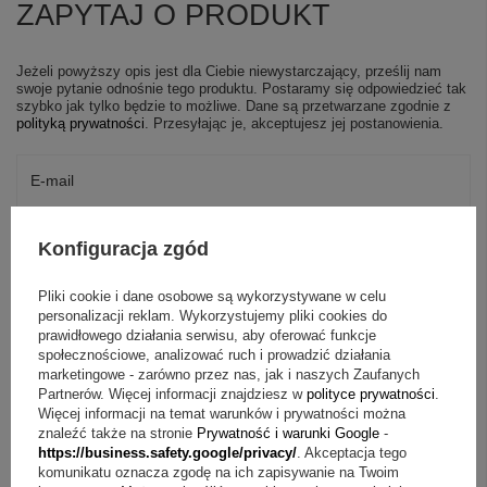
ZAPYTAJ O PRODUKT
Jeżeli powyższy opis jest dla Ciebie niewystarczający, prześlij nam
swoje pytanie odnośnie tego produktu. Postaramy się odpowiedzieć tak
szybko jak tylko będzie to możliwe.
Dane są przetwarzane zgodnie z
polityką prywatności
. Przesyłając je, akceptujesz jej postanowienia.
E-mail
Pytanie
Konfiguracja zgód
Pliki cookie i dane osobowe są wykorzystywane w celu
personalizacji reklam. Wykorzystujemy pliki cookies do
prawidłowego działania serwisu, aby oferować funkcje
społecznościowe, analizować ruch i prowadzić działania
marketingowe - zarówno przez nas, jak i naszych Zaufanych
Wyślij
Partnerów. Więcej informacji znajdziesz w
polityce prywatności
.
Więcej informacji na temat warunków i prywatności można
znaleźć także na stronie
Prywatność i warunki Google
-
https://business.safety.google/privacy/
. Akceptacja tego
komunikatu oznacza zgodę na ich zapisywanie na Twoim