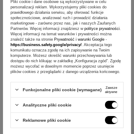
Pliki cookie i dane osobowe są wykorzystywane w celu
personalizacji reklam. Wykorzystujemy pliki cookies do
prawidłowego działania serwisu, aby oferować funkcje
Pytanie
społecznościowe, analizować ruch i prowadzić działania
marketingowe - zarówno przez nas, jak i naszych Zaufanych
Partnerów. Więcej informacji znajdziesz w
polityce prywatności
.
Więcej informacji na temat warunków i prywatności można
znaleźć także na stronie
Prywatność i warunki Google
-
https://business.safety.google/privacy/
. Akceptacja tego
komunikatu oznacza zgodę na ich zapisywanie na Twoim
komputerze. Możesz określić warunki przechowywania lub
Wyślij
dostępu do nich klikając w zakładkę „Konfiguracja zgód”. Zgodę
możesz wycofać w dowolnym momencie poprzez usunięcie
plików cookies z przeglądarki z danego urządzenia końcowego.
OPINIE
Zawsze
Funkcjonalne pliki cookie (wymagane)
aktywne
4.50
Analityczne pliki cookie
Liczba wystawionych opinii: 2
Reklamowe pliki cookie
Napisz swoją opinię