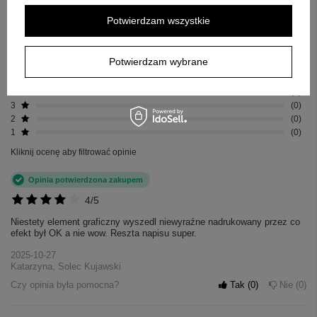
Za opinię otrzymasz
50 pkt.
Potwierdzam wszystkie
w naszym programie lojalnościowym.
Pokaż tylko opinie potwierdzone zakupem
Potwierdzam wybrane
5
1
4
1
3
0
2
0
1
0
Kliknij ocenę aby filtrować opinie
Opinia potwierdzona zakupem
4/5
Niestety element graficzny wyszedl niewyraźne nadrukowany przez co
efekt był OK a nie wow. Reszta napisu super.
2025-10-27
Katarzyna, Solec Kujawski
Czy opinia była pomocna?
Tak
0
Nie
0