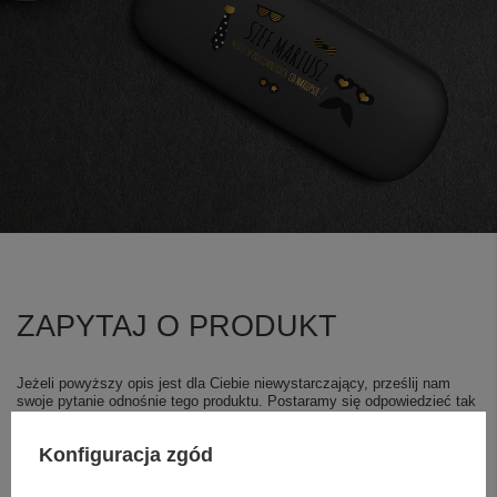
ZAPYTAJ O PRODUKT
Jeżeli powyższy opis jest dla Ciebie niewystarczający, prześlij nam
swoje pytanie odnośnie tego produktu. Postaramy się odpowiedzieć tak
szybko jak tylko będzie to możliwe.
Dane są przetwarzane zgodnie z
polityką prywatności
. Przesyłając je, akceptujesz jej postanowienia.
Konfiguracja zgód
E-mail