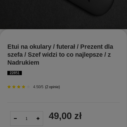
Etui na okulary / futerał / Prezent dla
szefa / Szef widzi to co najlepsze / z
Nadrukiem
22851
4.50/5
(
2
opinie)
49,00 zł