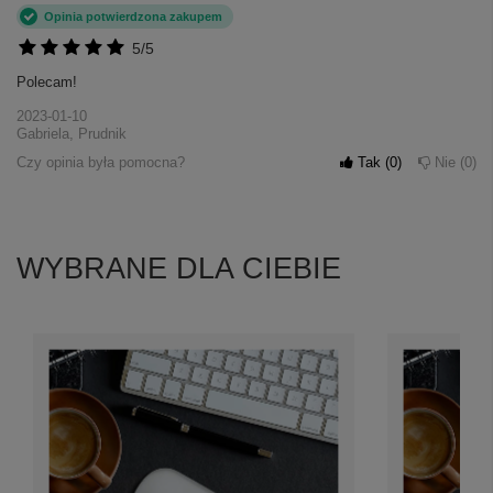
Opinia potwierdzona zakupem
5/5
Polecam!
2023-01-10
Gabriela, Prudnik
Czy opinia była pomocna?
Tak
0
Nie
0
WYBRANE DLA CIEBIE