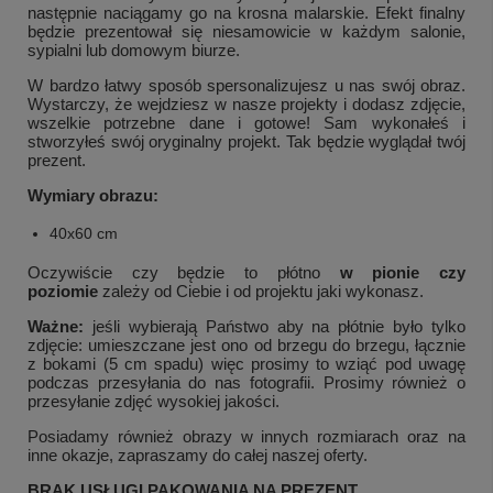
następnie naciągamy go na krosna malarskie. Efekt finalny
będzie prezentował się niesamowicie w każdym salonie,
sypialni lub domowym biurze.
W bardzo łatwy sposób spersonalizujesz u nas swój obraz.
Wystarczy, że wejdziesz w nasze projekty i dodasz zdjęcie,
wszelkie potrzebne dane i gotowe! Sam wykonałeś i
stworzyłeś swój oryginalny projekt. Tak będzie wyglądał twój
prezent.
Wymiary obrazu:
40x60 cm
Oczywiście czy będzie to płótno
w pionie czy
poziomie
zależy od Ciebie i od projektu jaki wykonasz.
Ważne:
jeśli wybierają Państwo aby na płótnie było tylko
zdjęcie:
umieszczane jest ono od brzegu do brzegu, łącznie
z bokami (5 cm spadu) więc prosimy to wziąć pod uwagę
podczas przesyłania do nas fotografii. Prosimy również o
przesyłanie zdjęć wysokiej jakości.
Posiadamy również obrazy w innych rozmiarach oraz na
inne okazje, zapraszamy do całej naszej oferty.
BRAK USŁUGI PAKOWANIA NA PREZENT