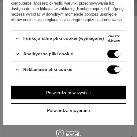
komputerze. Możesz określić warunki przechowywania lub
dostępu do nich klikając w zakładkę „Konfiguracja zgód”. Zgodę
możesz wycofać w dowolnym momencie poprzez usunięcie
plików cookies z przeglądarki z danego urządzenia końcowego.
Zawsze
Funkcjonalne pliki cookie (wymagane)
ZAPYTAJ O PRODUKT
aktywne
Analityczne pliki cookie
Jeżeli powyższy opis jest dla Ciebie niewystarczający, prześlij nam
swoje pytanie odnośnie tego produktu. Postaramy się odpowiedzieć tak
szybko jak tylko będzie to możliwe.
Dane są przetwarzane zgodnie z
Reklamowe pliki cookie
polityką prywatności
. Przesyłając je, akceptujesz jej postanowienia.
E-mail
Potwierdzam wszystkie
Pytanie
Potwierdzam wybrane