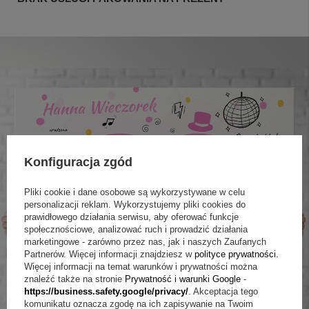
Konfiguracja zgód
+
1
Pliki cookie i dane osobowe są wykorzystywane w celu
personalizacji reklam. Wykorzystujemy pliki cookies do
prawidłowego działania serwisu, aby oferować funkcje
Zobacz więcej
społecznościowe, analizować ruch i prowadzić działania
marketingowe - zarówno przez nas, jak i naszych Zaufanych
Partnerów. Więcej informacji znajdziesz w
polityce prywatności
.
Więcej informacji na temat warunków i prywatności można
znaleźć także na stronie
Prywatność i warunki Google
-
https://business.safety.google/privacy/
. Akceptacja tego
komunikatu oznacza zgodę na ich zapisywanie na Twoim