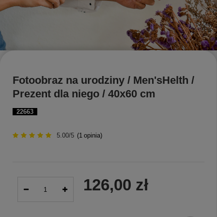
Fotoobraz na urodziny / Men'sHelth /
Prezent dla niego / 40x60 cm
22663
5.00/5
(
1
opinia)
126,00 zł