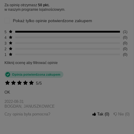
Za opinię otrzymasz
50 pkt.
w naszym programie lojalnościowym.
Pokaż tylko opinie potwierdzone zakupem
5
1
4
0
3
0
2
0
1
0
Kliknij ocenę aby filtrować opinie
Opinia potwierdzona zakupem
5/5
OK
2022-08-31
BOGDAN, JANUSZKOWICE
Czy opinia była pomocna?
Tak
0
Nie
0