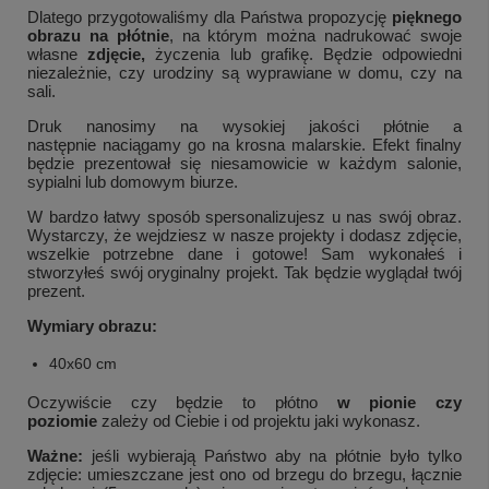
Dlatego przygotowaliśmy dla Państwa propozycję
pięknego
obrazu na płótnie
, na którym można nadrukować swoje
własne
zdjęcie,
życzenia lub grafikę. Będzie odpowiedni
niezależnie, czy urodziny są wyprawiane w domu, czy na
sali.
Druk nanosimy na wysokiej jakości płótnie a
następnie naciągamy go na krosna malarskie. Efekt finalny
będzie prezentował się niesamowicie w każdym salonie,
sypialni lub domowym biurze.
W bardzo łatwy sposób spersonalizujesz u nas swój obraz.
Wystarczy, że wejdziesz w nasze projekty i dodasz zdjęcie,
wszelkie potrzebne dane i gotowe! Sam wykonałeś i
stworzyłeś swój oryginalny projekt. Tak będzie wyglądał twój
prezent.
Wymiary obrazu:
40x60 cm
Oczywiście czy będzie to płótno
w pionie czy
poziomie
zależy od Ciebie i od projektu jaki wykonasz.
Ważne:
jeśli wybierają Państwo aby na płótnie było tylko
zdjęcie:
umieszczane jest ono od brzegu do brzegu, łącznie