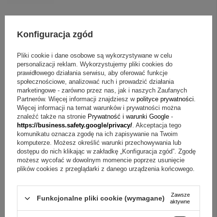
Konfiguracja zgód
Pliki cookie i dane osobowe są wykorzystywane w celu
personalizacji reklam. Wykorzystujemy pliki cookies do
prawidłowego działania serwisu, aby oferować funkcje
społecznościowe, analizować ruch i prowadzić działania
marketingowe - zarówno przez nas, jak i naszych Zaufanych
Partnerów. Więcej informacji znajdziesz w
polityce prywatności
.
Więcej informacji na temat warunków i prywatności można
znaleźć także na stronie
Prywatność i warunki Google
-
https://business.safety.google/privacy/
. Akceptacja tego
komunikatu oznacza zgodę na ich zapisywanie na Twoim
ZAPYTAJ O PRODUKT
komputerze. Możesz określić warunki przechowywania lub
dostępu do nich klikając w zakładkę „Konfiguracja zgód”. Zgodę
możesz wycofać w dowolnym momencie poprzez usunięcie
Jeżeli powyższy opis jest dla Ciebie niewystarczający, prześlij nam
plików cookies z przeglądarki z danego urządzenia końcowego.
swoje pytanie odnośnie tego produktu. Postaramy się odpowiedzieć tak
szybko jak tylko będzie to możliwe.
Dane są przetwarzane zgodnie z
polityką prywatności
. Przesyłając je, akceptujesz jej postanowienia.
Zawsze
Funkcjonalne pliki cookie (wymagane)
aktywne
E-mail