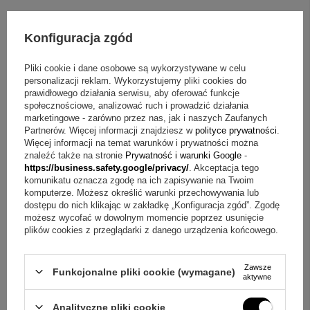
Kufel na piwo 0,5l z Grawerem Szklany Prezent
Zapalniczka 
Urodziny Dzień Taty
grawerem di
Konfiguracja zgód
49,00 zł
Pliki cookie i dane osobowe są wykorzystywane w celu
personalizacji reklam. Wykorzystujemy pliki cookies do
prawidłowego działania serwisu, aby oferować funkcje
ZAPYTAJ O PRODUKT
społecznościowe, analizować ruch i prowadzić działania
marketingowe - zarówno przez nas, jak i naszych Zaufanych
Partnerów. Więcej informacji znajdziesz w
polityce prywatności
.
Więcej informacji na temat warunków i prywatności można
Jeżeli powyższy opis jest dla Ciebie niewystarczający, prześlij nam
swoje pytanie odnośnie tego produktu. Postaramy się odpowiedzieć tak
znaleźć także na stronie
Prywatność i warunki Google
-
szybko jak tylko będzie to możliwe.
Dane są przetwarzane zgodnie z
https://business.safety.google/privacy/
. Akceptacja tego
polityką prywatności
. Przesyłając je, akceptujesz jej postanowienia.
komunikatu oznacza zgodę na ich zapisywanie na Twoim
komputerze. Możesz określić warunki przechowywania lub
dostępu do nich klikając w zakładkę „Konfiguracja zgód”. Zgodę
E-mail
możesz wycofać w dowolnym momencie poprzez usunięcie
plików cookies z przeglądarki z danego urządzenia końcowego.
Pytanie
Zawsze
Funkcjonalne pliki cookie (wymagane)
aktywne
Analityczne pliki cookie