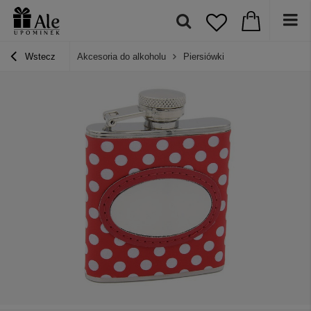
Wstecz
Akcesoria do alkoholu
Piersiówki