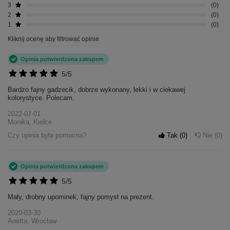
3
0
2
0
1
0
Kliknij ocenę aby filtrować opinie
Opinia potwierdzona zakupem
5/5
Bardzo fajny gadzecik, dobrze wykonany, lekki i w ciekawej
kolorystyce. Polecam.
2022-07-01
Monika, Kielce
Czy opinia była pomocna?
Tak
0
Nie
0
Opinia potwierdzona zakupem
5/5
Mały, drobny upominek, fajny pomysł na prezent.
2020-03-30
Anetta, Wrocław