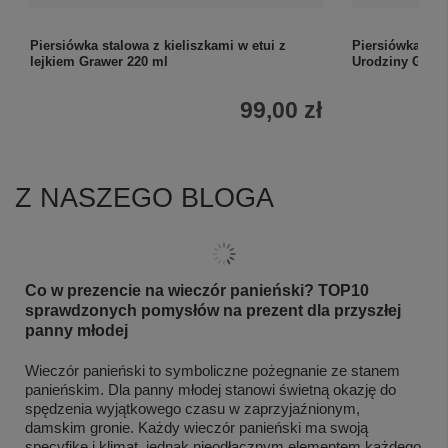
Piersiówka stalowa z kieliszkami w etui z
Piersiówka Sza
lejkiem Grawer 220 ml
Urodziny Graw
99,00 zł
Z NASZEGO BLOGA
Co w prezencie na wieczór panieński? TOP10
sprawdzonych pomysłów na prezent dla przyszłej
panny młodej
Wieczór panieński to symboliczne pożegnanie ze stanem
panieńskim. Dla panny młodej stanowi świetną okazję do
spędzenia wyjątkowego czasu w zaprzyjaźnionym,
damskim gronie. Każdy wieczór panieński ma swoją
specyfikę i klimat, jednak nieodłącznym elementem każdego