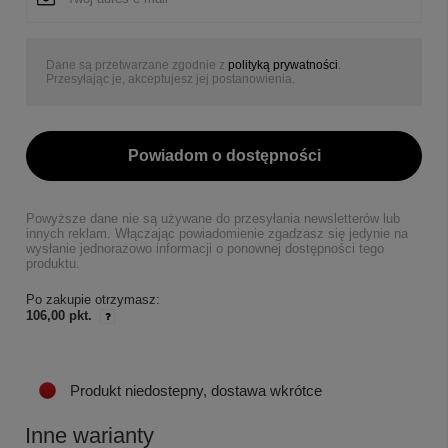
Dane są przetwarzane zgodnie z
polityką prywatności
.
Przesyłając je, akceptujesz jej postanowienia.
Powiadom o dostępności
Powyższe dane nie są używane do przesyłania newsletterów lub
innych reklam. Włączając powiadomienie zgadzasz się jedynie na
wysłanie jednorazowo informacji o ponownej dostępności tego
produktu.
Po zakupie otrzymasz:
106,00 pkt.
Produkt niedostepny, dostawa wkrótce
Inne warianty