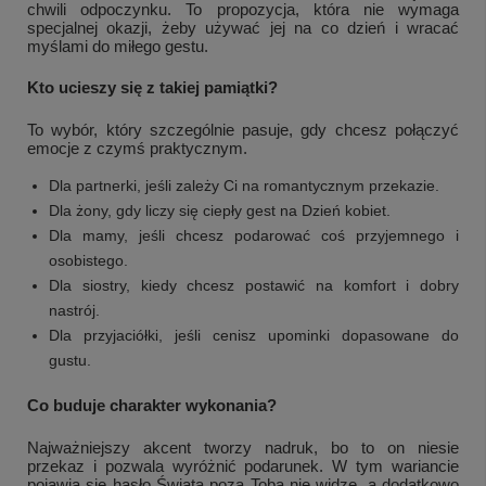
chwili odpoczynku. To propozycja, która nie wymaga
specjalnej okazji, żeby używać jej na co dzień i wracać
myślami do miłego gestu.
Kto ucieszy się z takiej pamiątki?
To wybór, który szczególnie pasuje, gdy chcesz połączyć
emocje z czymś praktycznym.
Dla partnerki, jeśli zależy Ci na romantycznym przekazie.
Dla żony, gdy liczy się ciepły gest na Dzień kobiet.
Dla mamy, jeśli chcesz podarować coś przyjemnego i
osobistego.
Dla siostry, kiedy chcesz postawić na komfort i dobry
nastrój.
Dla przyjaciółki, jeśli cenisz upominki dopasowane do
gustu.
Co buduje charakter wykonania?
Najważniejszy akcent tworzy nadruk, bo to on niesie
przekaz i pozwala wyróżnić podarunek. W tym wariancie
pojawia się hasło Świata poza Tobą nie widzę, a dodatkowo