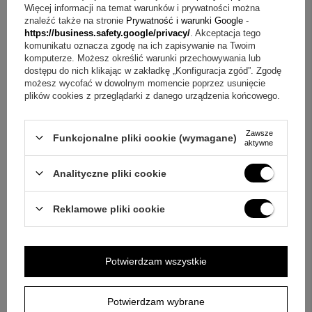
Więcej informacji na temat warunków i prywatności można
Możliwość nadruku: umieszczenie imienia
znaleźć także na stronie
Prywatność i warunki Google
-
Technika nadruku: bardzo trwała
https://business.safety.google/privacy/
. Akceptacja tego
komunikatu oznacza zgodę na ich zapisywanie na Twoim
Kraj produkcji: polska
komputerze. Możesz określić warunki przechowywania lub
dostępu do nich klikając w zakładkę „Konfiguracja zgód”. Zgodę
W zestawie są ujęte następujące elementy
możesz wycofać w dowolnym momencie poprzez usunięcie
plików cookies z przeglądarki z danego urządzenia końcowego.
poduszka
poszewka
Zawsze
nadruk na poszewce
Funkcjonalne pliki cookie (wymagane)
aktywne
Pytania przed zakupem poduszki z nadrukiem
Analityczne pliki cookie
Pytanie:
Jak dodać imię do nadruku?
Odpowiedź:
Nadruk
pozwala na umieszczenie imienia, dzięki czemu projekt
Reklamowe pliki cookie
zyskuje indywidualny charakter.
Pytanie:
Jak wygląda wykończenie poszewki?
Odpowiedź:
Poszewka ma matowe wykończenie.
Potwierdzam wszystkie
Pytanie:
Jakie elementy otrzymam w komplecie?
Odpowiedź:
W skład zestawu wchodzi poduszka,
poszewka oraz nadruk na poszewce.
Potwierdzam wybrane