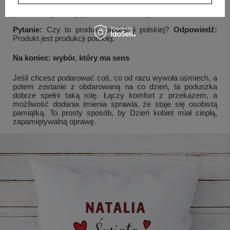
Pytanie:
Czy nadruk jest trwały?
Odpowiedź:
Nadruk
poduszki wykonany jest w bardzo trwałej technice.
Pytanie:
Czy to produkt produkcji polskiej?
Odpowiedź:
Produkt jest produkcji polskiej.
Na koniec: wybór, który ma sens
Jeśli chcesz podarować coś, co od razu wywoła uśmiech, a
potem zostanie z obdarowaną na co dzień, ta poduszka
dobrze spełni taką rolę. Łączy komfort z przekazem, a
możliwość dodania imienia sprawia, że staje się osobistą
pamiątką. To prosty sposób, by Dzień kobiet miał ciepłą,
zapamiętywalną oprawę.