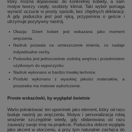
który można dopasować do konkretnej kobiety, a sam
motyw tworzy ciepły, osobisty klimat. Taki wybór pomaga
wyrazić uczucie w prosty sposób, bez zbędnych deklaracji.
A gdy poduszka jest pod ręką, przypomina o geście i
utrzymuje pozytywny nastrój.
Okazja: Dzień kobiet jest wskazana jako moment
wręczenia.
Nadruk pozwala na umieszczenie imienia, co nadaje
indywidualne cechy.
Poduszka jest jednocześnie ozdobą wnętrza i przedmiotem
użytkowym do wypoczynku.
Nadruk wykonano w bardzo trwałej technice.
Produkt wykonano z wysokiej jakości materiałów, a
poszewka ma matowe wykończenie.
Proste wskazówki, by wyglądał świetnie
Warto potraktować ten upominek jako element, który od razu
buduje nastrój po wręczeniu. Motyw i personalizacja robią
wrażenie szczególnie wtedy, gdy obdarowana od razu
zauważy swoje imię na projekcie. Poduszka dobrze wygląda
jako akcent w otoczeniu, a przy tym naturalnie zachęca do