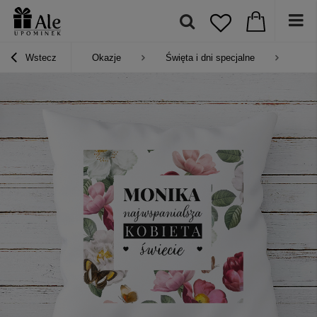
Wstecz
Okazje
Święta i dni specjalne
Prez