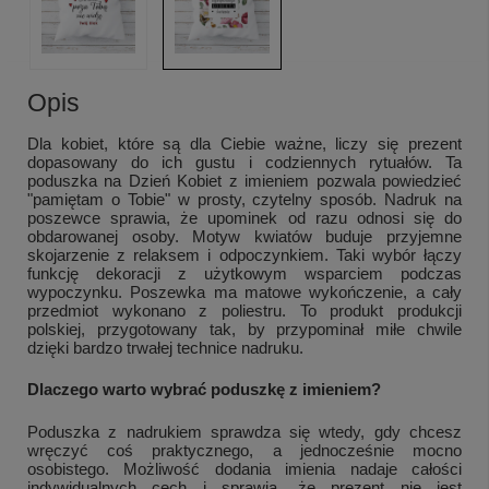
Opis
Dla kobiet, które są dla Ciebie ważne, liczy się prezent
dopasowany do ich gustu i codziennych rytuałów. Ta
poduszka na Dzień Kobiet z imieniem pozwala powiedzieć
"pamiętam o Tobie" w prosty, czytelny sposób. Nadruk na
poszewce sprawia, że upominek od razu odnosi się do
obdarowanej osoby. Motyw kwiatów buduje przyjemne
skojarzenie z relaksem i odpoczynkiem. Taki wybór łączy
funkcję dekoracji z użytkowym wsparciem podczas
wypoczynku. Poszewka ma matowe wykończenie, a cały
przedmiot wykonano z poliestru. To produkt produkcji
polskiej, przygotowany tak, by przypominał miłe chwile
dzięki bardzo trwałej technice nadruku.
Dlaczego warto wybrać poduszkę z imieniem?
Poduszka z nadrukiem sprawdza się wtedy, gdy chcesz
wręczyć coś praktycznego, a jednocześnie mocno
osobistego. Możliwość dodania imienia nadaje całości
indywidualnych cech i sprawia, że prezent nie jest