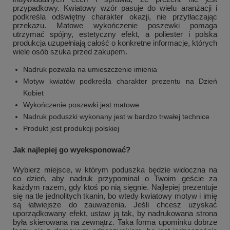
przypadkowy. Kwiatowy wzór pasuje do wielu aranżacji i
podkreśla odświętny charakter okazji, nie przytłaczając
przekazu. Matowe wykończenie poszewki pomaga
utrzymać spójny, estetyczny efekt, a poliester i polska
produkcja uzupełniają całość o konkretne informacje, których
wiele osób szuka przed zakupem.
Nadruk pozwala na umieszczenie imienia
Motyw kwiatów podkreśla charakter prezentu na Dzień
Kobiet
Wykończenie poszewki jest matowe
Nadruk poduszki wykonany jest w bardzo trwałej technice
Produkt jest produkcji polskiej
Jak najlepiej go wyeksponować?
Wybierz miejsce, w którym poduszka będzie widoczna na
co dzień, aby nadruk przypominał o Twoim geście za
każdym razem, gdy ktoś po nią sięgnie. Najlepiej prezentuje
się na tle jednolitych tkanin, bo wtedy kwiatowy motyw i imię
są łatwiejsze do zauważenia. Jeśli chcesz uzyskać
uporządkowany efekt, ustaw ją tak, by nadrukowana strona
była skierowana na zewnątrz. Taka forma upominku dobrze