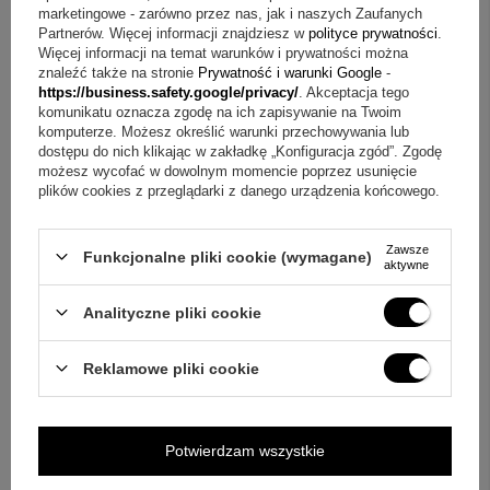
marketingowe - zarówno przez nas, jak i naszych Zaufanych
Nadruk: pozwala na umieszczenie imienia
Partnerów. Więcej informacji znajdziesz w
polityce prywatności
.
Technika nadruku: bardzo trwała
Więcej informacji na temat warunków i prywatności można
znaleźć także na stronie
Prywatność i warunki Google
-
W skład zestawu wchodzi
https://business.safety.google/privacy/
. Akceptacja tego
komunikatu oznacza zgodę na ich zapisywanie na Twoim
komputerze. Możesz określić warunki przechowywania lub
poduszka
dostępu do nich klikając w zakładkę „Konfiguracja zgód”. Zgodę
poszewka
możesz wycofać w dowolnym momencie poprzez usunięcie
nadruk na poszewce
plików cookies z przeglądarki z danego urządzenia końcowego.
Najczęściej zadawane pytania o poduszce na Dzień
Zawsze
Funkcjonalne pliki cookie (wymagane)
Kobiet
aktywne
Pytanie:
Jak można spersonalizować ten prezent?
Analityczne pliki cookie
Odpowiedź:
Nadruk pozwala na umieszczenie imienia,
dzięki czemu poduszka nabiera indywidualnych cech.
Reklamowe pliki cookie
Pytanie:
Jakie wykończenie ma poszewka?
Odpowiedź:
Wykończenie poszewki jest matowe.
Pytanie:
Jak trwały jest nadruk?
Odpowiedź:
Nadruk
Potwierdzam wszystkie
poduszki wykonany jest w bardzo trwałej technice.
Pytanie:
Co otrzymuję w zestawie?
Odpowiedź:
W skład