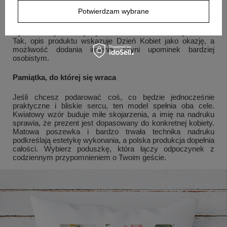
zestawu wchodzi poduszka, poszewka oraz nadruk na
Potwierdzam wybrane
poszewce.
Pytanie:
Czy to dobry wybór na Dzień Kobiet?
Odpowiedź:
Tak, opis produktu wskazuje Dzień Kobiet jako okazję, a
możliwość dodania imienia czyni upominek bardziej
osobistym.
Pamiątka, do której się wraca
Jeśli chcesz podarować coś, co będzie jednocześnie
praktyczne i bliskie sercu, ten model spełnia oba cele.
Kwiatowy wzór buduje miłe skojarzenia, a imię na nadruku
sprawia, że prezent jest dopasowany do konkretnej kobiety.
Matowa poszewka i bardzo trwała technika nadruku
podkreślają estetykę wykonania, a polska produkcja dopełnia
całości. Wybierz poduszkę, która łączy odpoczynek z
codziennym przypomnieniem o Twoim geście.