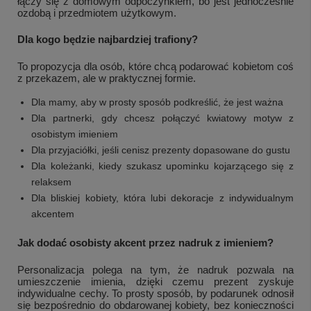
łączy się z domowym odpoczynkiem, bo jest jednocześnie
ozdobą i przedmiotem użytkowym.
Dla kogo będzie najbardziej trafiony?
To propozycja dla osób, które chcą podarować kobietom coś
z przekazem, ale w praktycznej formie.
Dla mamy, aby w prosty sposób podkreślić, że jest ważna
Dla partnerki, gdy chcesz połączyć kwiatowy motyw z
osobistym imieniem
Dla przyjaciółki, jeśli cenisz prezenty dopasowane do gustu
Dla koleżanki, kiedy szukasz upominku kojarzącego się z
relaksem
Dla bliskiej kobiety, która lubi dekoracje z indywidualnym
akcentem
Jak dodać osobisty akcent przez nadruk z imieniem?
Personalizacja polega na tym, że nadruk pozwala na
umieszczenie imienia, dzięki czemu prezent zyskuje
indywidualne cechy. To prosty sposób, by podarunek odnosił
się bezpośrednio do obdarowanej kobiety, bez konieczności